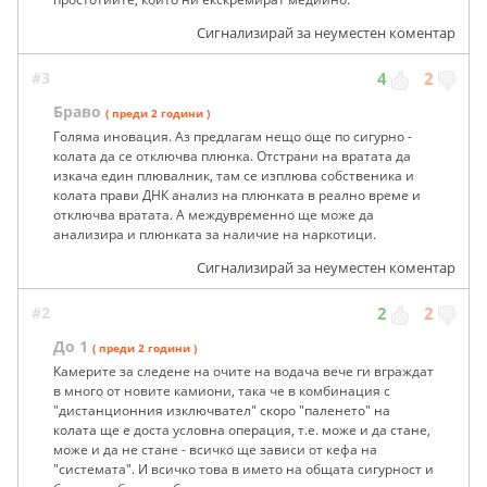
Сигнализирай за неуместен коментар
#3
4
2
Браво
( преди 2 години )
Голяма иновация. Аз предлагам нещо още по сигурно -
колата да се отключва плюнка. Отстрани на вратата да
изкача един плювалник, там се изплюва собственика и
колата прави ДНК анализ на плюнката в реално време и
отключва вратата. А междувременно ще може да
анализира и плюнката за наличие на наркотици.
Сигнализирай за неуместен коментар
#2
2
2
До 1
( преди 2 години )
Камерите за следене на очите на водача вече ги вграждат
в много от новите камиони, така че в комбинация с
"дистанционния изключвател" скоро "паленето" на
колата ще е доста условна операция, т.е. може и да стане,
може и да не стане - всичко ще зависи от кефа на
"системата". И всичко това в името на общата сигурност и