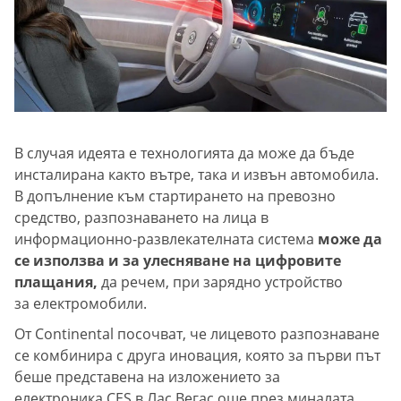
В случая идеята е технологията да може да бъде
инсталирана както вътре, така и извън автомобила.
В допълнение към стартирането на превозно
средство, разпознаването на лица в
информационно-развлекателната система
може да
се използва и за улесняване на цифровите
плащания,
да речем, при зарядно устройство
за електромобили.
От Continental посочват, че лицевото разпознаване
се комбинира с друга иновация, която за първи път
беше представена на изложението за
електроника CES в Лас Вегас още през миналата