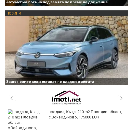
Автомобил потъна под земята по време на движение
НОВИНИ
Защо новите коли остават по-хладни в жегата
продава, Къща, 210 m2 Пловдив област,
с.Войводиново, 175000 EUR