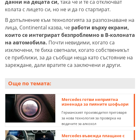
данни на децата си,
така че и те са отключват
колата с лицето си, но не и да го стартират.
В допълнение към технологията за разпознаване на
лица, Continental казва, че
работи върху екрани,
които се интегрират безпроблемно в B-колоната
на автомобила.
Почти невидими, когато са
изключени, те биха светнали, когато собственикът
се приближи, за да съобщи неща като състояние на
зареждане, дали вратите са заключени и други.
Още по темата:
Mercedes готви неприятна
изненада за пияните шофьори
Германският производител преговаря
за нова технология за проверка на
водачите за алкохол
Mercedes въвежда плащане с