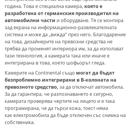
година. Това е специална камера,
която е
разработена от германския производител на
автомобилни части
и оборудване. Тя се монтира
зад екрана на информационно-развлекателната
система и може да „вижда“ през него. Благодарение
на това, дизайнерите на превозни средства не
трябва да променят интериора им, за да използват
тази технология, а камерата така или иначе е
интегрирана в това, което шофьорът гледа.
Камерите на Continental също
могат да бъдат
безпроблемно интегрирани в B-колоната на
превозното средство,
за да отключат автомобила.
За да гарантира, че разпознаването е сигурно,
камерата проверява чертите на лицето и е така
програмирана, че да търси кожа, тоест няма
как електромобила да бъде отключен със снимка на
собственика.