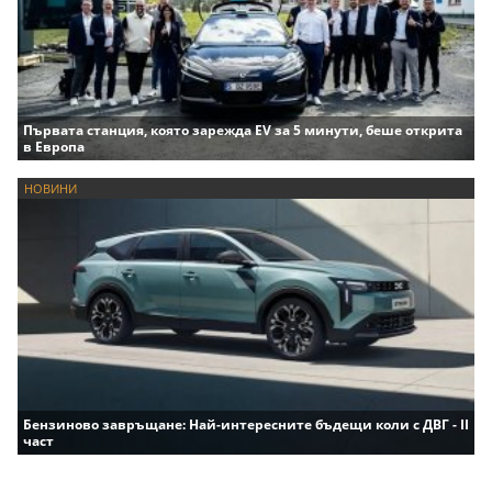
Първата станция, която зарежда EV за 5 минути, беше открита
в Европа
НОВИНИ
Бензиново завръщане: Най-интересните бъдещи коли с ДВГ - II
част