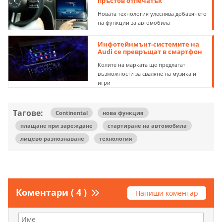
пръстов отпечатък
Новата технология улеснява добавянето
на функции за автомобила
Инфотейнмънт-системите на
Audi се превръщат в смартфон
Колите на марката ще предлагат
възможности за сваляне на музика и
игри
Тагове:
Continental
нова функция
плащане при зареждане
стартиране на автомобила
лицево разпознаване
технология
Коментари ( 4 )
Напиши коментар