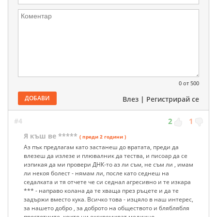
0
от 500
ДОБАВИ
Влез
|
Регистрирай се
#4
2
1
Я къш ве *****
( преди 2 години )
Аз пък предлагам като застанеш до вратата, преди да
влезеш да излезе и плювалник да тества, и писоар да се
изпикая да ми провери ДНК-то аз ли съм, не съм ли , имам
ли некоя болест - нямам ли, после като седнеш на
седалката и тя отчете че си седнал агресивно и те изкара
*** - направо колана да те хваща през ръцете и да те
задържи вместо кука. Всичко това - изцяло в наш интерес,
за нашето добро , за доброто на обществото и бляблябля
простотиите, които ни екскремират медиино.