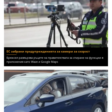
ЕС забрани предупрежденията за камери за скорост
Брюксел развързва ръцете на правителствата за спиране на функции в
приложения като Waze и Google Maps