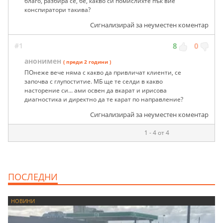
благо, разбира се, бе, какво си помислихте пък вие
конспиратори такива?
Сигнализирай за неуместен коментар
#1
8
0
анонимен
( преди 2 години )
ПОнеже вече няма с какво да привличат клиенти, се
започва с глупоститие. МБ ще те селди в какво
насторение си... ами освен да вкарат и ирисова
диагностика и директно да те карат по направление?
Сигнализирай за неуместен коментар
1 - 4 от 4
ПОСЛЕДНИ
НОВИНИ