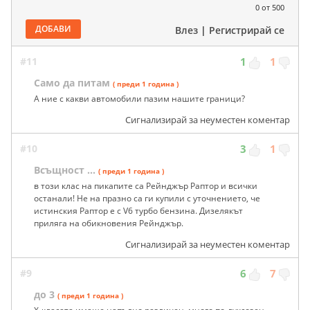
0
от 500
ДОБАВИ
Влез
|
Регистрирай се
#11
1
1
Само да питам
( преди 1 година )
А ние с какви автомобили пазим нашите граници?
Сигнализирай за неуместен коментар
#10
3
1
Всъщност ...
( преди 1 година )
в този клас на пикапите са Рейнджър Раптор и всички
останали! Не на празно са ги купили с уточнението, че
истинския Раптор е с V6 турбо бензина. Дизелякът
приляга на обикновения Рейнджър.
Сигнализирай за неуместен коментар
#9
6
7
до 3
( преди 1 година )