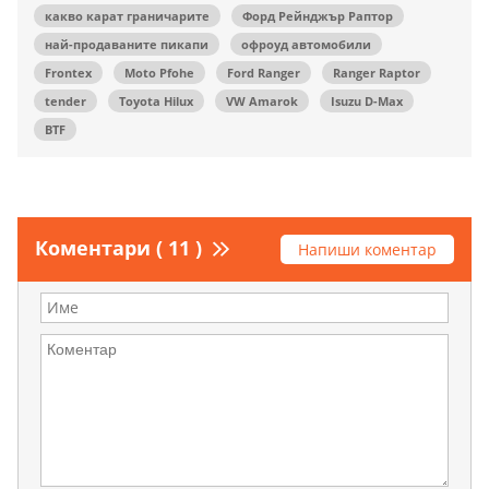
какво карат граничарите
Форд Рейнджър Раптор
най-продаваните пикапи
офроуд автомобили
Frontex
Moto Pfohe
Ford Ranger
Ranger Raptor
tender
Toyota Hilux
VW Amarok
Isuzu D-Max
BTF
Коментари ( 11 )
Напиши коментар