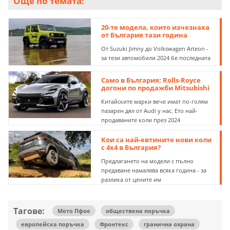
Още по темата:
20-те модела, които изчезнаха
от България тази година
От Suzuki Jimny до Volkswagen Arteon -
за тези автомобили 2024 бе последната
Само в България: Rolls-Royce
догони по продажби Mitsubishi
Китайските марки вече имат по-голям
пазарен дял от Audi у нас. Eто най-
продаваните коли през 2024
Кои са най-евтините нови коли
с 4х4 в България?
Предлагането на модели с пълно
предаване намалява всяка година - за
разлика от цените им
Тагове:
Мото Пфое
обществена поръчка
европейска поръчка
Фронтекс
гранична охрана