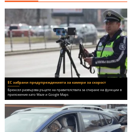
ЕС забрани предупрежденията за камери за скорост
Брюксел развързва ръцете на правителствата за спиране на функции в
приложения като Waze и Google Maps