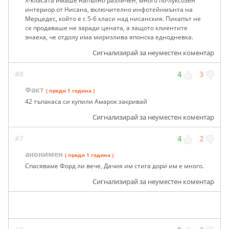
Х-класата имаше напълно различен, много по-луксозен
интериор от Нисана, включително инфотейнмънта на
Мерцедес, който е с 5-6 класи над нисанския. Пикапът не
се продаваше не заради цената, а защото клиентите
знаеха, че отдолу има миризлива японска еднодневка.
Сигнализирай за неуместен коментар
#8
4
3
Факт
( преди 1 година )
42 тъпакаса си купили Амарок закривай
Сигнализирай за неуместен коментар
#7
4
2
анонимен
( преди 1 година )
Спасяваме Форд ли вече, Дачия им стига дори им е много.
Сигнализирай за неуместен коментар