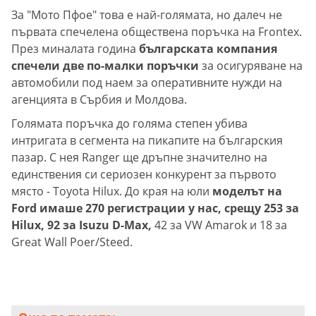
За "Мото Пфое" това е най-голямата, но далеч не
първата спечелена обществена поръчка на Frontex.
През миналата година
българската компания
спечели две по-малки поръчки
за осигуряване на
автомобили под наем за оперативните нужди на
агенцията в Сърбия и Молдова.
Голямата поръчка до голяма степен убива
интригата в сегмента на пикапите на българския
пазар. С нея Ranger ще дръпне значително на
единствения си сериозен конкурент за първото
място - Toyota Hilux. До края на юли
моделът на
Ford имаше 270 регистрации у нас, срещу 253 за
Hilux, 92 за Isuzu D-Max,
42 за VW Amarok и 18 за
Great Wall Poer/Steed.