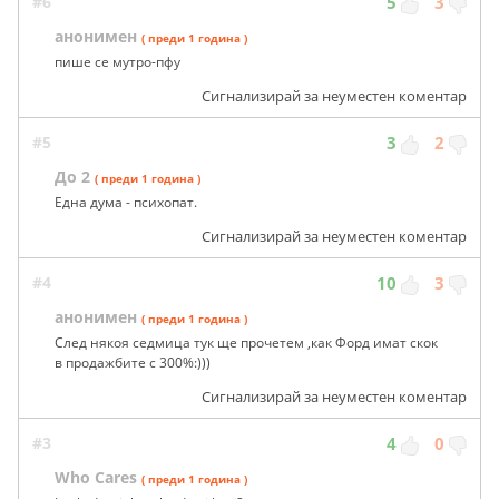
#6
5
3
анонимен
( преди 1 година )
пише се мутро-пфу
Сигнализирай за неуместен коментар
#5
3
2
До 2
( преди 1 година )
Една дума - психопат.
Сигнализирай за неуместен коментар
#4
10
3
анонимен
( преди 1 година )
След някоя седмица тук ще прочетем ,как Форд имат скок
в продажбите с 300%:)))
Сигнализирай за неуместен коментар
#3
4
0
Who Cares
( преди 1 година )