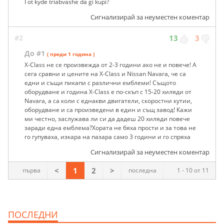
I ot kyde triabvashe da gi kupi?
Сигнализирай за неуместен коментар
#2
13
3
До #1
( преди 1 година )
X-Class не се произвежда от 2-3 години ако не и повече! А
сега сравни и цените на X-Class и Nissan Navara, че са
едни и същи пикапи с различни емблеми! Същото
оборудване и година X-Class е по-скъп с 15-20 хиляди от
Navara, а са коли с еднакви двигатели, скоростни кутии,
оборудване и са произведени в един и същ завод! Кажи
ми честно, заслужава ли си да дадеш 20 хиляди повече
заради една емблема?Хората не бяха прости и за това не
го гупуваха, изкара на пазара само 3 години и го спряха
Сигнализирай за неуместен коментар
<
1
2
>
първа
последна
1 - 10 от 11
ПОСЛЕДНИ