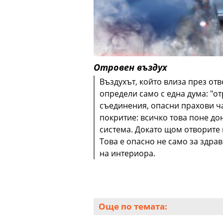
Отровен въздух
Въздухът, който влиза през отв
определи само с една дума: "о
съединения, опасни прахови ча
покритие: всичко това поне до
система. Докато щом отворите 
Това е опасно не само за здра
на интериора.
Още по темата: