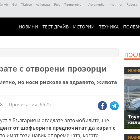
On Air
Gol
Tialoto
Az-jenata
Puls
Teenproblem
Automedia
Imoti.net
Rabota
НОВИНИ
ТЕСТ ДРАЙВ
ИСТОРИИ
ТЕХНИКА
ПОЛЕЗ
ПОСЛ
рате с отворени прозорци
НОВИ
иятно, но носи рискове за здравето, живота
38
Прочитания: 6625
Toyo
густ в България и огледате автомобилите, ще
кило
цент от шофьорите предпочитат да карат с
о имат този навик от времената, когато
НОВИ