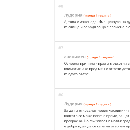
#8
Лудория
( преди 1 година )
А, това е изненада. Има цензура на 
въглища и се чудя защо е сложена в с
#7
анонимен
( преди 1 година )
Основна причина - прах и мръсотия а
климатик, ако пред мен е от тези дет
въздуха вътре.
#6
Лудория
( преди 1 година )
За да ти откраднат новия часовник - 
колкото се може повече време, защот
прекрасна. Но пък живея в малък град
е добра идея да се кара на отворен п