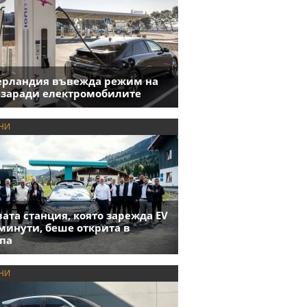
ерландия въвежда режим на
 заради електромобилите
НИ
ата станция, която зарежда EV
 минути, беше открита в
па
НИ