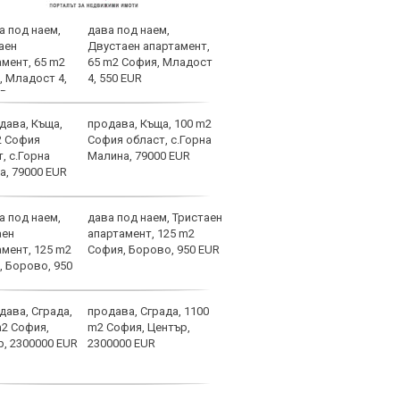
дава под наем,
Спор
Двустаен апартамент,
днес
65 m2 София, Младост
4, 550 EUR
продава, Къща, 100 m2
Мачо
София област, с.Горна
теле
Малина, 79000 EUR
авгу
дава под наем, Тристаен
Вела
апартамент, 125 m2
Левс
София, Борово, 950 EUR
наре
продава, Сграда, 1100
Коси
m2 София, Център,
взем
2300000 EUR