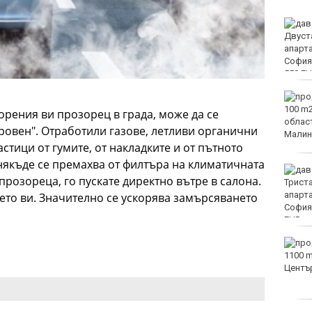
Двоен ръст на чревните
инфекции за седмица
във Варненско
Вечерен крос ще се
проведе тази събота в
орения ви прозорец в града, може да се
Морската градина на
тровен". Отработили газове, летливи органични
Варна
стици от гумите, от накладките и от пътното
някъде се премахва от филтъра на климатичната
Тази събота: откриват
прозореца, го пускате директно вътре в салона.
ловния сезон за пернат
дивеч
вето ви. Значително се ускорява замърсяването
ФК Девня гостува на
Атлетик (Провадия) за
Аматьорската купа