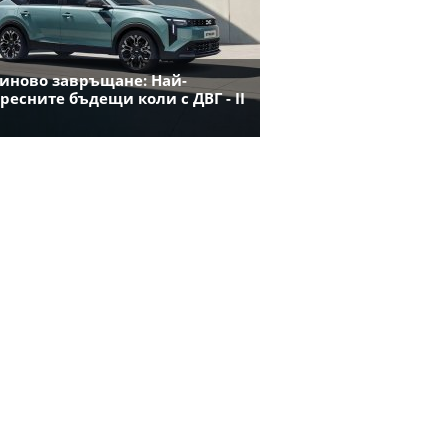
иново завръщане: Най-
ресните бъдещи коли с ДВГ - II