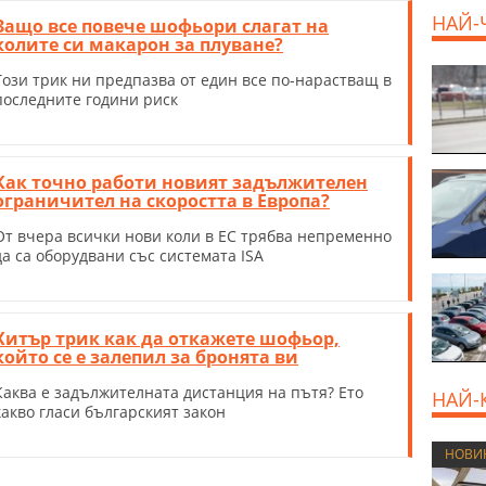
НАЙ-
Защо все повече шофьори слагат на
колите си макарон за плуване?
Този трик ни предпазва от един все по-нарастващ в
последните години риск
Как точно работи новият задължителен
ограничител на скоростта в Европа?
От вчера всички нови коли в ЕС трябва непременно
да са оборудвани със системата ISA
Хитър трик как да откажете шофьор,
който се е залепил за бронята ви
Каква е задължителната дистанция на пътя? Ето
НАЙ-
какво гласи българският закон
НОВИ