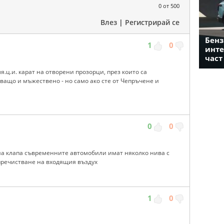
0
от 500
Влез
|
Регистрирай се
Бенз
1
0
инте
част
я.ц.и. карат на отворени прозорци, през които са
ващо и мъжествено - но само ако сте от Чепръчене и
0
0
ена клапа съвременните автомобили имат няколко нива с
пречистване на входящия въздух
1
0