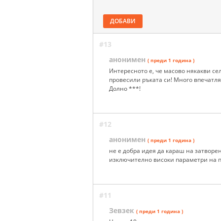
ДОБАВИ
#13
анонимен
( преди 1 година )
Интересното е, че масово някакви сел
провесили ръката си! Много впечатля
Долно ***!
#12
анонимен
( преди 1 година )
не е добра идея да караш на затвор
изключително високи параметри на 
#11
Зевзек
( преди 1 година )