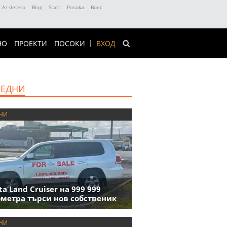
Az-deteto
Blog
Start
Posoka
Boec
НО
ПРОЕКТИ
ПОСОКИ
ВХОД
ЕДНИ
НИ
ta Land Cruiser на 999 999
метра търси нов собственик
НИ