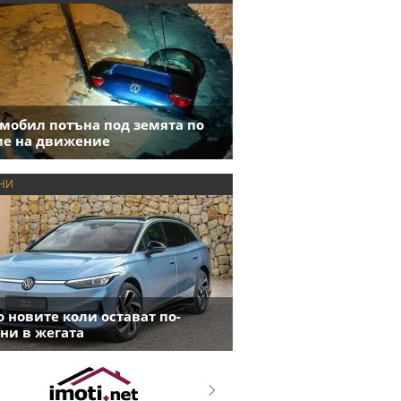
мобил потъна под земята по
е на движение
НИ
 новите коли остават по-
ни в жегата