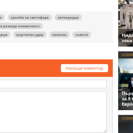
и
кражба на светофара
автокрадци
ва разхода климатикът
Нид
орци
акустичен удар
полезно
съвети
тока
НОВИ
Напиши коментар
Първ
за 5
Евро
НОВИ