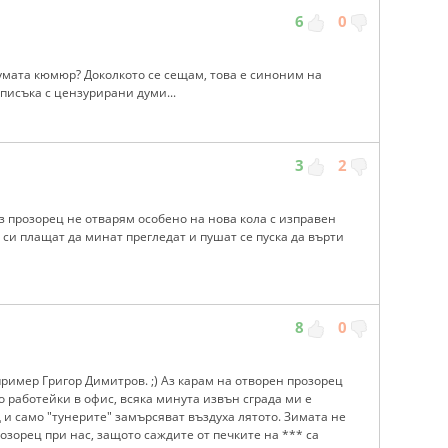
6
0
думата кюмюp? Доколкото се сещам, това е синоним на
писъка с цензурирани думи...
3
2
з прозорец не отварям особено на нова кола с изправен
о си плащат да минат прегледат и пушат се пуска да върти
8
0
пример Григор Димитров. ;) Аз карам на отворен прозорец
о работейки в офис, всяка минута извън сграда ми е
 и само "тунерите" замърсяват въздуха лятото. Зимата не
розорец при нас, защото саждите от печките на *** са