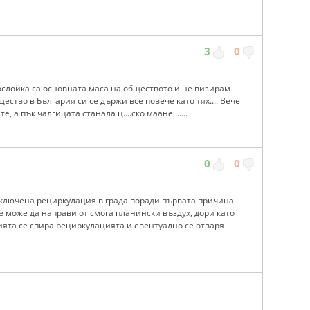
3
0
ослойка са основната маса на обществото и не визирам
ство в България си се държи все повече като тях.... Вече
 а пък чалгицата станала ц....ско маане.......
0
0
включена рециркулация в града поради първата причина -
е може да направи от смога планински въздух, дори като
ията се спира рециркулацията и евентуално се отваря