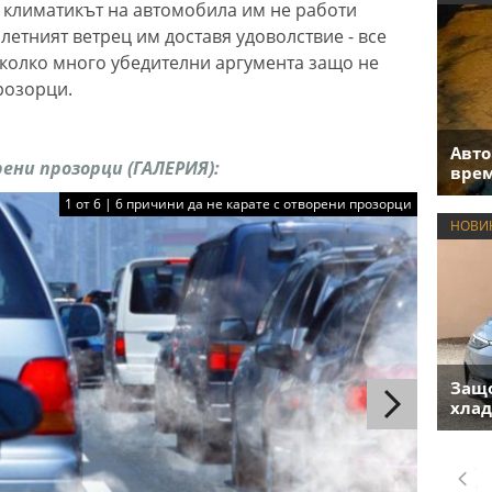
 климатикът на автомобила им не работи
етният ветрец им доставя удоволствие - все
колко много убедителни аргумента защо не
розорци.
Авто
рени прозорци (ГАЛЕРИЯ):
врем
1 от 6 | 6 причини да не карате с отворени прозорци
НОВИ
Защо
хлад