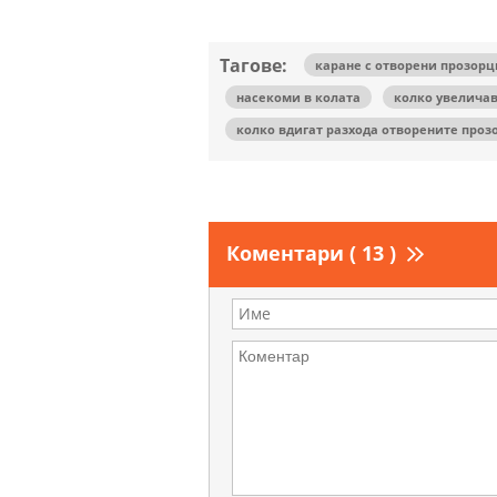
Тагове:
каране с отворени прозорц
насекоми в колата
колко увелича
колко вдигат разхода отворените проз
Коментари ( 13 )