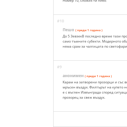
Номер 10, сложих ти плюс
#10
Пешо
( преди 1 година )
До 5 ЗевзекВ последно време тази пр
само тъмните субекти. Модерното обще
няма срам за чалгицата по светофарите,
#9
анонимен
( преди 1 година )
Карам на затворени прозорци и със 
мръсен въздух. Филтърът на купето н
е с въглен Извънграда според ситуац
прозорец за свеж въздух.