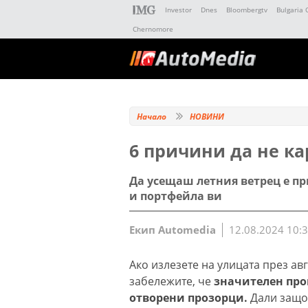
Investor
Dnes
Bloombergtv
Bulgaria 
Chernomore
Начало
НОВИНИ
6 причини да не ка
Да усещаш летния ветрец е пр
и портфейла ви
Екип Automedia
12.08.2024 10:
Ако излезете на улицата през ав
забележите, че
значителен про
отворени прозорци.
Дали защот