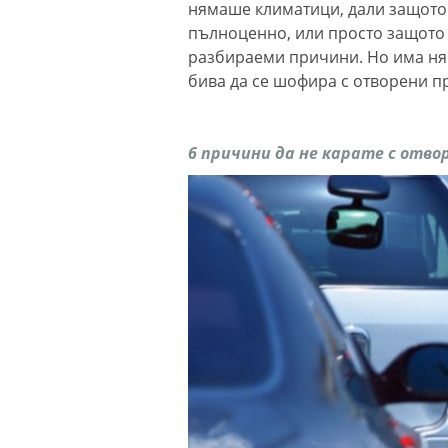
нямаше климатици, дали защото
пълноценно, или просто защото л
разбираеми причини. Но има ня
бива да се шофира с отворени п
6 причини да не карате с отво