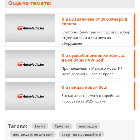
Още по темата:
Kia EV3 започва от 39 000 евро в
Европа
Електромобилът ще се предлага с избор
от две батерии и три нива на
оборудване
Kia пуска бензинов хечбек, за
да се бори с VW Golf
Произведеният в Мексико модел K4
може да замени Ceed в Европа
Kia показа новия Soul
Ето какво се променя в корейския
кросоувър за 2025 година
Тагове:
kia k8
Cadenza
нов седан
нестандартен дизайн
старт на продажбите