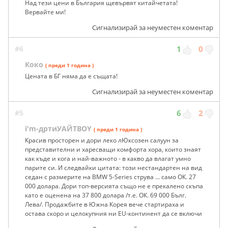
Над тези цени в България щевървят китайчетата!
Вервайте ми!
Сигнализирай за неуместен коментар
#6
1
0
Коко
( преди 1 година )
Цената в БГ няма да е същата!
Сигнализирай за неуместен коментар
#5
6
2
i'm-дртиУАЙТBOY
( преди 1 година )
Красив просторен и дори леко лЮксозен салуун за
представителни и харесващи комфорта хора, които знаят
как къде и кога и най-важното - в какво да влагат умно
парите си. И следвайки цитата: този нестандартен на вид
седан с размерите на BMW 5-Series струва ... само ОК. 27
000 долара. Дори топ-версията също не е прекалено скъпа
като е оценена на 37 800 долара /т.е. ОК. 69 000 Бълг.
Лева/. Продажбите в Южна Корея вече стартираха и
остава скоро и целокупния ни EU-континент да се включи