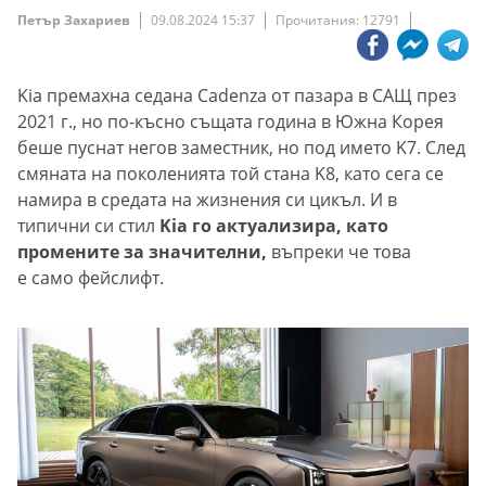
Петър Захариев
09.08.2024 15:37
Прочитания: 12791
Kia премахна седана Cadenza от пазара в САЩ през
2021 г., но по-късно същата година в Южна Корея
беше пуснат негов заместник, но под името K7. След
смяната на поколенията той стана K8, като сега се
намира в средата на жизнения си цикъл. И в
типични си стил
Kia го актуализира, като
промените за значителни,
въпреки че това
е само фейслифт.