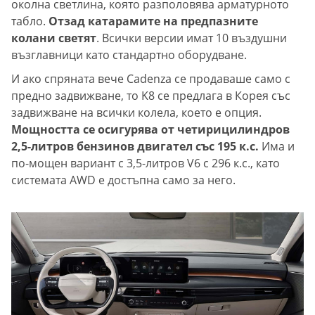
околна светлина, която разполовява арматурното
табло.
Отзад катарамите на предпазните
колани светят
. Всички версии имат 10 въздушни
възглавници като стандартно оборудване.
И ако спряната вече Cadenza се продаваше само с
предно задвижване, то K8 се предлага в Корея със
задвижване на всички колела, което е опция.
Мощността се осигурява от четирицилиндров
2,5-литров бензинов двигател със 195 к.с.
Има и
по-мощен вариант с 3,5-литров V6 с 296 к.с., като
системата AWD е достъпна само за него.