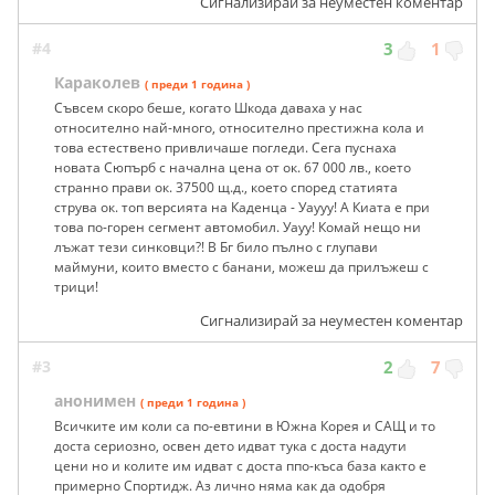
Сигнализирай за неуместен коментар
#4
3
1
Караколев
( преди 1 година )
Съвсем скоро беше, когато Шкода даваха у нас
относително най-много, относително престижна кола и
това естествено привличаше погледи. Сега пуснаха
новата Сюпърб с начална цена от ок. 67 000 лв., което
странно прави ок. 37500 щ.д., което според статията
струва ок. топ версията на Каденца - Уаууу! А Киата е при
това по-горен сегмент автомобил. Уауу! Комай нещо ни
лъжат тези синковци?! В Бг било пълно с глупави
маймуни, които вместо с банани, можеш да прилъжеш с
трици!
Сигнализирай за неуместен коментар
#3
2
7
анонимен
( преди 1 година )
Всичките им коли са по-евтини в Южна Корея и САЩ и то
доста сериозно, освен дето идват тука с доста надути
цени но и колите им идват с доста ппо-къса база както е
примерно Спортидж. Аз лично няма как да одобря