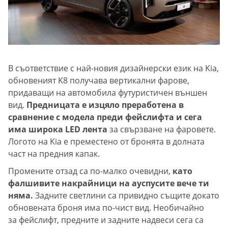
В съответствие с най-новия дизайнерски език на Kia,
обновеният K8 получава вертикални фарове,
придаващи на автомобила футуристичен външен
вид.
Предницата е изцяло преработена в
сравнение с модела преди фейслифта и сега
има широка LED лента
за свързване на фаровете.
Логото на Kia е преместено от бронята в долната
част на предния капак.
Промените отзад са по-малко очевидни,
като
фалшивите накрайници на ауспусите вече ти
няма.
Задните светлини са привидно същите докато
обновената броня има по-чист вид. Необичайно
за фейслифт, предните и задните надвеси сега са