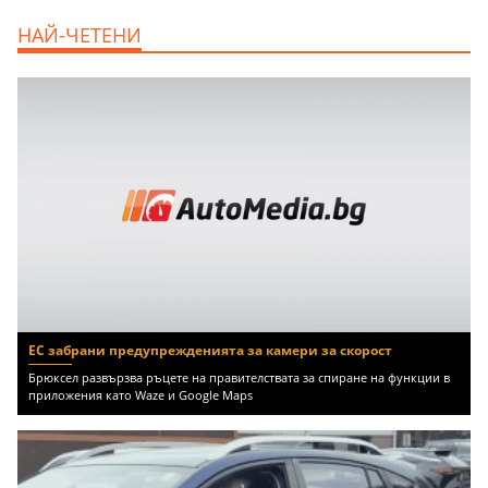
продава, Едностаен апартамент, 39 m2
НАЙ-ЧЕТЕНИ
Бургас област, к.к.Слънчев Бряг, 65500
EUR
ЕС забрани предупрежденията за камери за скорост
Брюксел развързва ръцете на правителствата за спиране на функции в
приложения като Waze и Google Maps