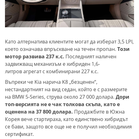
Като алтернатива клиентите могат да изберат 3,5 LPI,
което означава впръскване на течен пропан.
Този
мотор развива 237 к.с.
Последният наличен
задвижващ механизъм е хибриден 1,6-
литров агрегат с комбинирани 227 к.с.
Въпреки че Kia нарича K8 „безценен“,
нестандартният на вид седан, който е с размерите
на BMW 5-Series, струва около 27 000 долара.
Дори
топ-версията не е чак толкова скъпа, като е
оценена на 37 800 долара.
Продажбите в Южна
Корея вече стартираха, като единствено хибридът
се бави, защото все още не е получил необходимия
сертификат.