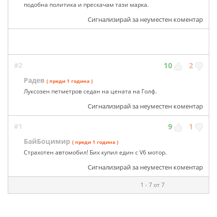
подобна политика и прескачам тази марка.
Сигнализирай за неуместен коментар
#2
10
2
Радев
( преди 1 година )
Луксозен петметров седан на цената на Голф.
Сигнализирай за неуместен коментар
#1
9
1
БайБоцимир
( преди 1 година )
Страхотен автомобил! Бих купил един с V6 мотор.
Сигнализирай за неуместен коментар
1 - 7 от 7