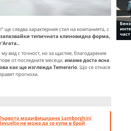
Бенз
инте
“ ще следва характерния стил на компанията, с
част
, запазвайки типичната клиновидна форма,
'Агата..
му вид с точност, но за щастие, благодарение
пове от последните месеци,
имаме доста ясна
ова как ще изглежда Temerario
. Що се отнася
 правят прогнози.
Първото модифицирано Lamborghini
Revuelto не може да се купи в брой