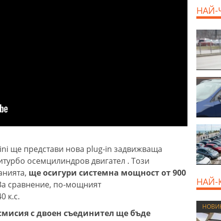
НАЙ-
ini ще представи нова plug-in задвижваща
битурбо осемцилиндров двигател . Този
анията,
ще осигури системна мощност от 900
НАЙ-
а сравнение, по-мощният
 к.с.
НОВИ
смисия с двоен съединител ще бъде