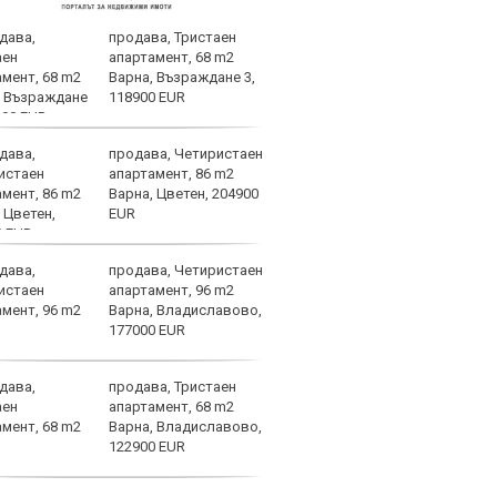
продава, Тристаен
Лаут
апартамент, 68 m2
нави
Варна, Възраждане 3,
избе
118900 EUR
продава, Четиристаен
Лудо
апартамент, 86 m2
но и
Варна, Цветен, 204900
ЦСКА
EUR
продава, Четиристаен
План
апартамент, 96 m2
Възм
Варна, Владиславово,
177000 EUR
продава, Тристаен
Локо
апартамент, 68 m2
трим
Варна, Владиславово,
"зак
122900 EUR