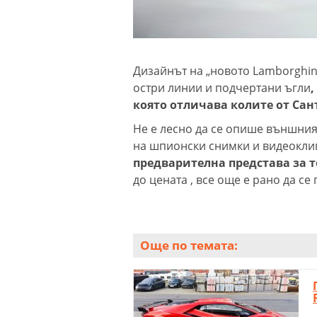
Дизайнът на „новото Lamborghini
остри линии и подчертани ъгли
която отличава колите от Сант
Не е лесно да се опише външния 
на шпионски снимки и видеокли
предварителна представа за т
до цената , все още е рано да се
Още по темата: