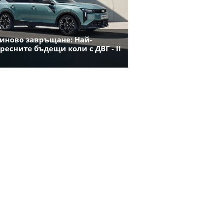
иново завръщане: Най-
ресните бъдещи коли с ДВГ - II