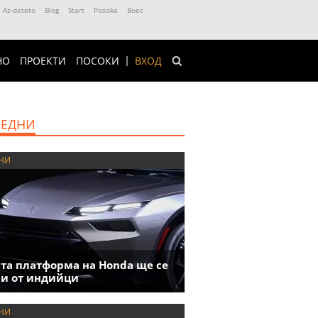
Az-deteto
Blog
Start
Posoka
Boec
НО
ПРОЕКТИ
ПОСОКИ
ВХОД
ЕДНИ
НИ
та платформа на Honda ще се
и от индийци
НИ