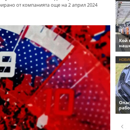
рирано от компанията още на 2 април 2024
Кой 
наше
НОВИ
Опас
рабо