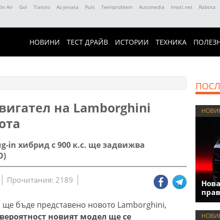
On Air
Gol
Tialoto
Az-jenata
Puls
Teenproblem
Automedia
Imoti.net
Rabota
НОВИНИ
ТЕСТ ДРАЙВ
ИСТОРИИ
ТЕХНИКА
ПОЛЕЗ
ПОСЛ
вигател на Lamborghini
НОВИ
ота
ug-in хибрид с 900 к.с. ще задвижва
О)
Прочитания: 2189
Нова
прав
н ще бъде представено новото Lamborghini,
 вероятност новият модел ще се
НОВИ