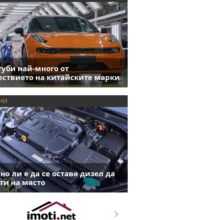
губи най-много от
ствието на китайските марки
НИ
но ли е да се оставя дизел да
ти на място