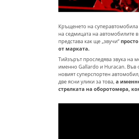
Кръщенето на суперавтомобила о
на седмицата на автомобилите в
представа как ще „звучи“
просто
от марката.
Тийзърът проследява звука на м
именно Gallardo и Huracan. Във 
новият суперспортен автомобил,
две ясни улики за това,
а именно
стрелката на оборотомера, ко