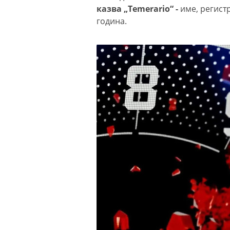
казва „Temerario“ -
име, регист
година.