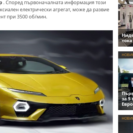
ор
. Според първоначалната информация този
ксиален електрически агрегат, може да развие
ент при 3500 об/мин.
Нид
тока
НОВИ
Първ
за 5
Евро
НОВИ