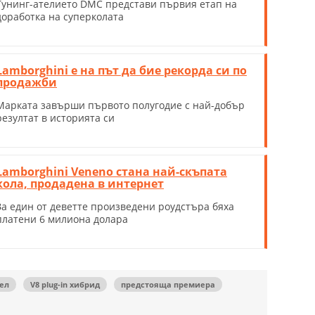
Тунинг-ателието DMC представи първия етап на
доработка на суперколата
Lamborghini е на път да бие рекорда си по
продажби
Марката завърши първото полугодие с най-добър
резултат в историята си
Lamborghini Veneno стана най-скъпата
кола, продадена в интернет
За един от деветте произведени роудстъра бяха
платени 6 милиона долара
ел
V8 plug-in хибрид
предстояща премиера