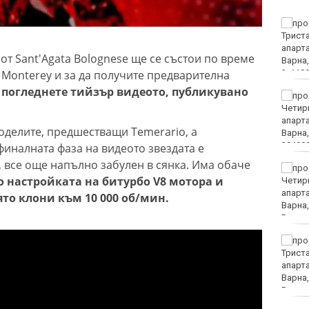
Какво ще бъде времето
в неделя?
т Sant'Agata Bolognese ще се състои по време
 Monterey и за да получите предварителна
 погледнете тийзър видеото, публикувано
Лудогорец влиза в
популярна игра
оделите, предшестващи Temerario, а
финалната фаза на видеото звездата е
 все още напълно забулен в сянка. Има обаче
Румен Радев: Дрон е
 настройката на битурбо V8 мотора и
нахлул в българското
въздушно
ято клони към 10 000 об/мин.
пространство
Утре ограничават
движението на камиони
над 20 тона