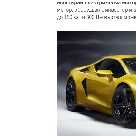
монтиран електрически мот
мотор, оборудван с инвертор и а
до 150 к.с. и 300 Нм въртящ мом