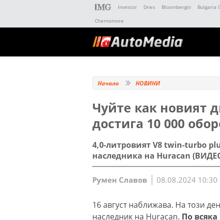
Investor
Dnes
Bloombergtv
Bulgaria 
Chernomore
Начало
НОВИНИ
Чуйте как новият д
достига 10 000 обор
4,0-литровият V8 twin-turbo pl
наследника на Huracan (ВИДЕ
Румен Славов
08.08.2024 10:30
16 август наближава. На този де
наследник на Huracan.
По всяка