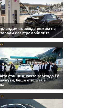
ерландия въвежда режим на
 заради електромобилите
НИ
ата станция, която зарежда EV
 минути, беше открита в
па
НИ