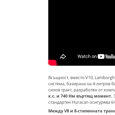
Всъщност, вместо V10, Lamborgh
система, базирана на 4-литров 
силов тракт, разработен от комп
к.с. и 740 Нм въртящ момент.
З
стандартен Huracan осигурява 640
Между V8 и 8-степенната тран