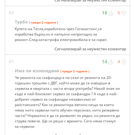
#2
18
5
Турбо
( преди 2 години )
Купето на Тесла,изработено чрез Гигакастинг,се
изработва бързо,но е напълно непригодно за
ремонт.След катастрофа електромобила е за скрап.
Сигнализирай за неуместен коментар
#1
14
4
Има ли изненадани
( преди 2 години )
Че ремонта на скафандър е по-скъп от ремонта на 20-
годишен трошляк с ДВГ, който може да се извърши в
сервиза в квартала с части втора употреба? Някой знае ли
къде е най-близкият сервиз за скафандри ? А къде е най-
добрият сервиз за скафандри независимо от
разстоянието? Как се ремонтира евтино нещо за което
няма нито сервизи нито обучен персонал, нито резервни
части? Нормално е да се развалят по рядко, но ремонта да
струва повече. Ще се реши с времето. Сега няма стимул
за сервизи.