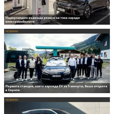
Нидерландия въвежда режим на тока заради
електромобилите
НОВИНИ
Първата станция, която зарежда EV за 5 минути, беше открита
в Европа
НОВИНИ