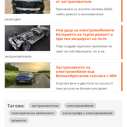
от застрахователя
Причината са скъпите системи ADAS,
чийто ремонт е икономически
неизгоден
Нов удар за електромобилите:
Батерията не търпи ремонт и
при лек инцидент на пътя
Това създава сериозни проблеми не
само на собствениците, но и на
застрахователите
Застраховките на
електромобили във
Великобритания скочиха с 50%
Услугата вече е два пъти по-скъпа от
тази за коли на бензин или дизел
Тагове:
застрахователи
електромобили
електрическа мобилност
катастрофи с електромобили
ремонти