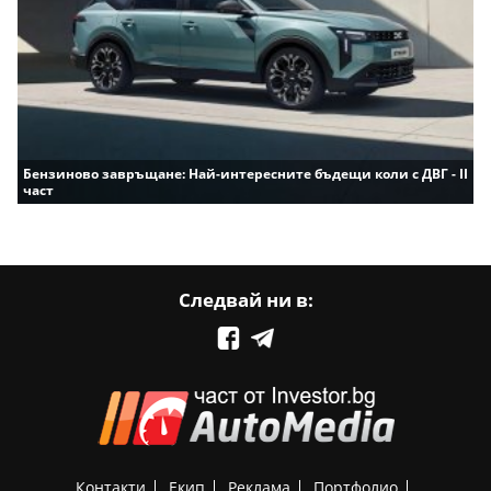
Бензиново завръщане: Най-интересните бъдещи коли с ДВГ - II
част
Следвай ни в:
Контакти
Екип
Реклама
Портфолио