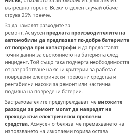
нисък,
отколкото за автомобили с двигатели с
вътрешно горене. Всеки отделен случай обаче
струва 25% повече.
За да намалят разходите за
ремонт, Асмусен
предлага производителите на
автомобили да предпазват по-добре батериите
от повреда при катастрофи
и да предоставят
точни данни за състоянието на батерията след
инцидент. Той също така подчерта необходимостта
от разработване на ясни критерии за работа с
повредени електрически превозни средства и
рентабилни насоки за ремонт или частична
подмяна на повредени батерии.
Застрахователите предупреждават, че
високите
разходи за ремонт могат да навредят на
прехода към електрически превозни
средства.
Асмусен отбеляза, че премахването на
използването на изкопаеми горива остава