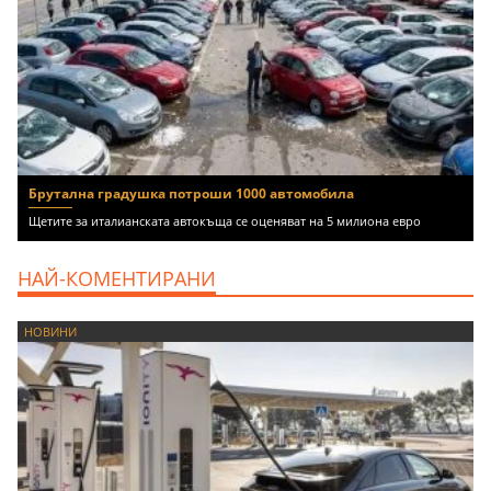
Брутална градушка потроши 1000 автомобила
Щетите за италианската автокъща се оценяват на 5 милиона евро
НАЙ-КОМЕНТИРАНИ
НОВИНИ