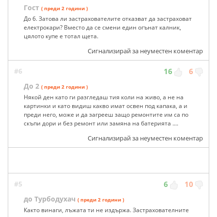
Гост
( преди 2 години )
До 6. Затова ли застрахователите отказват да застраховат
електрокари? Вместо да се смени един огънат калник,
цялото купе е тотал щета.
Сигнализирай за неуместен коментар
#6
16
6
До 2
( преди 2 години )
Някой ден като ги разгледаш тия коли на живо, а не на
картинки и като видиш какво имат освен под капака, а и
преди него, може и да загрееш защо ремонтите им са по
скъпи дори и без ремонт или замяна на батерията ....
Сигнализирай за неуместен коментар
#5
6
10
до Турбодухач
( преди 2 години )
Както винаги, лъжата ти не издържа. Застрахователните