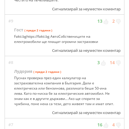
Честито на печелившите.
Сигнализирай за неуместен коментар
#9
13
2
Гост
( преди 2 години )
Fakti.bghttps://fakti.bg АвтоСобствениците на
електромобили ще плащат огромни застраховки
Сигнализирай за неуместен коментар
#8
3
14
Лудория
( преди 2 години )
Пуснах проверка през един калкулатор на
застрахователна компания в България. Дали е
електрическа или бензинова, разликата беше 50-ина
лева. Като по-ниска бе за електрическия автомобил. Не
знам как е в другите държави... Ако ще спорите за
чужбина, поне нека са тези, дето живеят там и имат опит.
Сигнализирай за неуместен коментар
#7
16
4