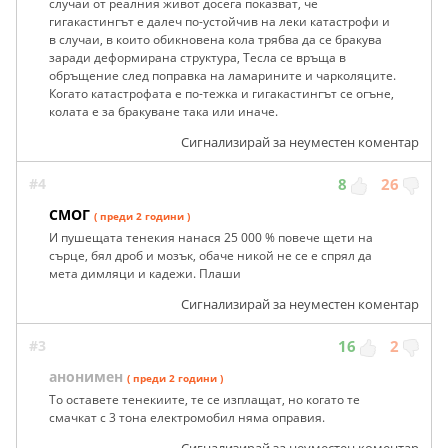
случаи от реалния живот досега показват, че
гигакастингът е далеч по-устойчив на леки катастрофи и
в случаи, в които обикновена кола трябва да се бракува
заради деформирана структура, Тесла се връща в
обръщение след поправка на ламарините и чарколяците.
Когато катастрофата е по-тежка и гигакастингът се огъне,
колата е за бракуване така или иначе.
Сигнализирай за неуместен коментар
#4
8
26
СМОГ
( преди 2 години )
И пушещата тенекия нанася 25 000 % повече щети на
сърце, бял дроб и мозък, обаче никой не се е спрял да
мета димляци и кадежи. Плаши
Сигнализирай за неуместен коментар
#3
16
2
анонимен
( преди 2 години )
То оставете тенекиите, те се изплащат, но когато те
смачкат с 3 тона електромобил няма оправия.
Сигнализирай за неуместен коментар