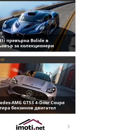
tti превърна Bolide в
овър за колекционери
НИ
edes-AMG GT53 4-Door Coupe
ира бензинов двигател