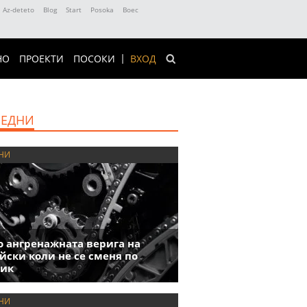
Az-deteto
Blog
Start
Posoka
Boec
НО
ПРОЕКТИ
ПОСОКИ
ВХОД
ЕДНИ
НИ
 ангренажната верига на
йски коли не се сменя по
фик
НИ