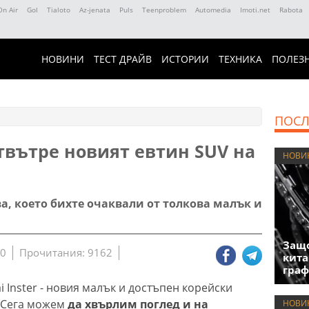
On Air
Gol
Tialoto
Az-jenata
Puls
Teenproblem
Automedia
Imoti.net
Rabota
НОВИНИ
ТЕСТ ДРАЙВ
ИСТОРИИ
ТЕХНИКА
ПОЛЕЗ
ПОСЛ
твътре новият евтин SUV на
НОВИ
ва, което бихте очаквали от толкова малък и
Защо
20
Прочитания: 9162
кита
гра
 Inster - новия малък и достъпен корейски
. Сега можем
да хвърлим поглед и на
НОВИ