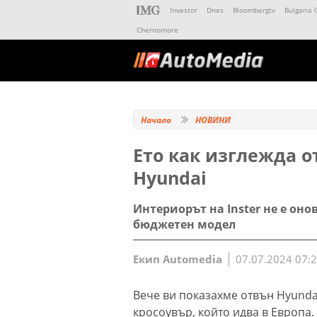
Investor
Dnes
Bloombergtv
Bulgaria 
Chernomore
Начало
НОВИНИ
Ето как изглежда о
Hyundai
Интериорът на Inster не е оно
бюджетен модел
Екип Automedia
07.07.2024 07:
Вече ви показахме отвън Hyundai
кросоувър, който идва в Европа