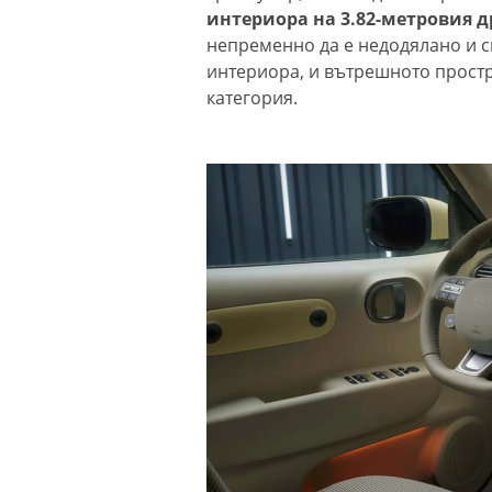
интериора на 3.82-метровия д
непременно да е недодялано и с
интериора, и вътрешното простра
категория.