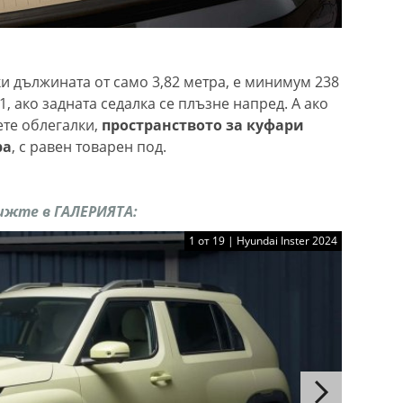
и дължината от само 3,82 метра, е минимум 238
51, ако задната седалка се плъзне напред. А ако
ете облегалки,
пространството за куфари
ра
, с равен товарен под.
вижте в ГАЛЕРИЯТА:
1 от 19 | Hyundai Inster 2024