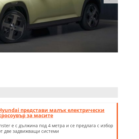
Hyundai представи малък електрически
кросоувър за масите
Inster е с дължина под 4 метра и се предлага с избор
от две задвижващи системи