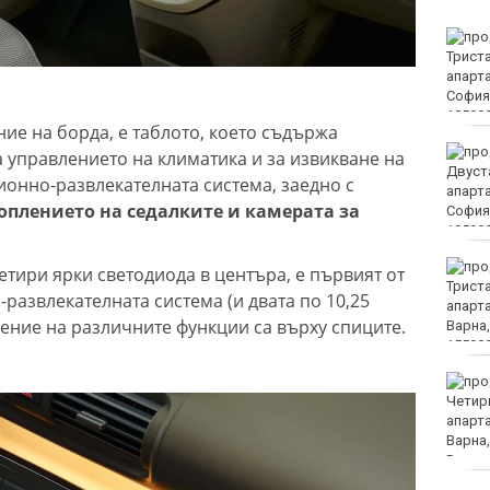
Тийнейджърите били
повече от час жертвата
си на Младежкия хълм в
Пловдив
ие на борда, е таблото, което съдържа
Костадинов: Радев се
 управлението на климатика и за извикване на
крие зад колективната
онно-развлекателната система, заедно с
безотговорност,
оплението на седалките и камерата за
докато търгува с
държавата
Днес е Международният
четири ярки светодиода в центъра, е първият от
ден на бирата
развлекателната система (и двата по 10,25
ление на различните функции са върху спиците.
Варна е сред водещите
области по нови
жилища с "Акт 16"