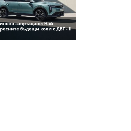
иново завръщане: Най-
ресните бъдещи коли с ДВГ - II