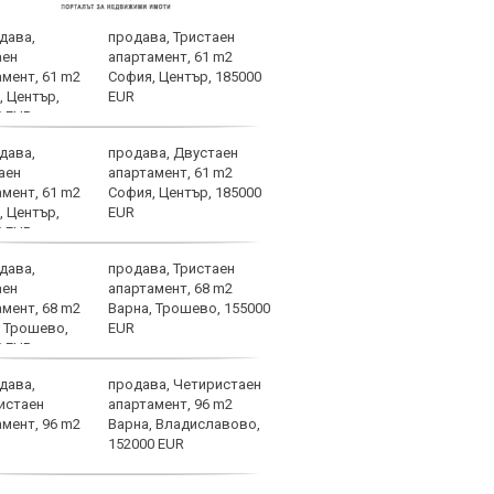
продава, Тристаен
Пеп 
апартамент, 61 m2
Куку
София, Център, 185000
EUR
продава, Двустаен
Напо
апартамент, 61 m2
напа
София, Център, 185000
за з
EUR
продава, Тристаен
Юве 
апартамент, 68 m2
врат
Варна, Трошево, 155000
EUR
продава, Четиристаен
ЦСКА
апартамент, 96 m2
биле
Варна, Владиславово,
Пана
152000 EUR
цени
подробности