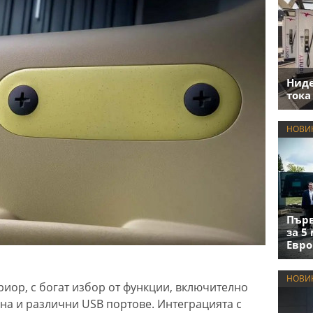
Нид
тока
НОВИ
Първ
за 5
Евро
НОВИ
риор, с богат избор от функции, включително
на и различни USB портове. Интеграцията с