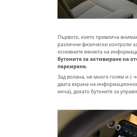
Първото, което привлича вниман
различни физически контроли за
основните менюта на информаци
бутоните за активиране на от
паркиране.
Зад волана, не много голям и с 
двата екрана на информационно-
инча), докато бутоните за управ