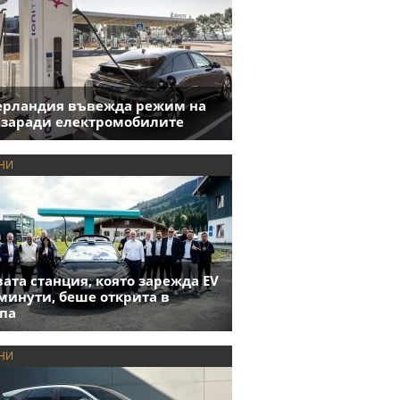
ерландия въвежда режим на
 заради електромобилите
НИ
ата станция, която зарежда EV
 минути, беше открита в
па
НИ