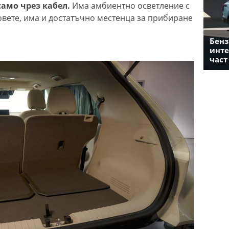
 само чрез кабел.
Има амбиентно осветление с
вете, има и достатъчно местенца за прибиране
Бенз
инте
част