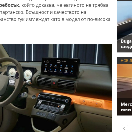
ребосък
, който доказва, че евтиното не трябва
партанско. Всъщност и качеството на
нство тук изглеждат като в модел от по-висока
Buga
шедь
НОВИ
Merc
имит