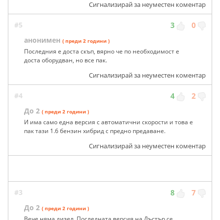
Сигнализирай за неуместен коментар
#5
3
0
анонимен
( преди 2 години )
Последния е доста скъп, вярно че по необходимост е
доста оборудван, но все пак.
Сигнализирай за неуместен коментар
#4
4
2
До 2
( преди 2 години )
И има само една версия с автоматични скорости и това е
пак тази 1.6 бензин хибрид с предно предаване.
Сигнализирай за неуместен коментар
#3
8
7
До 2
( преди 2 години )
Вече няма дизел. Последната версия на Дъстър се