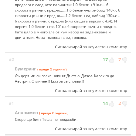
предлага в следните варианти: 1.0 бензин 91к.с.... 6
скорости ръчни с предно.......1.6 бензин-ел.хибрид 140к.с 6
скорости ръчни с предно......1.2 бензин ел, хибрид 130к.с ..
6 скорости ръчни, с предно (или същата версия с 4х4), И
версия 1.0 бензин-газ 101к.с 6 скорости ръчни с предно.
Като цяло е много зле от към избор на задвижване и
двигатели. Но за толкова пари, толкова.
Сигнализирай за неуместен коментар
#2
17
7
Бумеранг
( преди 2 години )
Дъщеря ми си взеха новият Дъстър. Дизел. Карах го до
Австрия. Отличен!!! Екстра се справи!!!
Сигнализирай за неуместен коментар
#1
14
2
Анонимен
( преди 2 години )
Скоро ще бият Тесла по продажби.
Сигнализирай за неуместен коментар