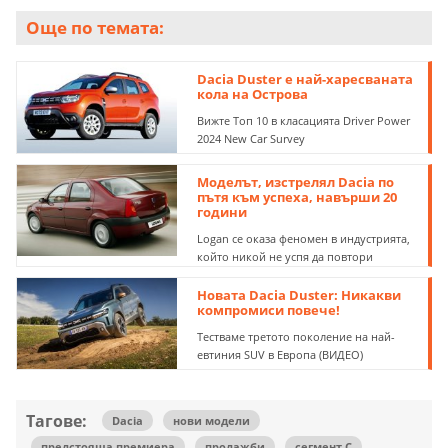
Още по темата:
Dacia Duster e най-харесваната
кола на Острова
Вижте Топ 10 в класацията Driver Power
2024 New Car Survey
Моделът, изстрелял Dacia по
пътя към успеха, навърши 20
години
Logan се оказа феномен в индустрията,
който никой не успя да повтори
Новата Dacia Duster: Никакви
компромиси повече!
Тестваме третото поколение на най-
евтиния SUV в Европа (ВИДЕО)
Тагове:
Dacia
нови модели
предстояща премиера
продажби
сегмент С