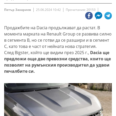
Петър Захариев
25.06.2024 10:42
Прочитания: 20153
Продажбите на Dacia продължават да растат. В
момента марката на Renault Group се развива силно
в сегмента B, но се готви да се разшири и в сегмент
C, като това е част от нейната нова стратегия.
След Bigster, който ще видим през 2025 г.,
Dacia ще
предложи още две превозни средства, които ще
позволят на румънския производител да удвои
печалбите си.