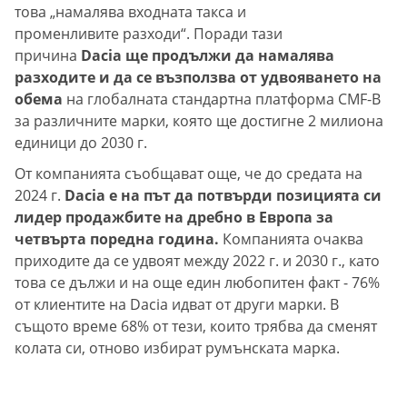
това „намалява входната такса и
променливите разходи“. Поради тази
причина
Dacia ще продължи да намалява
разходите и да се възползва от удвояването на
обема
на глобалната стандартна платформа CMF-B
за различните марки, която ще достигне 2 милиона
единици до 2030 г.
От компанията съобщават още, че до средата на
2024 г.
Dacia е на път да потвърди позицията си
лидер продажбите на дребно в Европа за
четвърта поредна година.
Компанията очаква
приходите да се удвоят между 2022 г. и 2030 г., като
това се дължи и на още един любопитен факт - 76%
от клиентите на Dacia идват от други марки. В
същото време 68% от тези, които трябва да сменят
колата си, отново избират румънската марка.