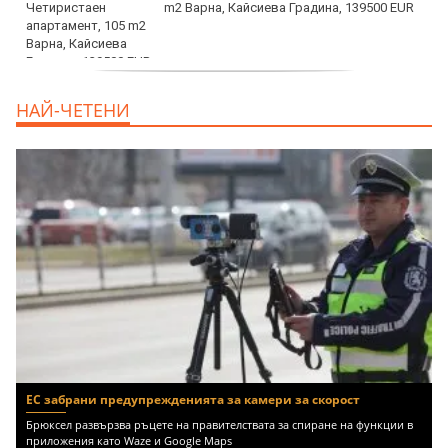
m2 Варна, Кайсиева Градина, 139500 EUR
продава, Къща, 110 m2 София,
НАЙ-ЧЕТЕНИ
Доброславци (с.), 275000 EUR
ЕС забрани предупрежденията за камери за скорост
Брюксел развързва ръцете на правителствата за спиране на функции в
приложения като Waze и Google Maps