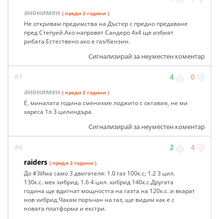
анонимен
( преди 2 години )
Не откривам предимства на Дъстер с предно предаване
пред Степуей.Ако направят Сандеро 4х4 ще избият
рибата.Естествено ако е газ/бензин.
Сигнализирай за неуместен коментар
#7
4
0
анонимен
( преди 2 години )
Е, миналата година сменихме лоджито с октавия, не ми
хареса 1л 3 цилиндъра.
Сигнализирай за неуместен коментар
#6
2
4
raiders
( преди 2 години )
До #3Има само 3 двигателя: 1.0 газ 100к.с; 1.2 3 цил.
130к.с. мек хибрид. 1.6 4 цил. хибрид 140к.с.Другата
година ще вдигнат мощността на газта на 120к.с. и вкарат
нов хибрид.Чакам поръчан на газ, ще видим как е с
новата платформа и екстри.