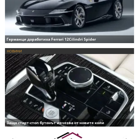
Германци доработиха Ferrari 12Cilindri Spider
НОВИНИ
Защо старт-стоп бутонът изчезва от новите коли