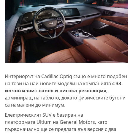
Интериорът на Cadillac Optiq също е много подобен
на този на най-новите модели на компанията
с 33-
инчов извит панел и висока резолюция
,
доминиращ на таблото, докато физическите бутони
са намалени до минимум.
Електрическият SUV е базиран на
платформата Ultium на General Motors, като
първоначално ще се предлага във версия с два