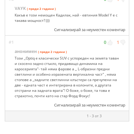
VAYK
( преди 2 години )
Какъв е този немощен Кадилак, най - евтиния Model Y е с
такава мощност?:)))
Сигнализирай за неуместен коментар
#1
0
1
анонимен
( преди 2 години )
Този ,,Optiq е класически SUV с успореден на земята таван
и скосено задно стъкло, придаващо динамика на
каросерията"- тай няма фарове а ,, L-образни предни
светлини и особено изразената вертикална част" , няма
стопове а ,,задните светлинни клъстери са пречупени на
две - едната част е интегрирана в колоните, а другата
отстрани на задната врата"! О боже, о боже, та това е
страхотно, почти като на стар Форд Фокус!
Сигнализирай за неуместен коментар
1 - 3 от 3