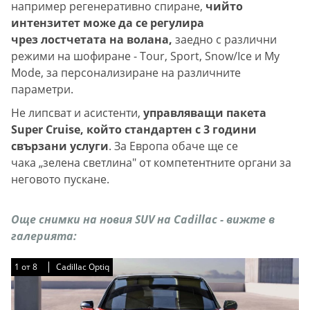
например регенеративно спиране,
чийто
интензитет може да се регулира
чрез лостчетата на волана,
заедно с различни
режими на шофиране - Tour, Sport, Snow/Ice и My
Mode, за персонализиране на различните
параметри.
Не липсват и асистенти,
управляващи пакета
Super Cruise, който стандартен с 3 години
свързани услуги
. За Европа обаче ще се
чака „зелена светлина" от компетентните органи за
неговото пускане.
Още снимки на новия SUV на Cadillac - вижте в
галерията:
1
1
1
1
1
1
1
1
от
от
от
от
от
от
от
от
8
8
8
8
8
8
8
8
Cadillac Optiq
Cadillac Optiq
Cadillac Optiq
Cadillac Optiq
Cadillac Optiq
Cadillac Optiq
Cadillac Optiq
Cadillac Optiq