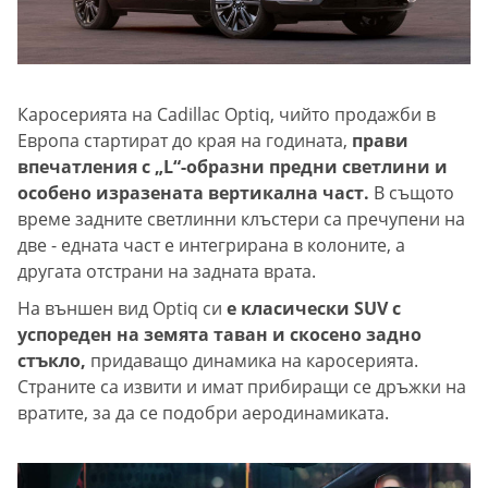
Каросерията на Cadillac Optiq, чийто продажби в
Европа стартират до края на годината,
прави
впечатления с „L“-образни предни светлини и
особено изразената вертикална част.
В същото
време задните светлинни клъстери са пречупени на
две - едната част е интегрирана в колоните, а
другата отстрани на задната врата.
На външен вид Optiq си
е класически SUV с
успореден на земята таван и скосено задно
стъкло,
придаващо динамика на каросерията.
Страните са извити и имат прибиращи се дръжки на
вратите, за да се подобри аеродинамиката.