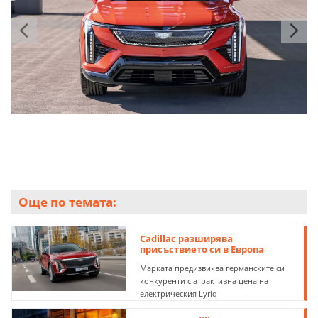
Още по темата:
Cadillac разширява
присъствието си в Европа
Марката предизвиква германските си
конкуренти с атрактивна цена на
електрическия Lyriq