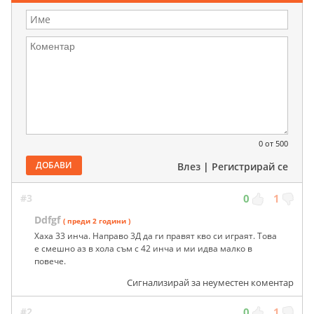
0
от 500
ДОБАВИ
Влез
|
Регистрирай се
#3
0
1
Ddfgf
( преди 2 години )
Хаха 33 инча. Направо 3Д да ги правят кво си играят. Това
е смешно аз в хола съм с 42 инча и ми идва малко в
повече.
Сигнализирай за неуместен коментар
#2
0
1