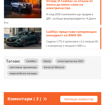
Отлив: И Cadillac се отказа от
плана да мине само на
електричество
И след 2030 компанията ще предлага
ДВГ, съобщи вицепрезидентът й Джон
Рот
Cadillac представи супермощен
конкурент на BMW M5
Седанът CT5-V разполага с 6.2-литров V8
с компресор и мощност 668 к.с.
Тагове:
Cadillac
Optiq
електрически SUV
световна премиера
General Motors
европейски пазари
Коментари ( 3 )
Напиши коментар