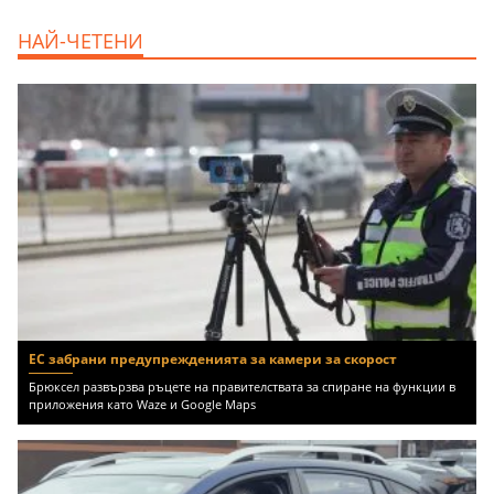
дава под наем, Двустаен апартамент, 70
НАЙ-ЧЕТЕНИ
m2 София, Манастирски Ливади, 800 EUR
ЕС забрани предупрежденията за камери за скорост
Брюксел развързва ръцете на правителствата за спиране на функции в
приложения като Waze и Google Maps