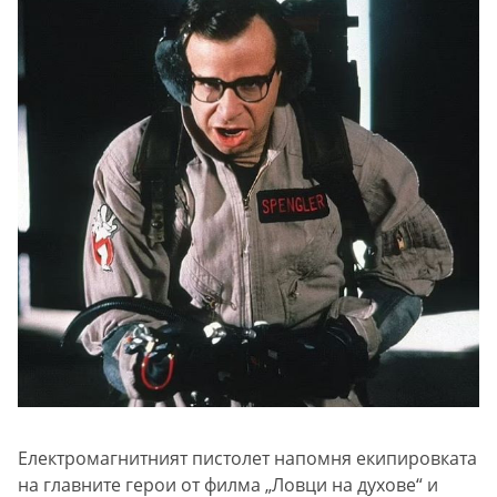
Електромагнитният пистолет напомня екипировката
на главните герои от филма „Ловци на духове“ и