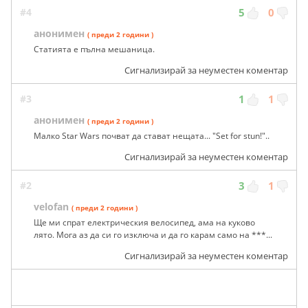
#4
5
0
анонимен
( преди 2 години )
Статията е пълна мешаница.
Сигнализирай за неуместен коментар
#3
1
1
анонимен
( преди 2 години )
Малко Star Wars почват да стават нещата... "Set for stun!"..
Сигнализирай за неуместен коментар
#2
3
1
velofan
( преди 2 години )
Ще ми спрат електрическия велосипед, ама на куково
лято. Мога аз да си го изключа и да го карам само на ***...
Сигнализирай за неуместен коментар