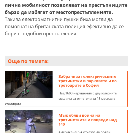
лична мобилност позволяват на престъпниците
бързо да избягат от местопрестъпленията.
Такива електромагнитни пушки биха могли да
помогнат на британската полиция ефективно да се
бори с подобни престъпления.
Още по темата:
Забраняват електрическите
тротинетки в парковете и по
тротоарите в София
Над 1600 нарушения с двуколесните
машини са отчетени за 18 месеца в
столицата
Мъж обяви война на
тротинетките и повреди над
140
Американецът отказва да обяви