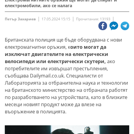
електромобили, ако се налага
Петър Захариев
17.05.2024 15:15
Прочитания: 13193
Британската полиция ще бъде оборудвана с нови
електромагнитни оръжия, к
оито могат да
изключат двигателите на електрически
велосипеди или електрически скутери,
ако
потребителите им извършат престъпления,
съобщава Dailymail.co.uk. Специалисти от
Лабораторията за отбранителна наука и технологии
на британското министерство на отбраната работят
по разработването на устройствата, като в близките
месеци новият продукт може да влезе на
въоръжение в полицията.