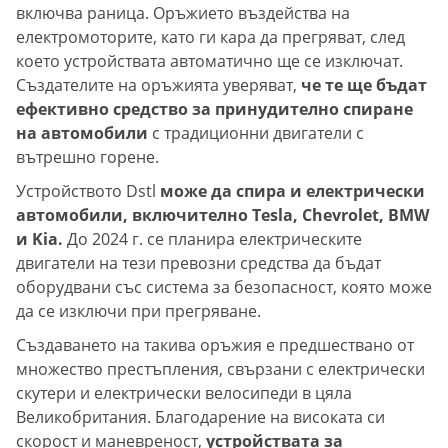
включва раница. Оръжието въздейства на
електромоторите, като ги кара да прегряват, след
което устройствата автоматично ще се изключат.
Създателите на оръжията уверяват,
че те ще бъдат
ефективно средство за принудително спиране
на автомобили
с традиционни двигатели с
вътрешно горене.
Устройството Dstl
може да спира и електрически
автомобили, включително Tesla, Chevrolet, BMW
и Kia.
До 2024 г. се планира електрическите
двигатели на тези превозни средства да бъдат
оборудвани със система за безопасност, която може
да се изключи при прегряване.
Създаването на такива оръжия е предшествано от
множество престъпления, свързани с електрически
скутери и електрически велосипеди в цяла
Великобритания. Благодарение на високата си
скорост и маневреност,
устройствата за