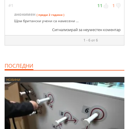
#1
11
1
анонимен
( преди 2 години )
Щом британски учени са намесени ...
Сигнализирай за неуместен коментар
1 - 6 от 6
ПОСЛЕДНИ
НОВИНИ