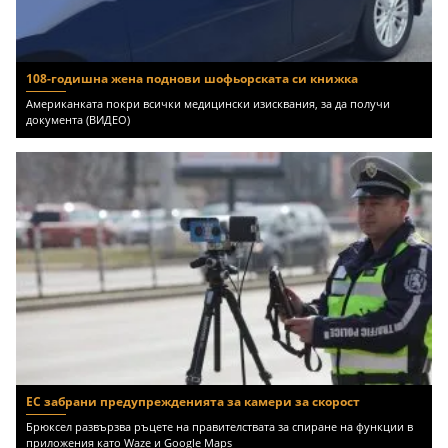
108-годишна жена поднови шофьорската си книжка
Американката покри всички медицински изисквания, за да получи
документа (ВИДЕО)
ЕС забрани предупрежденията за камери за скорост
Брюксел развързва ръцете на правителствата за спиране на функции в
приложения като Waze и Google Maps