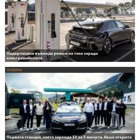
Нидерландия въвежда режим на тока заради
електромобилите
НОВИНИ
Първата станция, която зарежда EV за 5 минути, беше открита