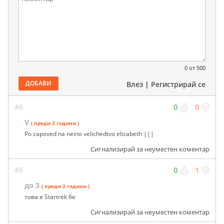
0
от 500
ДОБАВИ
Влез
|
Регистрирай се
#6
0
0
V
( преди 2 години )
Po zapoved na neino velichedtvo elizabeth |||
Сигнализирай за неуместен коментар
#5
0
1
до 3
( преди 2 години )
това е Startrek бе
Сигнализирай за неуместен коментар