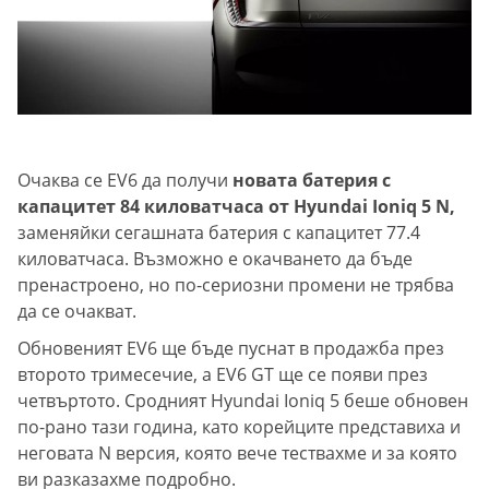
Очаква се EV6 да получи
новата батерия с
капацитет 84 киловатчаса от Hyundai Ioniq 5 N,
заменяйки сегашната батерия с капацитет 77.4
киловатчаса. Възможно е окачването да бъде
пренастроено, но по-сериозни промени не трябва
да се очакват.
Обновеният EV6 ще бъде пуснат в продажба през
второто тримесечие, а EV6 GT ще се появи през
четвъртото. Сродният Hyundai Ioniq 5 беше обновен
по-рано тази година, като корейците представиха и
неговата N версия, която вече тествахме и за която
ви разказахме подробно.