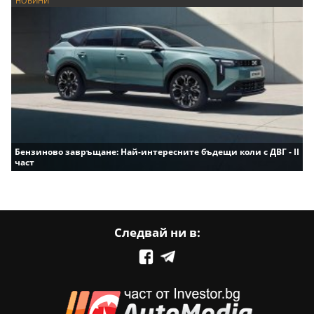
НОВИНИ
Бензиново завръщане: Най-интересните бъдещи коли с ДВГ - II
част
Следвай ни в: