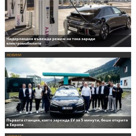
Нидерландия въвежда режим на тока заради
електромобилите
НОВИНИ
Първата станция, която зарежда EV за 5 минути, беше открита
в Европа