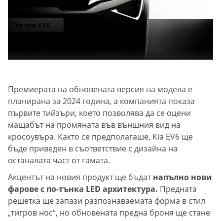
Премиерата на обновената версия на модела е
планирана за 2024 година, а компанията показа
първите тийзъри, което позволява да се оцени
мащабът на промяната във външния вид на
кросоувъра. Както се предполагаше, Kia EV6 ще
бъде приведен в съответствие с дизайна на
останалата част от гамата.
Акцентът на новия продукт ще бъдат
напълно нови
фарове с по-тънка LED архитектура.
Предната
решетка ще запази разпознаваемата форма в стил
„тигров нос“, но обновената предна броня ще стане