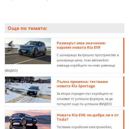
Още по темата:
Размерът има значение:
караме новата Kia EV9
С шокиращо вътрешно пространство и
шокираща цена, този автомобил
извежда корейците на ново равнище
(ВИДЕО)
Пълна промяна: тестваме
новата Kia Sportage
За втори пореден път корейците се
отказват от успешна формула, за да
потърсят още по-успешна (ВИДЕО)
Новата Kia EV6: по-добра ли е от
Tesla?
Тестваме корейския електромобил,