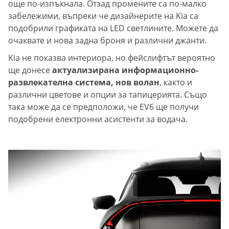
още по-изпъкнала. Отзад промените са по-малко
забележими, въпреки че дизайнерите на Kia са
подобрили графиката на LED светлините. Можете да
очаквате и нова задна броня и различни джанти.
Kia не показва интериора, но фейслифтът вероятно
ще донесе
актуализирана информационно-
развлекателна система, нов волан
, както и
различни цветове и опции за тапицерията. Също
така може да се предположи, че EV6 ще получи
подобрени електронни асистенти за водача.