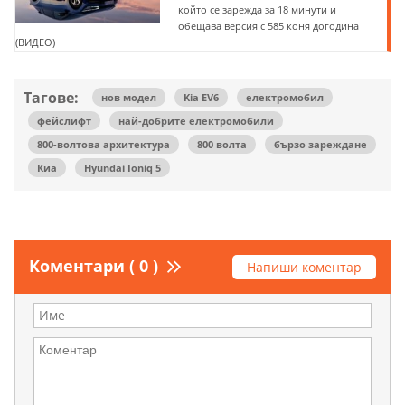
който се зарежда за 18 минути и
обещава версия с 585 коня догодина
(ВИДЕО)
Тагове:
нов модел
Kia EV6
електромобил
фейслифт
най-добрите електромобили
800-волтова архитектура
800 волта
бързо зареждане
Киа
Hyundai Ioniq 5
Коментари ( 0 )
Напиши коментар