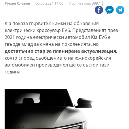
Румен Славов
05.05.2024 14:00
Прочитания: 3997
Kia показа първите снимки на обновения
електрически кросоувър EV6. Представеният през
2021 година електрически автомобил Kia EV6 е
твърде млад за смяна на поколенията, но
достатъчно стар за планирана актуализация,
която според съобщението на южнокорейския
автомобилен производител ще се състои тази
година.