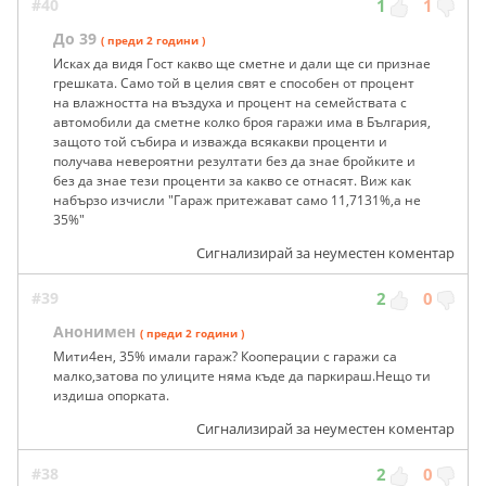
#40
1
1
До 39
( преди 2 години )
Исках да видя Гост какво ще сметне и дали ще си признае
грешката. Само той в целия свят е способен от процент
на влажността на въздуха и процент на семействата с
автомобили да сметне колко броя гаражи има в България,
защото той събира и изважда всякакви проценти и
получава невероятни резултати без да знае бройките и
без да знае тези проценти за какво се отнасят. Виж как
набързо изчисли "Гараж притежават само 11,7131%,а не
35%"
Сигнализирай за неуместен коментар
#39
2
0
Анонимен
( преди 2 години )
Мити4ен, 35% имали гараж? Кооперации с гаражи са
малко,затова по улиците няма къде да паркираш.Нещо ти
издиша опорката.
Сигнализирай за неуместен коментар
#38
2
0