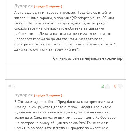
Лудория
( преди 2 години )
А ето още един интересен пример. Пред блока, в който
живея и няма гаражи, а паркинг (42 апартамента, 20-ина
места). На този паркинг преди години един хитрец е
сложил гаражна клетка, като е обявена за магазин/
работилница. Децата на този хитрец имат две коли, но
използват гаража за да им стои там киселото зеле и
електрическата тротинетка. Сега това гараж ли е или не?!
Дали са го смятали за гараж или не?!
Сигнализирай за неуместен коментар
#37
2
0
Лудория
( преди 2 години )
В София е гадна работа. Пред блок на мои приятели там
има една къща, като цялата е гараж. Гледам и го питам
що не намери собственика и да я купи. Краен квартал,
колко да е. След няколко дни ми праща - цена 75 000 евро
и е построена върху общинска земя. Уха! То не само в
София, в по-големите и желани градове за живеене е