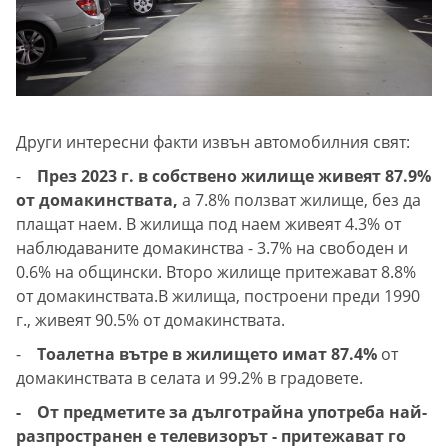
Други интересни факти извън автомобилния свят:
-
През 2023 г. в собствено жилище живеят 87.9%
от домакинствата,
а 7.8% ползват жилище, без да
плащат наем. В жилища под наем живеят 4.3% от
наблюдаваните домакинства - 3.7% на свободен и
0.6% на общински. Второ жилище притежават 8.8%
от домакинствата.В жилища, построени преди 1990
г., живеят 90.5% от домакинствата.
-
Тоалетна вътре в жилището имат 87.4%
от
домакинствата в селата и 99.2% в градовете.
- От предметите за дълготрайна употреба най-
разпространен е телевизорът - притежават го