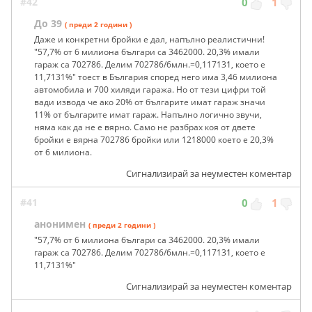
#42
0
1
До 39
( преди 2 години )
Даже и конкретни бройки е дал, напълно реалистични!
"57,7% от 6 милиона българи са 3462000. 20,3% имали
гараж са 702786. Делим 702786/6млн.=0,117131, което е
11,7131%" тоест в България според него има 3,46 милиона
автомобила и 700 хиляди гаража. Но от тези цифри той
вади извода че ако 20% от българите имат гараж значи
11% от българите имат гараж. Напълно логично звучи,
няма как да не е вярно. Само не разбрах коя от двете
бройки е вярна 702786 бройки или 1218000 което е 20,3%
от 6 милиона.
Сигнализирай за неуместен коментар
#41
0
1
анонимен
( преди 2 години )
"57,7% от 6 милиона българи са 3462000. 20,3% имали
гараж са 702786. Делим 702786/6млн.=0,117131, което е
11,7131%"
Сигнализирай за неуместен коментар