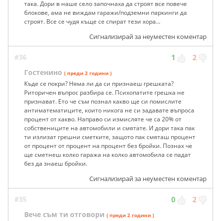
така. Дори в наше село започнаха да строят все повече
блокове, ама не виждам гаражи/подземни паркинги да
строят. Все се чудя къще се спират тези хора...
Сигнализирай за неуместен коментар
#36
1
2
Гостенино
( преди 2 години )
Къде се покри? Няма ли да си признаеш грешката?
Риторичен въпрос разбира се. Психопатите грешка не
признават. Ето че съм познал какво ще си помислите
антиматематиците, които никога не си задавате въпроса
процент от какво. Направо си измисляте че са 20% от
собствениците на автомобили и смятате. И дори така пак
ти излизат грешни сметките, защото пак смяташ процент
от процент от процент на процент без бройки. Познах че
ще сметнеш колко гаража на колко автомобила се падат
без да знаеш бройки.
Сигнализирай за неуместен коментар
#35
0
2
Вече съм ти отговори
( преди 2 години )