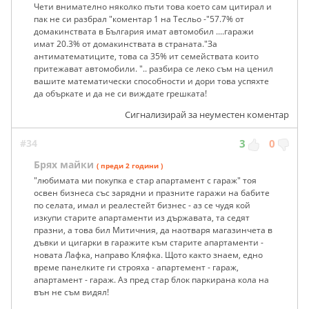
Чети внимателно няколко пъти това което сам цитирал и
пак не си разбрал "коментар 1 на Тесльо -"57.7% от
домакинствата в България имат автомобил ....гаражи
имат 20.3% от домакинствата в страната."За
антиматематиците, това са 35% ит семействата които
притежават автомобили. ".. разбира се леко съм на ценил
вашите математически способности и дори това успяхте
да объркате и да не си виждате грешката!
Сигнализирай за неуместен коментар
#34
3
0
Брях майки
( преди 2 години )
"любимата ми покупка е стар апартамент с гараж" тоя
освен бизнеса със зарядни и празните гаражи на бабите
по селата, имал и реалестейт бизнес - аз се чудя кой
изкупи старите апартаменти из държавата, та седят
празни, а това бил Митичния, да наотваря магазинчета в
дъвки и цигарки в гаражите към старите апартаменти -
новата Лафка, направо Кляфка. Щото както знаем, едно
време панелките ги строяха - апартемент - гараж,
апартамент - гараж. Аз пред стар блок паркирана кола на
вън не съм видял!