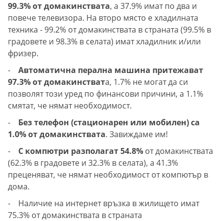
99.3% от домакинствата
, а 37.9% имат по два и
повече телевизора. На второ място е хладилната
техника - 99.2% от домакинствата в страната (99.5% в
градовете и 98.3% в селата) имат хладилник и/или
фризер.
-
Автоматична перална машина притежават
97.3% от домакинстват
а, 1.7% не могат да си
позволят този уред по финансови причини, а 1.1%
смятат, че нямат необходимост.
-
Без телефон (стационарен или мобилен) са
1.0% от домакинствата
. Завиждаме им!
-
С компютри разполагат 54.8%
от домакинствата
(62.3% в градовете и 32.3% в селата), а 41.3%
преценяват, че нямат необходимост от компютър в
дома.
- Наличие на интернет връзка в жилището имат
75.3% от домакинствата в страната