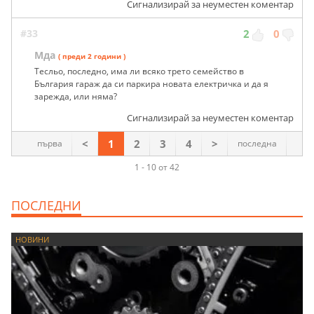
Сигнализирай за неуместен коментар
#33
2
0
Мда
( преди 2 години )
Тесльо, последно, има ли всяко трето семейство в
България гараж да си паркира новата електричка и да я
зарежда, или няма?
Сигнализирай за неуместен коментар
<
1
2
3
4
>
първа
последна
1 - 10 от 42
ПОСЛЕДНИ
НОВИНИ