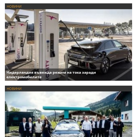
НОВИНИ
Нидерландия въвежда режим на тока заради
електромобилите
НОВИНИ