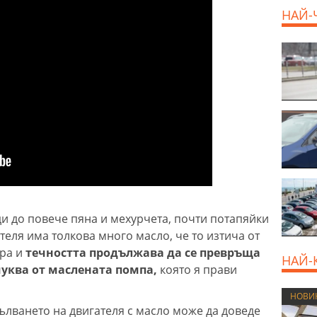
НАЙ-
800 E
и до повече пяна и мехурчета, почти потапяйки
ателя има толкова много масло, че то изтича от
ера и
течността продължава да се превръща
НАЙ-
смуква от маслената помпа,
която я прави
НОВИ
ълването на двигателя с масло може да доведе