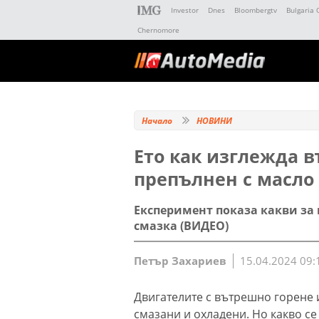
Investor
Dnes
Bloombergtv
Bulgaria 
Chernomore
Начало
НОВИНИ
Ето как изглежда в
препълнен с масло
Експеримент показа какви за 
смазка (ВИДЕО)
Петър Захариев
15.04.2024 09:
Двигателите с вътрешно горене и
смазани и охладени. Но какво се