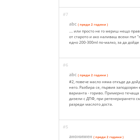
#7
abc
( преди 2 години )
.... или просто не го мериш нещо пра
от старото и ако наливаш всеки път "
едно 200-300ml по-малко, за да дойде
#6
abc
( преди 2 години )
#2, повече масло няма откъде да дойд
него. Разбира се, първия заподозрян е
варианта - гориво. Примерно течаща 
дизели с ДПФ, при регенерирането с
разреди маслото доста.
#5
анонимен
( преди 2 години )