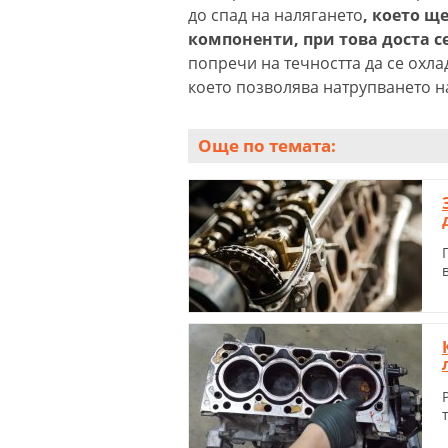
до спад на налягането
, което щ
компоненти, при това доста с
попречи на течността да се охла
което позволява натрупването н
Още по темата: