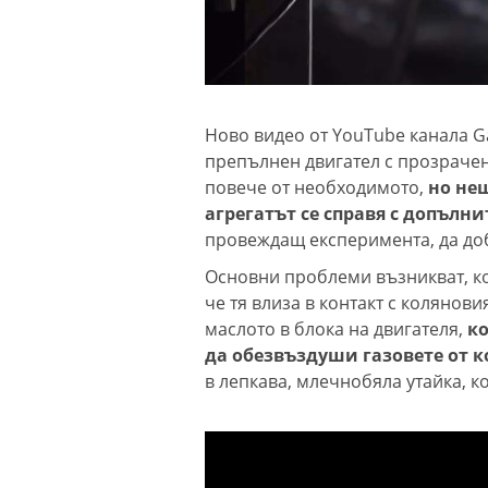
Ново видео от YouTube канала Ga
препълнен двигател с прозрачен 
повече от необходимото,
но не
агрегатът се справя с допълн
провеждащ експеримента, да до
Основни проблеми възникват, ко
че тя влиза в контакт с колянов
маслото в блока на двигателя,
к
да обезвъздуши газовете от 
в лепкава, млечнобяла утайка, к