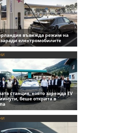
ерландия въвежда режим на
 заради електромобилите
НИ
ата станция, която зарежда EV
 минути, беше открита в
па
НИ