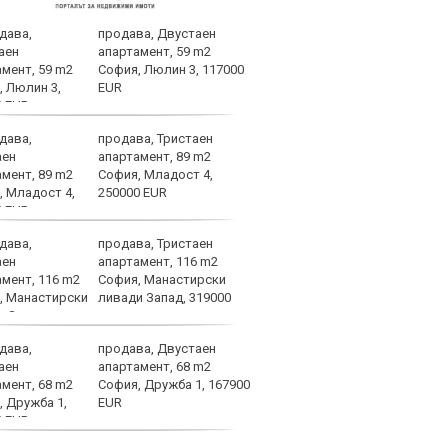
продава, Двустаен
ВИДЕ
апартамент, 59 m2
ЦСКА
София, Люлин 3, 117000
EUR
продава, Тристаен
След
апартамент, 89 m2
Тел 
София, Младост 4,
нов 
250000 EUR
продава, Тристаен
Фено
апартамент, 116 m2
Авив
София, Манастирски
загу
ливади Запад, 319000
и по
продава, Двустаен
Левс
апартамент, 68 m2
тежк
София, Дружба 1, 167900
нача
EUR
Бълг