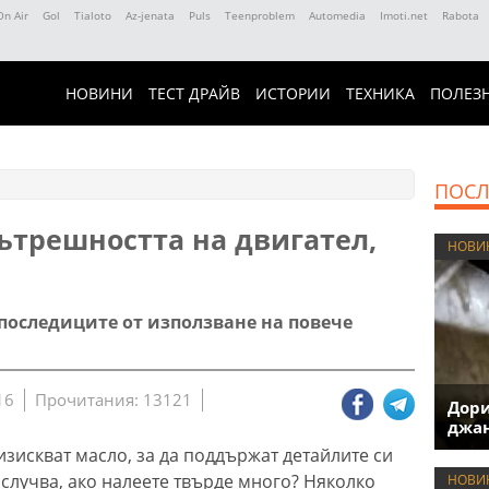
On Air
Gol
Tialoto
Az-jenata
Puls
Teenproblem
Automedia
Imoti.net
Rabota
НОВИНИ
ТЕСТ ДРАЙВ
ИСТОРИИ
ТЕХНИКА
ПОЛЕЗ
ПОСЛ
ътрешността на двигател,
НОВИ
последиците от използване на повече
16
Прочитания: 13121
Дори
джан
зискват масло, за да поддържат детайлите си
 случва, ако налеете твърде много? Няколко
НОВИ