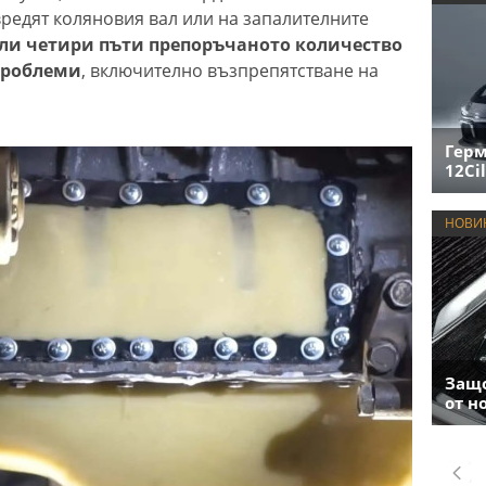
редят коляновия вал или на запалителните
или четири пъти препоръчаното количество
проблеми
, включително възпрепятстване на
Герм
12Cil
НОВИ
Защо
от н