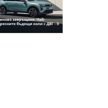
иново завръщане: Най-
ресните бъдещи коли с ДВГ - II