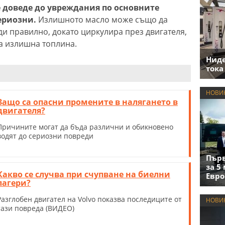
е доведе до увреждания по основните
ериозни.
Излишното масло може също да
ди правилно, докато циркулира през двигателя,
а излишна топлина.
Нид
тока
НОВИ
Защо са опасни промените в налягането в
двигателя?
Причините могат да бъда различни и обикновено
водят до сериозни повреди
Първ
за 5
Какво се случва при счупване на биелни
Евро
лагери?
Разглобен двигател на Volvo показва последиците от
НОВИ
тази повреда (ВИДЕО)