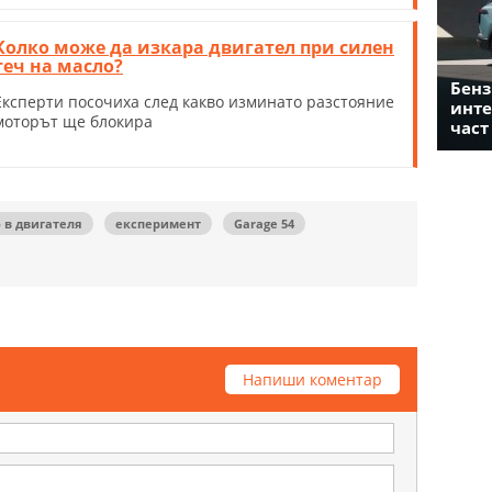
Колко може да изкара двигател при силен
теч на масло?
Бенз
Експерти посочиха след какво изминато разстояние
инте
моторът ще блокира
част
 в двигателя
експеримент
Garage 54
Напиши коментар