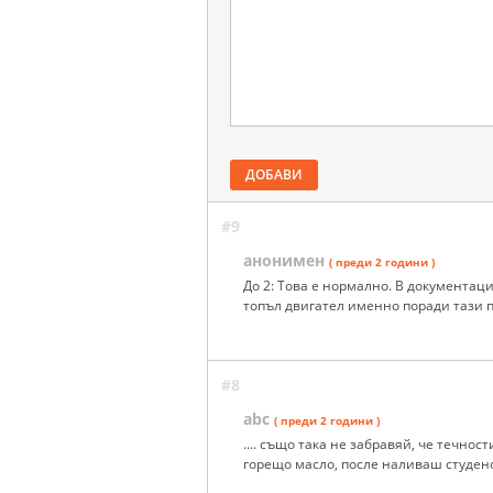
ДОБАВИ
#9
анонимен
( преди 2 години )
До 2: Това е нормално. В документац
топъл двигател именно поради тази 
#8
abc
( преди 2 години )
.... също така не забравяй, че течн
горещо масло, после наливаш студено