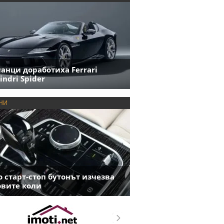
анци доработиха Ferrari
indri Spider
НИ
 старт-стоп бутонът изчезва
овите коли