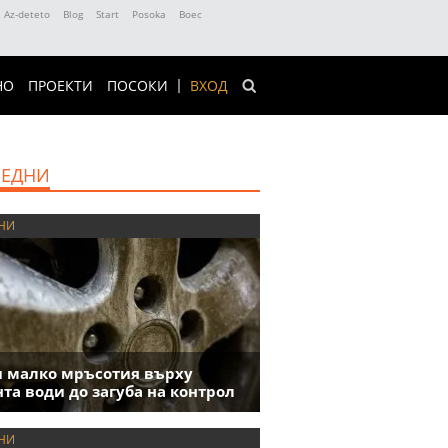
Az-deteto
Blog
Start
Posoka
Boec
НО
ПРОЕКТИ
ПОСОКИ
ВХОД
ЕДНИ
НИ
 малко мръсотия върху
та води до загуба на контрол
НИ