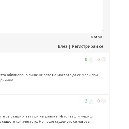
0
от 500
Влез
|
Регистрирай се
0
0
ията обикновено пише нивото на маслото да се мери при
причина.
2
0
остите се разширяват при награвяне. Източваш и мериш
 същото количестото. Но после студеното се награвя.