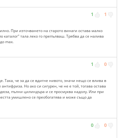
1
1
вилно. При източването на старото винаги остава малко
по каталог" тала леко го препълваш. Трябва да се налива
 до max.
1
0
е. Така, че за да се вдигне нивото, значи нещо се влива в
 антифриза. Но ако си сигурен, че не е той, тогава остава
дюза, пълни цилиндъра и се просмуква надолу. Или при
местта умишлено се преобогатява и може също да
0
0