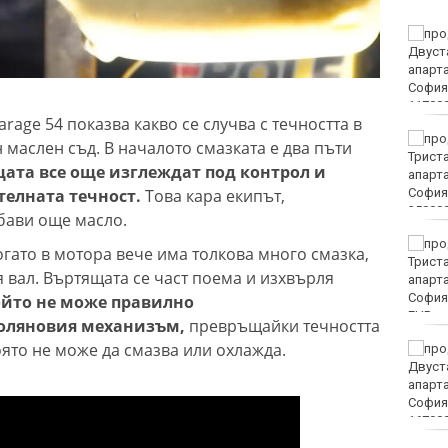
Винисиус Жуниор
преподписа с Реал
(Мадрид)
rage 54 показва какво се случва с течността в
ЦСКА удари с 3:0 Макаби
маслен съд. В началото смазката е два пъти
като гост
щата все още изглеждат под контрол и
ителната течност.
Това кара екипът,
бави още масло.
Тъжна вест! Почина
гато в мотора вече има толкова много смазка,
голямо име в
ия вал. Въртящата се част поема и изхвърля
медицината
ойто не може правилно
EUR
коляновия механизъм,
превръщайки течността
оято не може да смазва или охлажда.
Златото стигна до 4295
долара за унция