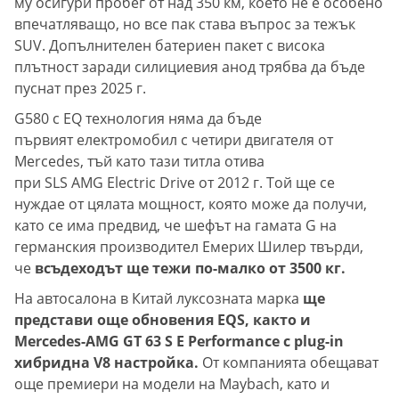
му осигури пробег от над 350 км, което не е особено
впечатляващо, но все пак става въпрос за тежък
SUV. Допълнителен батериен пакет с висока
плътност заради силициевия анод трябва да бъде
пуснат през 2025 г.
G580 с EQ технология няма да бъде
първият електромобил с четири двигателя от
Mercedes, тъй като тази титла отива
при SLS AMG Electric Drive от 2012 г. Той ще се
нуждае от цялата мощност, която може да получи,
като се има предвид, че шефът на гамата G на
германския производител Емерих Шилер твърди,
че
всъдеходът ще тежи по-малко от 3500 кг.
На автосалона в Китай луксозната марка
ще
представи още обновения EQS, както и
Mercedes-AMG GT 63 S E Performance с plug-in
хибридна V8 настройка.
От компанията обещават
още премиери на модели на Maybach, като и