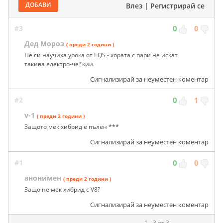
ДОБАВИ
Влез
|
Регистрирай се
#3
0
0
Дед Мороз
( преди 2 години )
Не си научиха урока от EQS - хората с пари не искат
такива електро-че*кии.
Сигнализирай за неуместен коментар
#2
0
1
v-1
( преди 2 години )
Защото мек хибрид е пълен ***
Сигнализирай за неуместен коментар
#1
0
0
анонимен
( преди 2 години )
Защо не мек хибрид с V8?
Сигнализирай за неуместен коментар
1 - 3 от 3