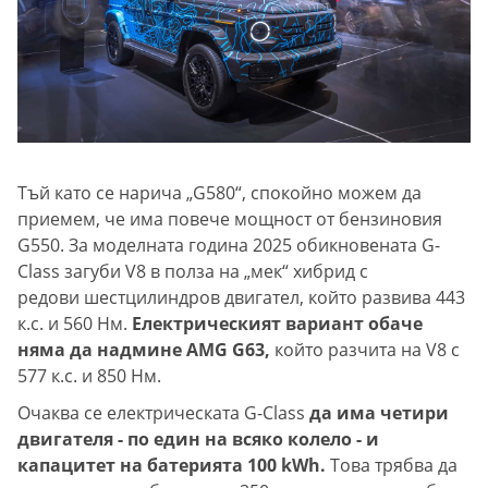
Тъй като се нарича „G580“, спокойно можем да
приемем, че има повече мощност от бензиновия
G550. За моделната година 2025 обикновената G-
Class загуби V8 в полза на „мек“ хибрид с
редови шестцилиндров двигател, който развива 443
к.с. и 560 Нм.
Електрическият вариант обаче
няма да надмине AMG G63,
който разчита на V8 с
577 к.с. и 850 Нм.
Очаква се електрическата G-Class
да има четири
двигателя - по един на всяко колело - и
капацитет на батерията 100 kWh.
Това трябва да