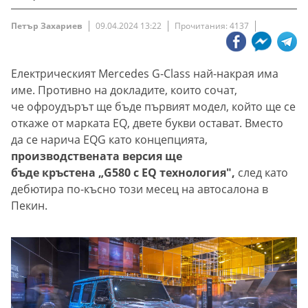
Петър Захариев
09.04.2024 13:22
Прочитания: 4137
Електрическият Mercedes G-Class най-накрая има
име. Противно на докладите, които сочат,
че офроудърът ще бъде първият модел, който ще се
откаже от марката EQ, двете букви остават. Вместо
да се нарича EQG като концепцията,
производствената версия ще
бъде кръстена „G580 с EQ технология",
след като
дебютира по-късно този месец на автосалона в
Пекин.