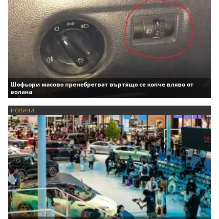
Шофьори масово пренебрегват въртящо се копче вляво от
волана
НОВИНИ