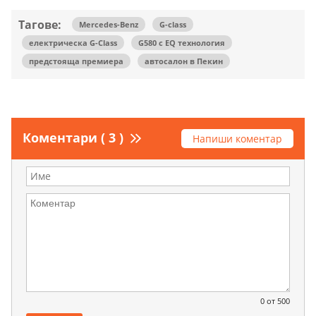
Тагове:
Mercedes-Benz
G-class
електрическа G-Class
G580 с EQ технология
предстояща премиера
автосалон в Пекин
Коментари ( 3 )
Напиши коментар
0
от 500