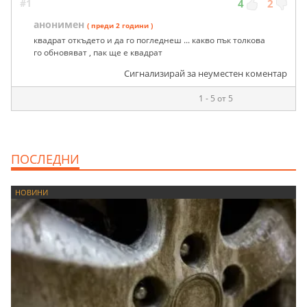
#1
4
2
анонимен
( преди 2 години )
квадрат откъдето и да го погледнеш ... какво пък толкова
го обновяват , пак ще е квадрат
Сигнализирай за неуместен коментар
1 - 5 от 5
ПОСЛЕДНИ
НОВИНИ