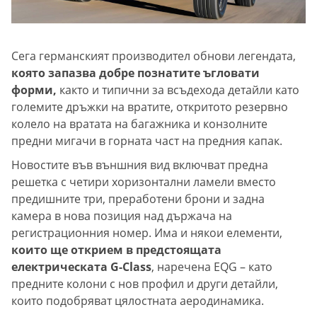
Сега германският производител обнови легендата,
която запазва добре познатите ъгловати
форми,
както и типични за всъдехода детайли като
големите дръжки на вратите, откритото резервно
колело на вратата на багажника и конзолните
предни мигачи в горната част на предния капак.
Новостите във външния вид включват предна
решетка с четири хоризонтални ламели вместо
предишните три, преработени брони и задна
камера в нова позиция над държача на
регистрационния номер. Има и някои елементи,
които ще открием в предстоящата
електрическата G-Class
, наречена EQG – като
предните колони с нов профил и други детайли,
които подобряват цялостната аеродинамика.