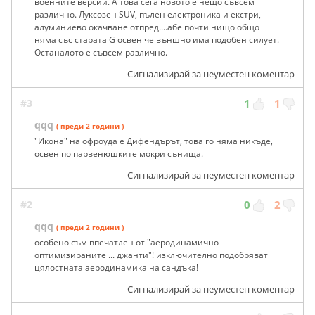
военните версии. А това сега новото е нещо съвсем
различно. Луксозен SUV, пълен електроника и екстри,
алуминиево окачване отпред....абе почти нищо общо
няма със старата G освен че външно има подобен силует.
Останалото е съвсем различно.
Сигнализирай за неуместен коментар
#3
1
1
qqq
( преди 2 години )
"Икона" на офроуда е Дифендърът, това го няма никъде,
освен по парвенюшките мокри сънища.
Сигнализирай за неуместен коментар
#2
0
2
qqq
( преди 2 години )
особено съм впечатлен от "аеродинамично
оптимизираните ... джанти"! изключително подобряват
цялостната аеродинамика на сандъка!
Сигнализирай за неуместен коментар