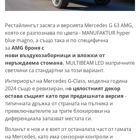
Рестайлингът засяга и версията Mercedes G 63 AMG,
която се разпознава по цвета - MANUFAKTUR hyper
blue magno, а също така и по специфична
за
AMG броня с
нови въздухозаборници и вложки от
неръждаема стомана.
MULTIBEAM LED матричните
светлини са стандартни за този вариант.
Интериорът на Mercedes G-Class, моделна година
2024 също е ревизиран, н
о цялостният декор
остава същият като при предишната версия
-
типичната дръжка от страната на пътника и
превключвателите за трите блокировки на
диференциала запазват местата си.
Воланът е нов и е взет от останалата част от гамата
на Mercedes, като има сензорни контроли и