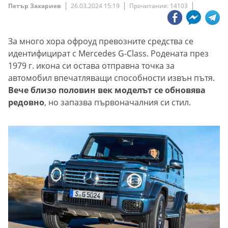
Петър Захариев
26.03.2024 15:19
Прочитания: 14103
За много хора офроуд превозните средства се
идентифицират с Mercedes G-Class. Родената през
1979 г. икона си остава отправна точка за
автомобил впечатляващи способности извън пътя.
Вече близо половин век моделът се обновява
редовно
, но запазва първоначалния си стил.