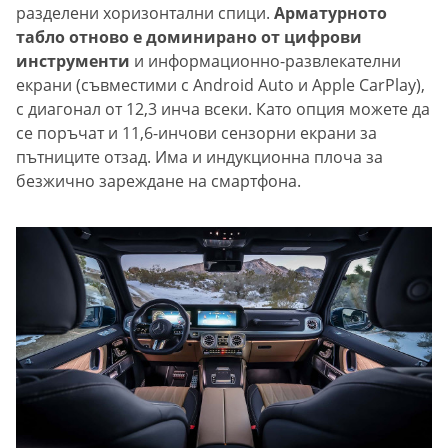
разделени хоризонтални спици.
Арматурното
табло отново е доминирано от цифрови
инструменти
и информационно-развлекателни
екрани (съвместими с Android Auto и Apple CarPlay),
с диагонал от 12,3 инча всеки. Като опция можете да
се поръчат и 11,6-инчови сензорни екрани за
пътниците отзад. Има и индукционна плоча за
безжично зареждане на смартфона.