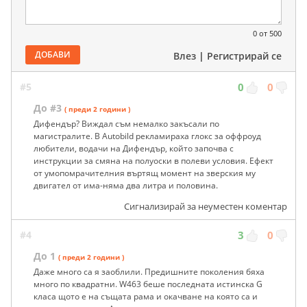
0
от 500
ДОБАВИ
Влез
|
Регистрирай се
#5
0
0
До #3
( преди 2 години )
Дифендър? Виждал съм немалко закъсали по
магистралите. В Autobild рекламираха глокс за оффроуд
любители, водачи на Дифендър, който започва с
инструкции за смяна на полуоски в полеви условия. Ефект
от умопомрачителния въртящ момент на зверския му
двигател от има-няма два литра и половина.
Сигнализирай за неуместен коментар
#4
3
0
До 1
( преди 2 години )
Даже много са я заоблили. Предишните поколения бяха
много по квадратни. W463 беше последната истинска G
класа щото е на същата рама и окачване на която са и