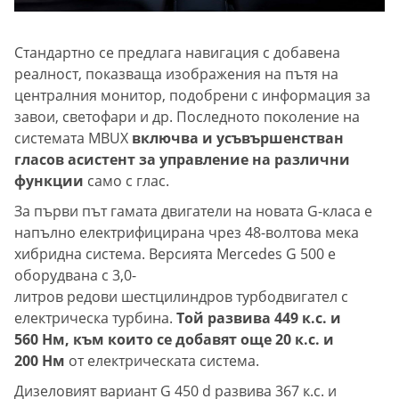
Стандартно се предлага навигация с добавена
реалност, показваща изображения на пътя на
централния монитор, подобрени с информация за
завои, светофари и др. Последното поколение на
системата MBUX
включва и усъвършенстван
гласов асистент за управление на различни
функции
само с глас.
За първи път гамата двигатели на новата G-класа е
напълно електрифицирана чрез 48-волтова мека
хибридна система. Версията Mercedes G 500 е
оборудвана с 3,0-
литров редови шестцилиндров турбодвигател с
електрическа турбина.
Той развива 449 к.с. и
560 Нм, към които се добавят още 20 к.с. и
200 Нм
от електрическата система.
Дизеловият вариант G 450 d развива 367 к.с. и