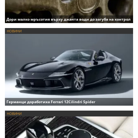
Дори малко мръсотия върху джанта води до загуба на контрол
НОВИНИ
Германци доработиха Ferrari 12Cilindri Spider
НОВИНИ