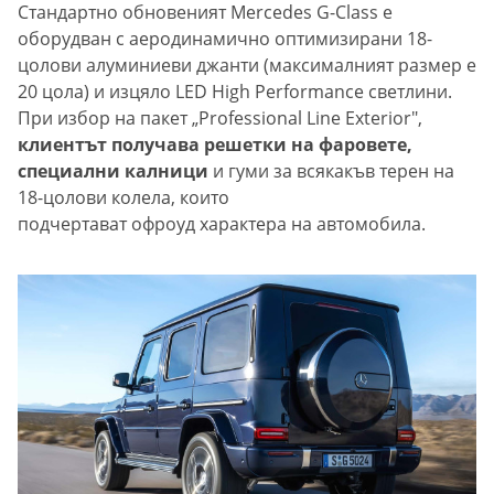
Стандартно обновеният Mercedes G-Class е
оборудван с аеродинамично оптимизирани 18-
цолови алуминиеви джанти (максималният размер е
20 цола) и изцяло LED High Performance светлини.
При избор на пакет „Professional Line Exterior",
клиентът получава решетки на фаровете,
специални калници
и гуми за всякакъв терен на
18-цолови колела, които
подчертават офроуд характера на автомобила.