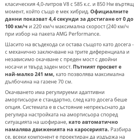
класическия 4,0-литров V8 с 585 к.с. и 850 Нм въртящ
момент, който също е мек хибрид.
Официалните
данни показват 4,4 секунди за достигане от 0 до
100 км/ч
и 220 км/ч максимална скорост (240 км/ч
при избор на пакета AMG Performance.
Шасито на всъдехода си остава същото като досега -
с механично заключване на трите диференциала и
независимо окачване с преден мост с двойни
носачи и твърд заден мост.
Пътният просвет е
най-малко 241 мм,
като позволява максимална
дълбочина на газене 70 см.
Окачването има регулируеми адаптивни
амортисьори е стандартно, след като досега беше
опция. Системата е в състояние непрекъснато да
регулира настройката на амортисьора според
ситуацията на шофиране,
като автоматично
намалява движенията на каросерията.
Разбира
се, всеки компонент е проектиран да издържа на