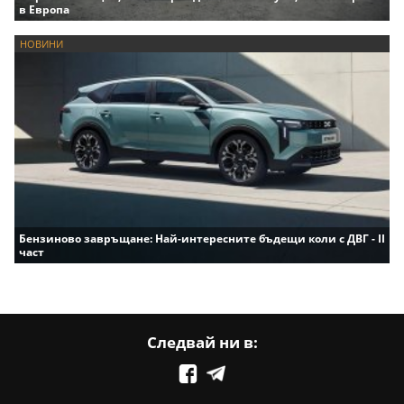
в Европа
НОВИНИ
Бензиново завръщане: Най-интересните бъдещи коли с ДВГ - II
част
Следвай ни в: