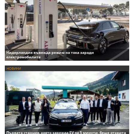
Нидерландия въвежда режим на тока заради
електромобилите
НОВИНИ
Първата станция, която зарежда EV за 5 минути, беше открита