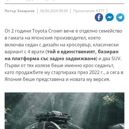
Петър Захариев
08.04.2024 09:30
Прочитания: 6377
От 2 години Toyota Crown вече е отделно семейство
в гамата на японския производител, което
включва седан с дизайн на кросоувър, класически
вариант с 4 врати (
той е единственият, базиран
на платформа със задно задвижване
) и два SUV.
Първи от тях излезе беше именно крос-седанът,
като продажбите му стартираха през 2022 г., а сега в
Япония беше представена и новата му версия.