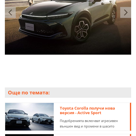
Още по темата:
Toyota Corolla получи нова
версия - Active Sport
Подобренията включват агресивен
външен вид и промени в шасито