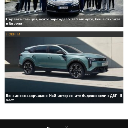
Първата станция, която зарежда EV за 5 минути, беше открита
в Европа
НОВИНИ
Бензиново завръщане: Най-интересните бъдещи коли с ДВГ - II
част