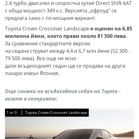
2.4 турбо двигател и скоростна кутия Direct Shift-6AT
с обща мощност 349 к.с. Версията „офроуд" се
предлага само с по-мощния вариант.
Toyota Crown Crossover Landscape
е оценен на 6,85
милиона йени, което прави около 81 500 лева.
За сравнение стандартните версии
на седана струват между 4,4 и 6,7 млн йени (52 300 -
79 500 лева). Все още не ясно
дали всъдеходният седан ще се продава на други
пазари извън Япония.
Още снимки на всъдеходния седан на Toyota -
вижте в галерията:
1
1
1
1
1
1
1
1
1
от
от
от
от
от
от
от
от
от
9
9
9
9
9
9
9
9
9
Toyota Crown Crossover Landscape
Toyota Crown Crossover Landscape
Toyota Crown Crossover Landscape
Toyota Crown Crossover Landscape
Toyota Crown Crossover Landscape
Toyota Crown Crossover Landscape
Toyota Crown Crossover Landscape
Toyota Crown Crossover Landscape
Toyota Crown Crossover Landscape