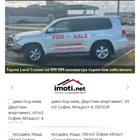
Toyota Land Cruiser на 999 999 километра търси нов собственик
дава под наем, Двустаен апартамент, 65
m2 София, Младост 4, 550 EUR
продава, Къща, 100 m2 София област,
с.Горна Малина, 79000 EUR