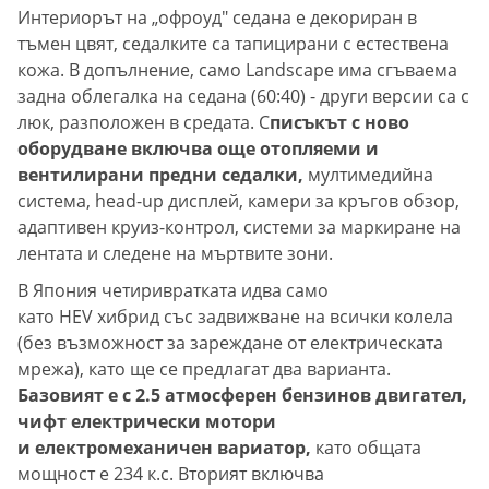
Интериорът на „офроуд" седана е декориран в
тъмен цвят, седалките са тапицирани с естествена
кожа. В допълнение, само Landscape има сгъваема
задна облегалка на седана (60:40) - други версии са с
люк, разположен в средата. С
писъкът с ново
оборудване включва още отопляеми и
вентилирани предни седалки,
мултимедийна
система, head-up дисплей, камери за кръгов обзор,
адаптивен круиз-контрол, системи за маркиране на
лентата и следене на мъртвите зони.
В Япония четиривратката идва само
като HEV хибрид със задвижване на всички колела
(без възможност за зареждане от електрическата
мрежа), като ще се предлагат два варианта.
Базовият е с 2.5 атмосферен бензинов двигател,
чифт електрически мотори
и електромеханичен вариатор,
като общата
мощност е 234 к.с. Вторият включва