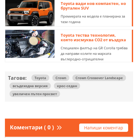
Toyota вади нов компактен, но
брутален SUV
Премиерата на модела е планирана за
тази година
Toyota тества технология,
която изсмуква CO2 от въздуха
Специален филтър на GR Corolla трябва
да направи колите на марката
въглеродно-отрицателни
Тагове:
Toyota
Crown
Crown Crossover Landscape
всъдеходна версия
крос-седан
увеличен пътен просвет
Коментари ( 0 )
Напиши коментар