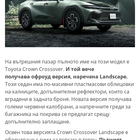
На вътрешния пазар пълното име на този модел е
Toyota Crown Crossover.
И той вече
получава офроуд версия, наречена Landscape.
Този седан има по-масивни пластмасови облицовки
на калниците, допълнителни рефлектори, които са
вградени в задната броня. Новата версия получава
големи червени калобрани, а напречните греди за
багажника на покрива се предлагат срещу
допълнително заплащане.
Освен това версията Crown Crossover Landscape е
оборудвано с гуми за всякакъв терен.
Пътният