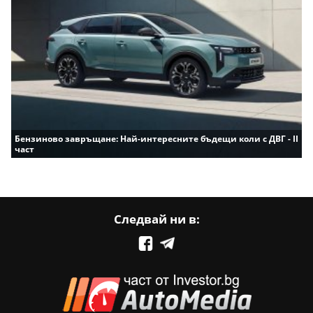
Бензиново завръщане: Най-интересните бъдещи коли с ДВГ - II
част
Следвай ни в: