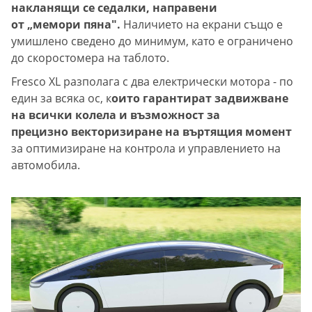
накланящи се седалки, направени
от „мемори пяна".
Наличието на екрани също е
умишлено сведено до минимум, като е ограничено
до скоростомера на таблото.
Fresco XL разполага с два електрически мотора - по
един за всяка ос, к
оито гарантират задвижване
на всички колела и възможност за
прецизно векторизиране на въртящия момент
за оптимизиране на контрола и управлението на
автомобила.