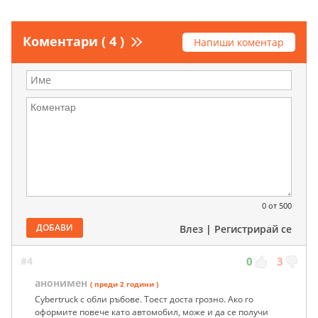
Коментари ( 4 )
Напиши коментар
0
от 500
ДОБАВИ
Влез
|
Регистрирай се
#4
0
3
анонимен
( преди 2 години )
Cybertruck с обли ръбове. Тоест доста грозно. Ако го
оформите повече като автомобил, може и да се получи