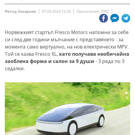
Петър Захариев
07.04.2024 12:26
Прочитания: 7992
Норвежкият стартъп Fresco Motors напомни за себе
си след две години мълчание с представянето - за
момента само виртуално, на нов електрически MPV.
Той се казва Fresco XL,
като получава необичайна
заоблена форма и салон за 9 души
- 3 реда по 3
седалки.