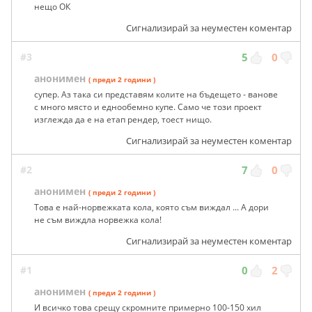
нещо ОК
Сигнализирай за неуместен коментар
#3
5
0
анонимен
( преди 2 години )
супер. Аз така си представям колите на бъдещето - ванове
с много място и еднообемно купе. Само че този проект
изглежда да е на етап рендер, тоест нищо.
Сигнализирай за неуместен коментар
#2
7
0
анонимен
( преди 2 години )
Това е най-норвежката кола, която съм виждал ... А дори
не съм виждла норвежка кола!
Сигнализирай за неуместен коментар
#1
0
2
анонимен
( преди 2 години )
И всичко това срещу скромните примерно 100-150 хил