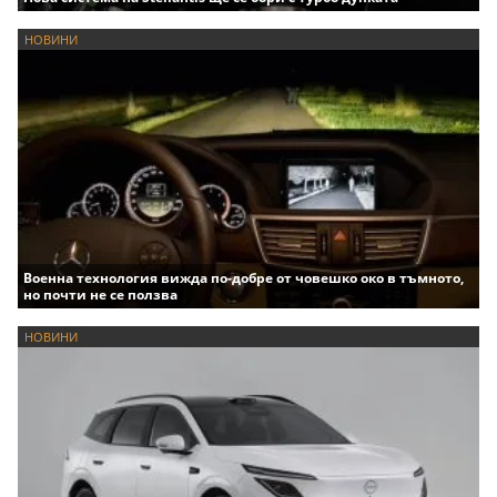
НОВИНИ
Военна технология вижда по-добре от човешко око в тъмното,
но почти не се ползва
НОВИНИ