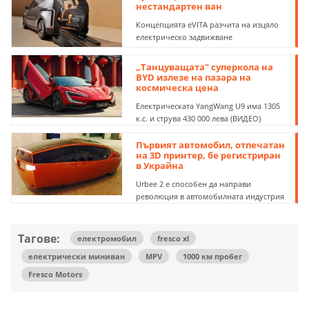
нестандартен ван
Концепцията eVITA разчита на изцяло
електрическо задвижване
„Танцуващата" суперкола на
BYD излезе на пазара на
космическа цена
Електрическата YangWang U9 има 1305
к.с. и струва 430 000 лева (ВИДЕО)
Първият автомобил, отпечатан
на 3D принтер, бе регистриран
в Украйна
Urbee 2 е способен да направи
революция в автомобилната индустрия
Тагове:
електромобил
fresco xl
електрически миниван
MPV
1000 км пробег
Fresco Motors