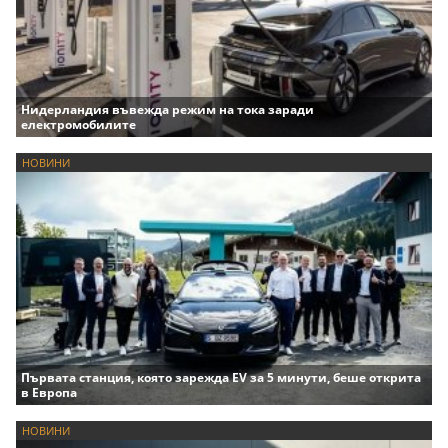
Нидерландия въвежда режим на тока заради
електромобилите
НОВИНИ
Първата станция, която зарежда EV за 5 минути, беше открита
в Европа
НОВИНИ