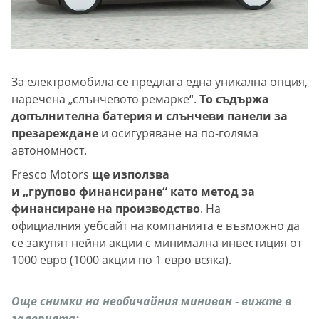
За електромобила се предлага една уникална опция,
наречена „слънчевото ремарке“.
То съдържа
допълнителна батерия и слънчеви панели за
презареждане
и осигуряване на по-голяма
автономност.
Fresco Motors
ще използва
и „групово финансиране“ като метод за
финансиране на производство
. На
официалния уебсайт на компанията е възможно да
се закупят нейни акции с минимална инвестиция от
1000 евро (1000 акции по 1 евро всяка).
Още снимки на необичайния миниван - вижте в
галерията: