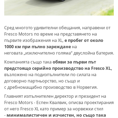
Сред многото удивителни обещания, направени от
Fresco Motors по време на представянето на
първите изображения на XL,
е пробег от около
1000 км при пълно зареждане
на
неговата „изключително голяма“ двуслойна батерия.
Компанията също така
обяви за първи път
предстоящо серийно производство на Fresco XL,
възложено на подизпълнители по силата на
договорно партньорство, но също и
с дребномащабно производство в Норвегия.
Главният изпълнителен директор и президент на
Fresco Motors - Еспен Квалвик, описва проектирания
от него Fresco XL като пример за норвежки стил
-
минималистичен и изчистен, но също така