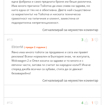
една фабрика и само предната броня им беше различна.
Има много причини Тойотка да има слава на здрава, но
нито една от тях не е обективна. Двете най-съществени
са маркетингът на Тойотка и ниската техническа
грамотност на типичния и клиент, заместена от
подозрителна непретенциозност.
Сигнализирай за неуместен коментар
#13
3
3
EbterM
( преди 2 години )
Явно има много тойоти за продаване и сега им правят
реклама! Всеки нормален в България знае, че жигулата,
Wolcwagen 2 и Опел косата са здрави и то много и с
евтини части, затова ги считат за народни коли!!! Иначе
според джоба всички са хубави, стига да се движат
безаварийно!
Сигнализирай за неуместен коментар
#12
4
1