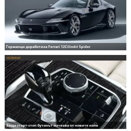
Германци доработиха Ferrari 12Cilindri Spider
НОВИНИ
Защо старт-стоп бутонът изчезва от новите коли