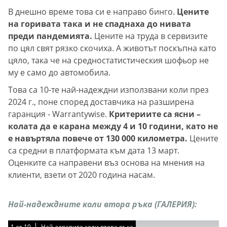
В днешно време това си е направо бинго.
Цените
на горивата така и не спаднаха до нивата
преди пандемията.
Цените на труда в сервизите
по цял свят рязко скочиха. А животът поскъпна като
цяло, така че на средностатистическия шофьор не
му е само до автомобила.
Това са 10-те най-надеждни използвани коли през
2024 г., поне според доставчика на разширена
гаранция - Warrantywise.
Критериите са ясни –
колата да е карана между 4 и 10 години, като не
е навъртяла повече от 130 000 километра.
Цените
са средни в платформата към дата 13 март.
Оценките са направени въз основа на мнения на
клиенти, взети от 2020 година насам.
Най-надеждните коли втора ръка (ГАЛЕРИЯ):
1
1
1
1
1
1
1
1
1
1
от
от
от
от
от
от
от
от
от
от
10
10
10
10
10
10
10
10
10
10
Най-здравите коли втора ръка
Най-здравите коли втора ръка
Най-здравите коли втора ръка
Най-здравите коли втора ръка
Най-здравите коли втора ръка
Най-здравите коли втора ръка
Най-здравите коли втора ръка
Най-здравите коли втора ръка
Най-здравите коли втора ръка
Най-здравите коли втора ръка