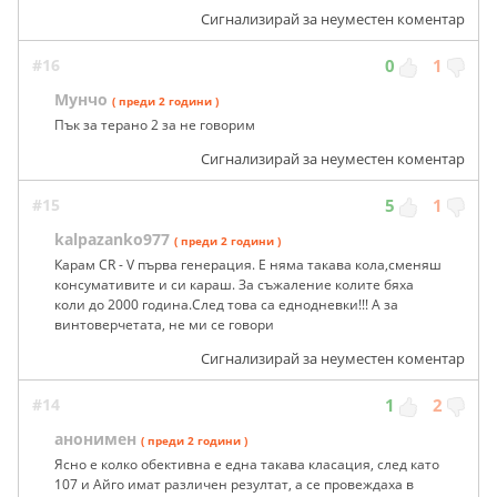
Сигнализирай за неуместен коментар
#16
0
1
Мунчо
( преди 2 години )
Пък за терано 2 за не говорим
Сигнализирай за неуместен коментар
#15
5
1
kalpazanko977
( преди 2 години )
Карам CR - V първа генерация. Е няма такава кола,сменяш
консумативите и си караш. За съжаление колите бяха
коли до 2000 година.След това са еднодневки!!! А за
винтоверчетата, не ми се говори
Сигнализирай за неуместен коментар
#14
1
2
анонимен
( преди 2 години )
Ясно е колко обективна е една такава класация, след като
107 и Айго имат различен резултат, а се провеждаха в