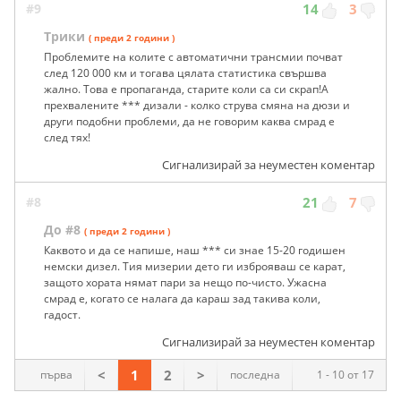
#9
14
3
Трики
( преди 2 години )
Проблемите на колите с автоматични трансмии почват
след 120 000 км и тогава цялата статистика свършва
жално. Това е пропаганда, старите коли са си скрап!А
прехвалените *** дизали - колко струва смяна на дюзи и
други подобни проблеми, да не говорим каква смрад е
след тях!
Сигнализирай за неуместен коментар
#8
21
7
До #8
( преди 2 години )
Каквото и да се напише, наш *** си знае 15-20 годишен
немски дизел. Тия мизерии дето ги изброяваш се карат,
защото хората нямат пари за нещо по-чисто. Ужасна
смрад е, когато се налага да караш зад такива коли,
гадост.
Сигнализирай за неуместен коментар
<
1
2
>
първа
последна
1 - 10 от 17