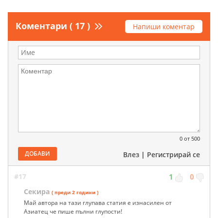
Коментари ( 17 )
Напиши коментар
0
от 500
ДОБАВИ
Влез
|
Регистрирай се
#17
1
0
Секира
( преди 2 години )
Май автора на тази глупава статия е изнасилен от
Азиатец че пише пълни глупости!