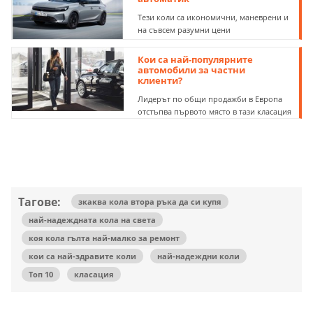
Тези коли са икономични, маневрени и
на съвсем разумни цени
Кои са най-популярните
автомобили за частни
клиенти?
Лидерът по общи продажби в Европа
отстъпва първото място в тази класация
Тагове:
зкаква кола втора ръка да си купя
най-надеждната кола на света
коя кола гълта най-малко за ремонт
кои са най-здравите коли
най-надеждни коли
Топ 10
класация