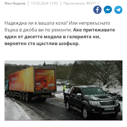
Иво Недков
15.03.2024 17:02
Прочитания: 90371
Надеждна ли е вашата кола? Или непрекъснато
бърка в джоба ви по ремонти.
Ако притежавате
един от десетте модела в галерията ни,
вероятно сте щастлив шофьор.