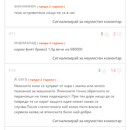
анонимен
( преди 2 години )
тези островитяни нещо не са в час
Сигнализирай за неуместен коментар
#11
5
2
мармалад
( преди 2 години )
карам фият браво2 1,9д вече на 680000
Сигнализирай за неуместен коментар
#10
3
14
А сега
( преди 2 години )
Немските коли се купуват от хора с малко или много
познания за машините. Японските точно обратното от
параноици на тема надеждност. При тях дори нещо да се
повреди те си карат защото идея нямат какво се
случва.После статистиката кой колко пъти влиза в
сервиза казва,че японските били най-добри.
Сигнализирай за неуместен коментар