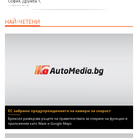
дава под наем, Двустаен апартамент, 70
НАЙ-ЧЕТЕНИ
m2 София, Манастирски Ливади, 800 EUR
ЕС забрани предупрежденията за камери за скорост
Брюксел развързва ръцете на правителствата за спиране на функции в
приложения като Waze и Google Maps