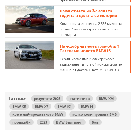
BMW отчете най-силната
година в цялата си история
Компанията е продала 2.555 милиона
автомобила, електрическите с най-
голям ръст
Най-добрият електромобил?
Тестваме новото BMW i5
Серия 5 вече има и електрическо
задвижване - и то е с 1 конска сила по-
мощно от досегашното М5 (ВИДЕО)
Тагове:
резултати 2023
статистика
BMW XM
BMW X5
BMW X7
BMW iX1
BMW i4
кое е най-продаваното BMW
колко коли продава БМВ
продажби
2023
BMW България
бмв