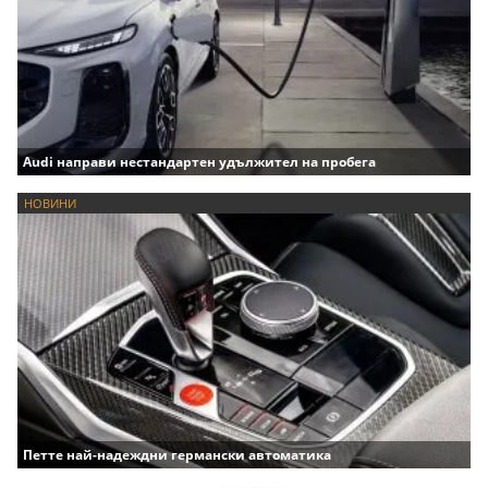
Audi направи нестандартен удължител на пробега
НОВИНИ
Петте най-надеждни германски автоматика