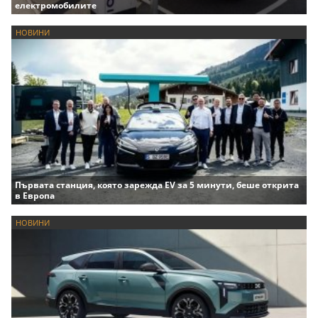
електромобилите
НОВИНИ
Първата станция, която зарежда EV за 5 минути, беше открита
в Европа
НОВИНИ