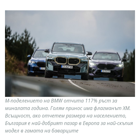
М-поделението на BMW отчита 117% ръст за
миналата година. Голям принос има флагманът ХМ.
Всъщност, ако отчетем размера на населението,
България е най-добрият пазар в Европа за най-скъпия
модел в гамата на баварците