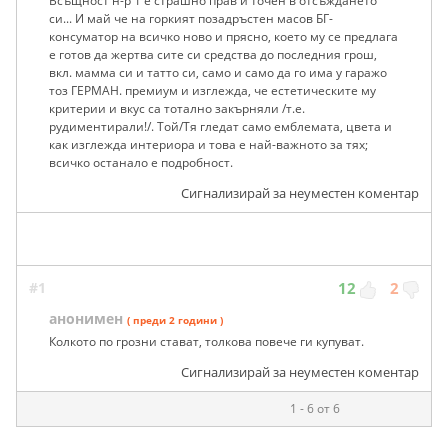
Всъщност н-р 1 е страшно прав и точен в отсъждането
си... И май че на горкият позадръстен масов БГ-
консуматор на всичко ново и прясно, което му се предлага
е готов да жертва сите си средства до последния грош,
вкл. мамма си и татто си, само и само да го има у гаражо
тоз ГЕРМАН. премиум и изглежда, че естетическите му
критерии и вкус са тотално закърняли /т.е.
рудиментирали!/. Той/Тя гледат само емблемата, цвета и
как изглежда интериора и това е най-важното за тях;
всичко останало е подробност.
Сигнализирай за неуместен коментар
#1
12
2
анонимен
( преди 2 години )
Колкото по грозни стават, толкова повече ги купуват.
Сигнализирай за неуместен коментар
1 - 6 от 6