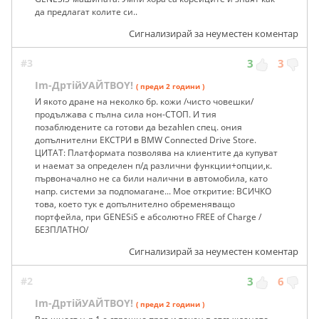
да предлагат колите си..
Сигнализирай за неуместен коментар
#3
3
3
Im-ДртiйУАЙТBOY!
( преди 2 години )
И якото дране на неколко бр. кожи /чисто човешки/
продължава с пълна сила нон-СТОП. И тия
позаблюдените са готови да bezahlen спец. ония
допълнителни ЕКСТРИ в BMW Connected Drive Store.
ЦИТАТ: Платформата позволява на клиентите да купуват
и наемат за определен п/д различни функции+опции,к.
първоначално не са били налични в автомобила, като
напр. системи за подпомагане... Мое откритие: ВСИЧКО
това, което тук е допълнително обременяващо
портфейла, при GENESiS е абсолютно FREE of Charge /
БЕЗПЛАТНО/
Сигнализирай за неуместен коментар
#2
3
6
Im-ДртiйУАЙТBOY!
( преди 2 години )