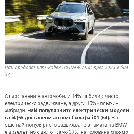
Най-продаваният модел на BMW у нас през 2023 е бил
X7
От доставените автомобили 14% са били с чисто
електрическо задвижване, а други 15% - плъг-ин
хибриди.
Най-популярните електрически модели
са i4 (65 доставени автомобила) и iX1 (64).
Все
още най-популярното задвижване в гамата на BMW
е дизелът, но с дял от само 37%, наполовина спрямо