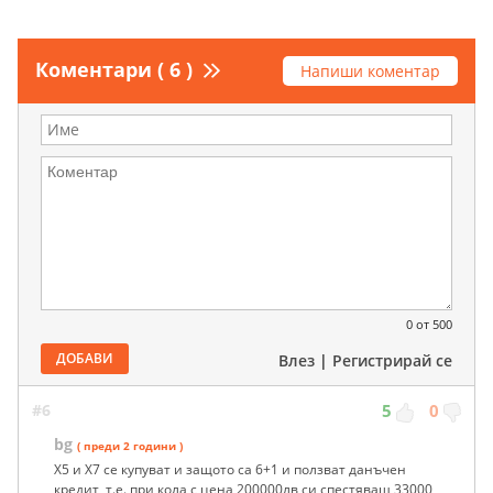
Коментари ( 6 )
Напиши коментар
0
от 500
ДОБАВИ
Влез
|
Регистрирай се
#6
5
0
bg
( преди 2 години )
X5 и Х7 се купуват и защото са 6+1 и ползват данъчен
кредит, т.е. при кола с цена 200000лв си спестяваш 33000