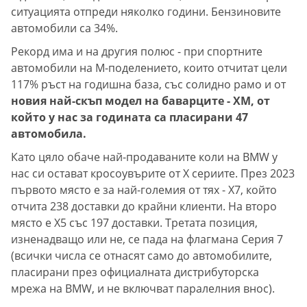
ситуацията отпреди няколко години. Бензиновите
автомобили са 34%.
Рекорд има и на другия полюс - при спортните
автомобили на М-поделението, които отчитат цели
117% ръст на годишна база, със солидно рамо и от
новия най-скъп модел на баварците - XM, от
който у нас за годината са пласирани 47
автомобила.
Като цяло обаче най-продаваните коли на BMW у
нас си остават кросоувърите от Х сериите. През 2023
първото място е за най-големия от тях - Х7, който
отчита 238 доставки до крайни клиенти. На второ
място е Х5 със 197 доставки. Третата позиция,
изненадващо или не, се пада на флагмана Серия 7
(всички числа се отнасят само до автомобилите,
пласирани през официалната дистрибуторска
мрежа на BMW, и не включват паралелния внос).