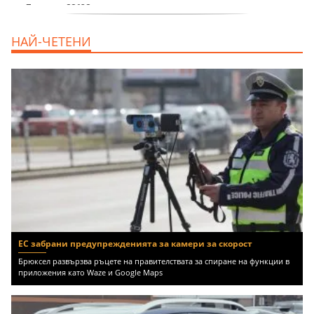
продава, Едностаен апартамент, 39 m2
НАЙ-ЧЕТЕНИ
Бургас област, к.к.Слънчев Бряг, 65500
EUR
ЕС забрани предупрежденията за камери за скорост
Брюксел развързва ръцете на правителствата за спиране на функции в
приложения като Waze и Google Maps