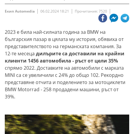
Екип Automedia
06.02.2024 18:21
Прочитания: 7520
2023 e била най-силната година за BMW на
българския пазар в цялата му история, обявиха от
представителството на германската компания. За
12-те месеца
дилърите са доставили на крайни
клиенти 1456 автомобила - ръст от цели 35%
спрямо 2022. Доставките на автомобили с марката
MINI са се увеличили с 24% до общо 102. Рекордно
представяне отчита и поделението за мотоциклети
BMW Motorrad - 258 продадени машини, ръст от
39%.