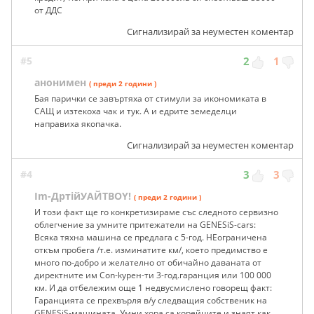
от ДДС
Сигнализирай за неуместен коментар
#5
2
1
анонимен
( преди 2 години )
Бая парички се завъртяха от стимули за икономиката в
САЩ и изтекоха чак и тук. А и едрите земеделци
направиха якопачка.
Сигнализирай за неуместен коментар
#4
3
3
Im-ДртiйУАЙТBOY!
( преди 2 години )
И този факт ще го конкретизираме със следното сервизно
облегчение за умните притежатели на GENESiS-cars:
Всяка тяхна машина се предлага с 5-год. НЕограничена
откъм пробега /т.е. изминатите км/, което предимство е
много по-добро и желателно от обичайно даваната от
директните им Con-kypен-ти 3-год.гаранция или 100 000
км. И да отбележим още 1 недвусмислено говорещ факт:
Гаранцията се прехвърля в/у следващия собственик на
GENESiS-машината. Умни хора са корейците и знаят как