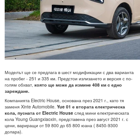
Моделът ще се предлага в шест модификации с два варианта
на пробег - 251 и 335 км. Предстои излизането и версия с по-
голям обхват,
която ще може да измине 408 км с едно
зареждане.
Компанията Electric House, основана през 2021 г., като тя
заменя Xinte Automobile.
Yue 01 е втората електрическа
кола, пусната от Electric House
след мини електрическата
кола Young Guangxiaoxin, представена през август 2021 г. с
цени, вариращи от 59 800 до 65 800 юана ( 8450-9300
долара).