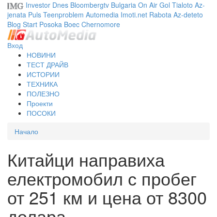
Investor
Dnes
Bloombergtv
Bulgaria On Air
Gol
Tialoto
Az-
jenata
Puls
Teenproblem
Automedia
Imoti.net
Rabota
Az-deteto
Blog
Start
Posoka
Boec
Chernomore
Вход
НОВИНИ
ТЕСТ ДРАЙВ
ИСТОРИИ
ТЕХНИКА
ПОЛЕЗНО
Проекти
ПОСОКИ
Начало
Китайци направиха
електромобил с пробег
от 251 км и цена от 8300
долара