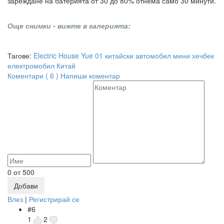
зареждане на батерията от 30 до 80% отнема само 30 минути.
Още снимки - вижте в галерията:
Тагове:
Electric House
Yue 01
китайски автомобил
мини хечбек
електромобил
Китай
Коментари ( 6 )
Напиши коментар
0
от 500
Добави
Влез
|
Регистрирай се
#6
1
2