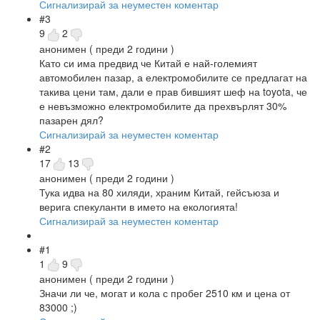
Сигнализирай за неуместен коментар
#3
9
2
анонимен
( преди 2 години )
Като си има предвид че Китай е най-големият
автомобилен пазар, а електромобилите се предлагат на
такива цени там, дали е прав бившият шеф на toyota, че
е невъзможно електромобилите да прехвърлят 30%
пазарен дял?
Сигнализирай за неуместен коментар
#2
17
13
анонимен
( преди 2 години )
Тука идва на 80 хиляди, храним Китай, гейсъюза и
верига спекуланти в името на екологията!
Сигнализирай за неуместен коментар
#1
1
9
анонимен
( преди 2 години )
Значи ли че, могат и кола с пробег 2510 км и цена от
83000 ;)