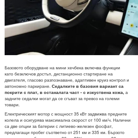
Базовото оборудване на мини хечбека включва функции
като безключов достъп, дистанционно стартиране на
двигателя, гласово разпознаване, адаптивен круиз контрол и
автономно паркиране.
Седалките в базовия вариант са
покрити с плат, в останалата част - с изкуствена кожа,
а
задните седалки могат да се сгъват за превоз на големи
товари.
Електрическият мотор с мощност 35 кВт задвижва предните
колела и осигурява максимална скорост от 100 км/ч. Налични
са две опции за батерии с литиево-железен фосфат,
предлагащи пробег съответно от 251 км и 335 км. Бързото