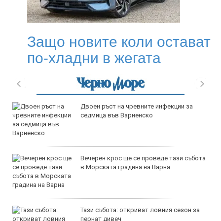
Защо новите коли остават
по-хладни в жегата
Двоен ръст на чревните инфекции за
седмица във Варненско
Вечерен крос ще се проведе тази събота
в Морската градина на Варна
Тази събота: откриват ловния сезон за
пернат дивеч