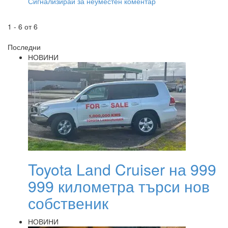
Сигнализирай за неуместен коментар
1 - 6 от 6
Последни
НОВИНИ
Toyota Land Cruiser на 999
999 километра търси нов
собственик
НОВИНИ