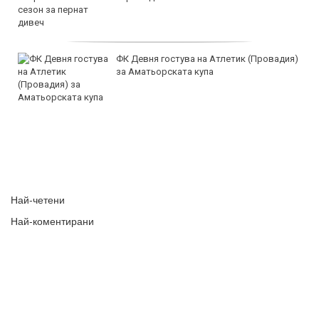
ФК Девня гостува на Атлетик (Провадия)
за Аматьорската купа
Най-четени
Най-коментирани
Следвай ни в:
Investor.BG AD © 2001-2026 Automedia.bg All rights reserved.