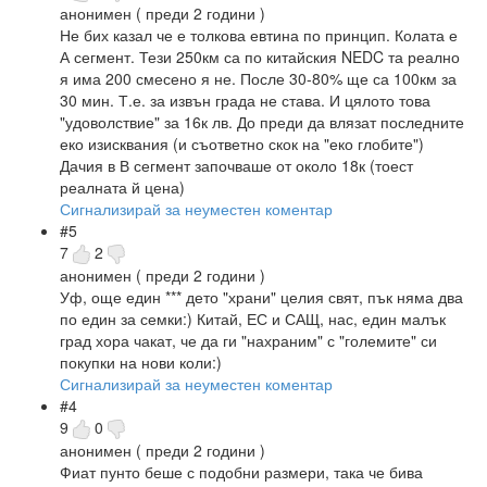
анонимен
( преди 2 години )
Не бих казал че е толкова евтина по принцип. Колата е
А сегмент. Тези 250км са по китайския NEDC та реално
я има 200 смесено я не. После 30-80% ще са 100км за
30 мин. Т.е. за извън града не става. И цялото това
"удоволствие" за 16к лв. До преди да влязат последните
еко изисквания (и съответно скок на "еко глобите")
Дачия в В сегмент започваше от около 18к (тоест
реалната й цена)
Сигнализирай за неуместен коментар
#5
7
2
анонимен
( преди 2 години )
Уф, още един *** дето "храни" целия свят, пък няма два
по един за семки:) Китай, ЕС и САЩ, нас, един малък
град хора чакат, че да ги "нахраним" с "големите" си
покупки на нови коли:)
Сигнализирай за неуместен коментар
#4
9
0
анонимен
( преди 2 години )
Фиат пунто беше с подобни размери, така че бива