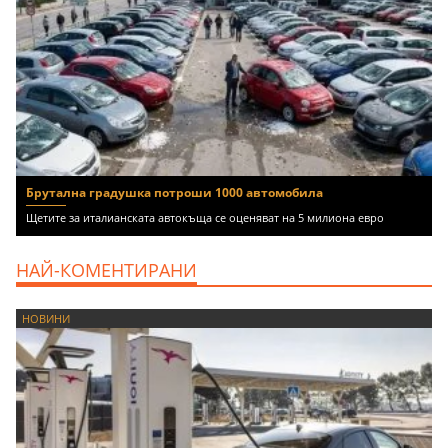
Брутална градушка потроши 1000 автомобила
Щетите за италианската автокъща се оценяват на 5 милиона евро
НАЙ-КОМЕНТИРАНИ
НОВИНИ