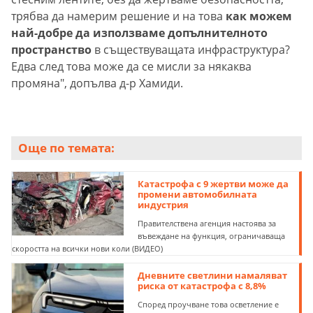
трябва да намерим решение и на това
как можем
най-добре да използваме допълнителното
пространство
в съществуващата инфраструктура?
Едва след това може да се мисли за някаква
промяна", допълва д-р Хамиди.
Още по темата:
Катастрофа с 9 жертви може да
промени автомобилната
индустрия
Правителствена агенция настоява за
въвеждане на функция, ограничаваща
скоростта на всички нови коли (ВИДЕО)
Дневните светлини намаляват
риска от катастрофа с 8,8%
Според проучване това осветление е