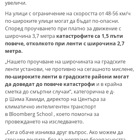
увеличи.
На улици с ограничение на скоростта от 48-56 км/ч
по-широките улици могат да бъдат по-опасни.
Според проучването при платно за движение с
широчина 3,7 метра
катастрофите са 1,5 пъти
повече, отколкото при ленти с широчина 2,7
метра.
„Нашето проучване на широчината на градските
ленти установи, че противно на сегашното мислене,
по-широките ленти в градските райони могат
да доведат до повече катастрофи
и в крайна
сметка до смъртни случаи“, категорична е д-
р Шима Хамиди, директор на Центъра за
климатично интелигентен транспорт
в Bloomberg School , което помогна за
провеждането на изследването.
„Сега обаче изниква друг въпрос. Ако можем да
стесним лентите, без да жертваме безопасността,