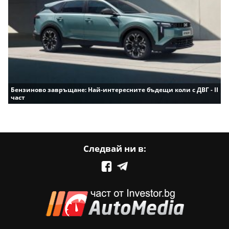
Бензиново завръщане: Най-интересните бъдещи коли с ДВГ - II
част
Следвай ни в: