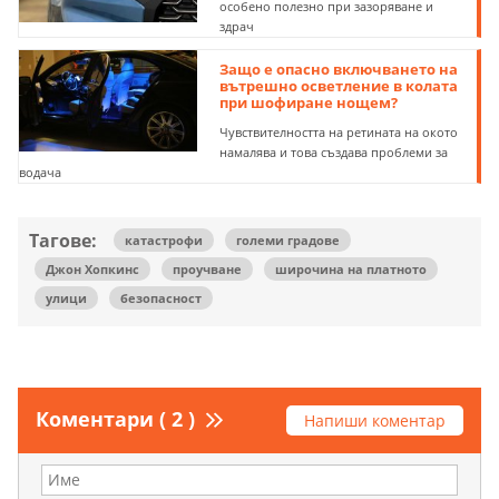
особено полезно при зазоряване и
здрач
Защо е опасно включването на
вътрешно осветление в колата
при шофиране нощем?
Чувствителността на ретината на окото
намалява и това създава проблеми за
водача
Тагове:
катастрофи
големи градове
Джон Хопкинс
проучване
широчина на платното
улици
безопасност
Коментари ( 2 )
Напиши коментар