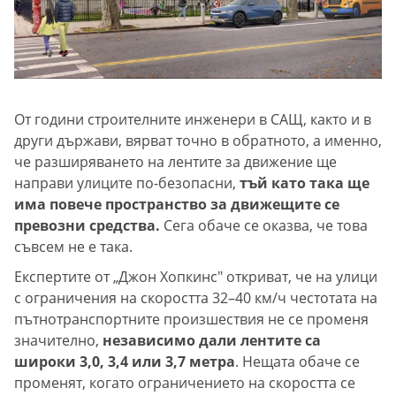
От години строителните инженери в САЩ, както и в
други държави, вярват точно в обратното, а именно,
че разширяването на лентите за движение ще
направи улиците по-безопасни,
тъй като така ще
има повече пространство за движещите се
превозни средства.
Сега обаче се оказва, че това
съвсем не е така.
Експертите от „Джон Хопкинс" откриват, че на улици
с ограничения на скоростта 32–40 км/ч честотата на
пътнотранспортните произшествия не се променя
значително,
независимо дали лентите са
широки 3,0, 3,4 или 3,7 метра
. Нещата обаче се
променят, когато ограничението на скоростта се