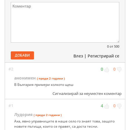
0
от 500
ДОБАВИ
Влез
|
Регистрирай се
#2
0
0
анонимен
( преди 2 години )
В България примери колкото щеш
Сигнализирай за неуместен коментар
#1
4
0
Лудория
( преди 2 години )
Аха, явно управниците в наше село го знаят това, защото
новите пътища, които се правят, са доста тесни.