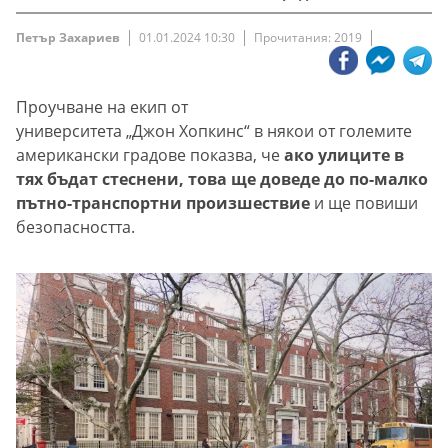
Петър Захариев
01.01.2024 10:30
Прочитания: 2019
Проучване на екип от
университета „Джон Хопкинс“ в някои от големите
американски градове показва, че
ако улиците в
тях бъдат стеснени, това ще доведе до по-малко
пътно-транспортни произшествие
и ще повиши
безопасността.