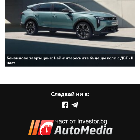
Бензиново завръщане: Най-интересните бъдещи коли с ДВГ - II
част
Следвай ни в: