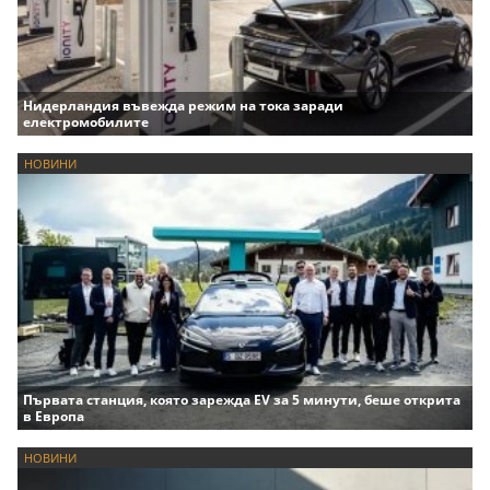
Нидерландия въвежда режим на тока заради
електромобилите
НОВИНИ
Първата станция, която зарежда EV за 5 минути, беше открита
в Европа
НОВИНИ