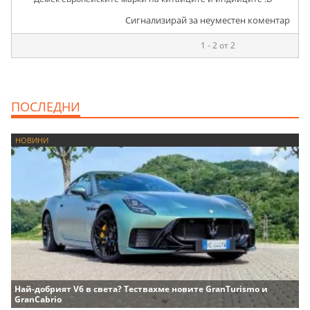
Сигнализирай за неуместен коментар
1 - 2 от 2
ПОСЛЕДНИ
НОВИНИ
Най-добрият V6 в света? Тествахме новите GranTurismo и
GranCabrio