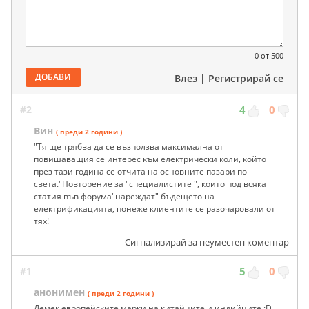
0
от 500
ДОБАВИ
Влез
|
Регистрирай се
#2
4
0
Вин
( преди 2 години )
"Тя ще трябва да се възползва максимална от
повишаващия се интерес към електрически коли, който
през тази година се отчита на основните пазари по
света."Повторение за "специалистите ", които под всяка
статия във форума"нареждат" бъдещето на
електрификацията, понеже клиентите се разочаровали от
тях!
Сигнализирай за неуместен коментар
#1
5
0
анонимен
( преди 2 години )
Демек европейските марки на китайците и индийците :D