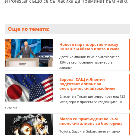
и Polestar също се съгласиха да преминат към него.
Още по темата:
Новото партньорство между
Renault и Nissan влезе в сила
Двете компании вече притежават по
15% от своя основен партньор в
алианса
Европа, САЩ и Япония
подготвят алианс за
електрически автомобили
Властите в Токио ще инвестират над 125
млрд евро в проекта за следващите 10
години
Mazda се присъединява към
японския алианс за биогорива
Toyota, Suzuki и Subaru вече активно