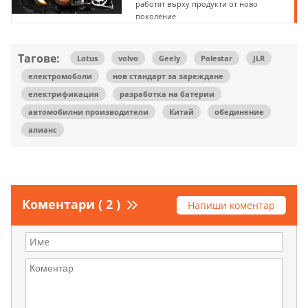
работят върху продукти от ново
поколение
Тагове:
Lotus
volvo
Geely
Polestar
JLR
електромоболи
нов стандарт за зареждане
електрификация
разработка на батерии
автомобилни производители
Китай
обединение
алианс
Коментари ( 2 )
Напиши коментар