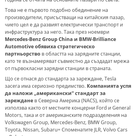
Това не е първото подобно обединение на
производители, присъстващи на китайския пазар,
чието цел е да развият електрически транспорт и
инфраструктура за него. Така през ноември
Mercedes-Benz Group China и BMW-Brilliance
Automotive обявиха стратегическо
партньорство
в областта на зарядните станции,
като те възнамеряват съвместно да създадат мрежа
от първокласни зарядни станции в страната.
Що се отнася до стандарта за зареждане, Tesla
засега има сериозно предимство.
Компанията успя
да наложи „американски“ стандарт за
зареждане
в Северна Америка (NACS), който се
използва както от местните концерни Ford и General
Motors, така и от американските подразделения на
Volkswagen Group, Mercedes-Benz, BMW Group,
Toyota, Nissan, Subaru= Споменатите JLR, Volvo Cars