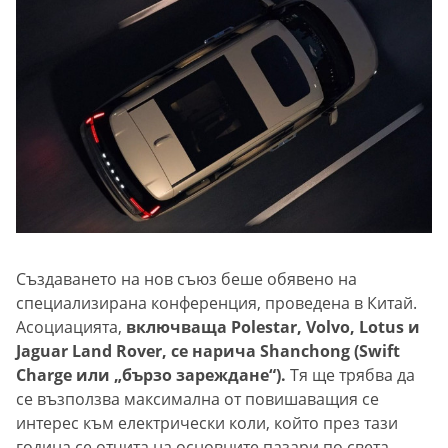
Създаването на нов съюз беше обявено на
специализирана конференция, проведена в Китай.
Асоциацията,
включваща Polestar, Volvo, Lotus и
Jaguar Land Rover, се нарича Shanchong (Swift
Charge или „бързо зареждане“).
Тя ще трябва да
се възползва максимална от повишаващия се
интерес към електрически коли, който през тази
година се отчита на основните пазари по света.