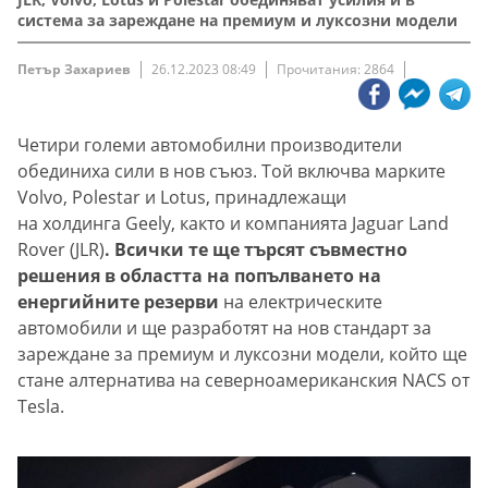
система за зареждане на премиум и луксозни модели
Петър Захариев
26.12.2023 08:49
Прочитания: 2864
Четири големи автомобилни производители
обединиха сили в нов съюз. Той включва марките
Volvo, Polestar и Lotus, принадлежащи
на холдинга Geely, както и компанията Jaguar Land
Rover (JLR)
. Всички те ще търсят съвместно
решения в областта на попълването на
енергийните резерви
на електрическите
автомобили и ще разработят на нов стандарт за
зареждане за премиум и луксозни модели, който ще
стане алтернатива на северноамериканския NACS от
Tesla.