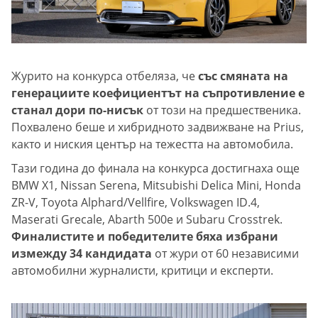
Журито на конкурса отбеляза, че
със смяната на
генерациите коефициентът на съпротивление е
станал дори по-нисък
от този на предшественика.
Похвалено беше и хибридното задвижване на Prius,
както и ниския център на тежестта на автомобила.
Тази година до финала на конкурса достигнаха още
BMW X1, Nissan Serena, Mitsubishi Delica Mini, Honda
ZR-V, Toyota Alphard/Vellfire, Volkswagen ID.4,
Maserati Grecale, Abarth 500e и Subaru Crosstrek.
Финалистите и победителите бяха избрани
измежду 34 кандидата
от жури от 60 независими
автомобилни журналисти, критици и експерти.