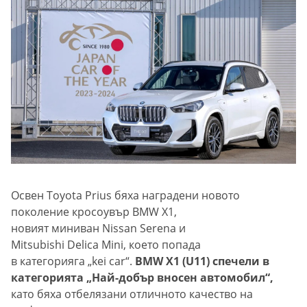
Освен Toyota Prius бяха наградени новото
поколение кросоувър BMW X1,
новият миниван Nissan Serena и
Mitsubishi Delica Mini, което попада
в категорияга „kei car“.
BMW X1 (U11) спечели в
категорията „Най-добър вносен автомобил“,
като бяха отбелязани отличното качество на