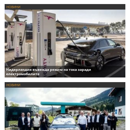
НОВИНИ
Нидерландия въвежда режим на тока заради
електромобилите
НОВИНИ