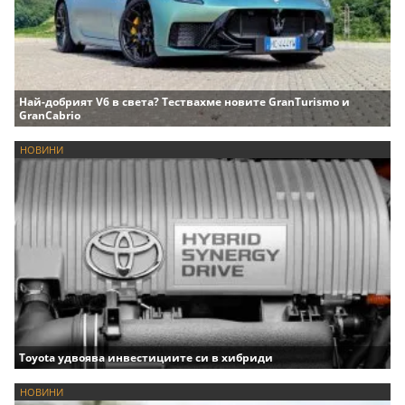
Най-добрият V6 в света? Тествахме новите GranTurismo и
GranCabrio
НОВИНИ
Toyota удвоява инвестициите си в хибриди
НОВИНИ