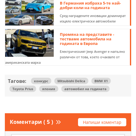
В Германия избраха 5-те най-
добри коли на годината
Сред наградените иновации доминират
изцяло електрически автомобили
Промяна на представите -
тестваме автомобила на
годината в Европа
Електрическият Jeep Avenger е напълно
различен от това, което очаквате от
американската марка
Тагове:
конкурс
Mitsubishi Delica
BMW X1
Toyota Prius
япония
автомобил на годината
Коментари ( 5 )
Напиши коментар