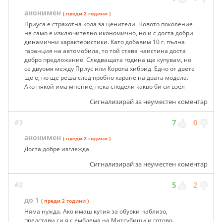
анонимен
( преди 2 години )
Приуса е страхотна кола за ценители. Новото поколение
не само е изключително икономично, но и с доста добри
динамични характеристики. Като добавим 10 г. пълна
гаранция на автомобила, то той става наистина доста
добро предложение. Следващата година ще купувам, но
се двуомя между Приус или Корола хибрид. Едно от двете
ще е, но ще реша след пробно каране на двата модела.
Ако някой има мнение, нека сподели какво би си взел
Сигнализирай за неуместен коментар
#3
7
0
анонимен
( преди 2 години )
Доста добре изглежда
Сигнализирай за неуместен коментар
#2
5
2
до 1
( преди 2 години )
Няма нужда. Ако имаш кутия за обувки наблизо,
представи си я с емблема на Митсубиши и готово.