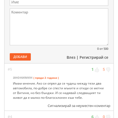
0
от 500
ДОБАВИ
Влез
|
Регистрирай се
#5
1
5
анонимен
( преди 2 години )
Имам мнение. Ако си опрял да се чудиш между тези два
автомобила, по-добре си спести мъките и отиди се метни
от Витиня, но без бънджи. И се надявай следващият ти
живот да е малко по-благосклонен към тебе.
Сигнализирай за неуместен коментар
#4
6
0