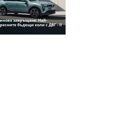
иново завръщане: Най-
ресните бъдещи коли с ДВГ - II