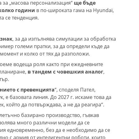
а за „масова персонализация“
ще бъде
колко години
в по-широката гама на Hyundai,
та се тенденция.
знак
, за да изпълнява симулации за обработка
ример големи пратки, за да определи къде да
 момент и колко от тях да разположи.
 поеме водеща роля както при ежедневните
 планиране,
в тандем с човешкия аналог
,
тър.
нието с превенцията
“, споделя Пател,
к, е базовата линия. До 2027 г. искаме това да
, който да потвърждава, а не да реагира“.
летъчно базирано производство, гъвкав
волява много различни модели да се
ия едновременно, без да е необходимо да се
дно с армия от интелигентни роботи, които