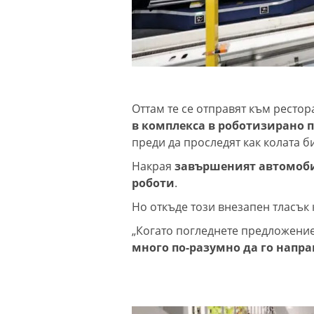
Оттам те се отправят към рестора
в комплекса в роботизирано 
преди да проследят как колата б
Накрая
завършеният автомоби
роботи
.
Но откъде този внезапен тласък
„Когато погледнете предложение
много по-разумно да го напра