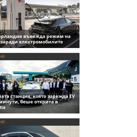
ерландия въвежда режим на
 заради електромобилите
НИ
ата станция, която зарежда EV
 минути, беше открита в
па
НИ