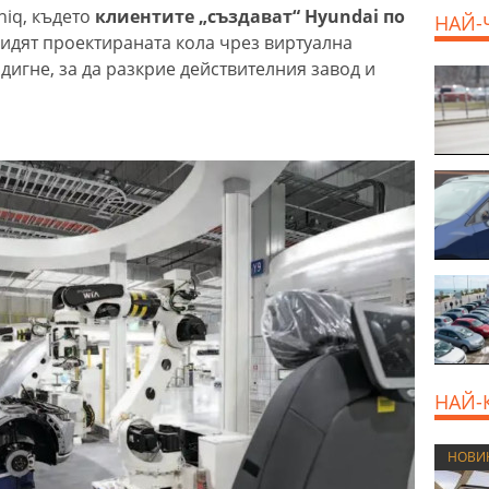
niq, където
клиентите „създават“ Hyundai по
НАЙ-
 видят проектираната кола чрез виртуална
здигне, за да разкрие действителния завод и
НАЙ-
НОВИ