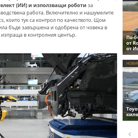
телект (ИИ) и използващи роботи
за
водствена работа. Включително и нашумелите
s, които тук са контрол по качеството. Щом
ила бъде завършена и одобрена от човека в
я изпраща в контролния център.
По-б
от R
от И
НОВИ
Toyo
кило