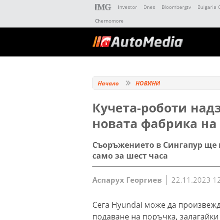
Investor
Dnes
Bloombergtv
Bulgaria 
Chernomore
Начало
НОВИНИ
Кучета-роботи над
новата фабрика на
Съоръжението в Сингапур ще
само за шест часа
Аспарух Георгиев
22.11.2023 1
Сега Hyundai може да произвежд
подаване на поръчка, залагайки