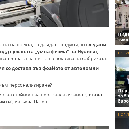
Нид
тока
нта на обекта, за да ядат продукти,
отгледани
поддържаната „умна ферма“ на Hyundai
,
НОВИ
ива тествана на писта на покрива на фабриката.
л се доставя във фоайето от автономни
 към персонализиране?
Първ
то за стойност на персонализирането,
става
за 5
Евро
вите
“, изтъква Пател.
НОВИ