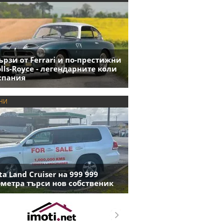
ързи от Ferrari и по-престижни
olls-Royce - легендарните коли
спания
НИ
ta Land Cruiser на 999 999
метра търси нов собственик