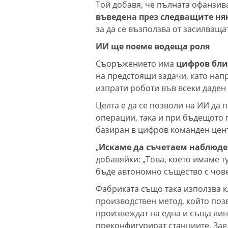
Той добавя, че пълната офанзив
въведена през следващите ня
за да се възползва от засилваща
ИИ ще поеме водеща роля
Съоръжението има
цифров бли
на предстоящи задачи, като нап
изпрати роботи във всеки даден
Целта е да се позволи на ИИ да
операции, така и при бъдещото
базиран в цифров команден цен
„
Искаме да съчетаем наблюде
добавяйки: „Това, което имаме ту
бъде автономно същество с човек
Фабриката също така използва к
производствен метод, който поз
произвеждат на една и съща лин
преконфигурират станциите. Зае