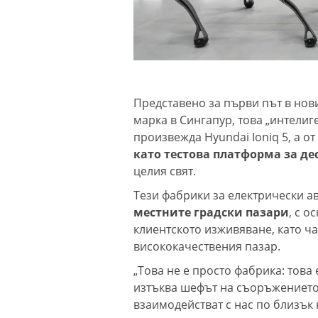
Представено за първи път в нов
марка в Сингапур, това „интели
произвежда Hyundai Ioniq 5, а от 
като тестова платформа за де
целия свят.
Тези фабрики за електрически а
местните градски пазари
, с 
клиентското изживяване, като ча
висококачествения пазар.
„Това не е просто фабрика: това
изтъква шефът на съоръжението 
взаимодействат с нас по близък 