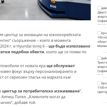
Варненката Тея
Николова: Ще покажа
най-доброто на
европейското по
плуване в Париж
Пьотр Нестеров е на
ия център за иновации на южнокорейската
полуфинал на турнира в
гентно“ съоръжение – което в момента
Пловдив
2024 г. и Hyundai Ioniq 6 –
ще бъде използвано
сетки подобни обекти
, които ще се появи по
От ПСС излязоха с
няколко препоръки към
втомобили от новата ера
ще обслужват
туристите в планината
основен фокус върху персонализирането и
ст от сериозен тласък на марката към
Оранжев код за опасни
жеги в 21 области днес
 е
център за потребителско изживяване
“,
Алпеш Пател. „Клиентите могат да
начин“, добавя той.