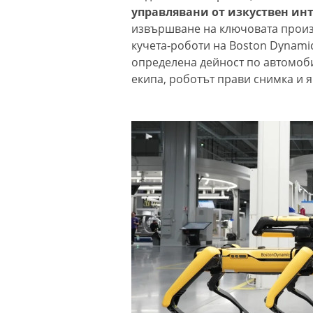
управлявани от изкуствен ин
извършване на ключовата произ
кучета-роботи на Boston Dynamic
определена дейност по автомоб
екипа, роботът прави снимка и 