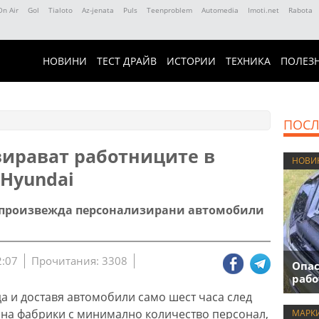
On Air
Gol
Tialoto
Az-jenata
Puls
Teenproblem
Automedia
Imoti.net
Rabota
НОВИНИ
ТЕСТ ДРАЙВ
ИСТОРИИ
ТЕХНИКА
ПОЛЕЗ
ПОСЛ
зирават работниците в
НОВИ
 Hyundai
 произвежда персонализирани автомобили
2:07
Прочитания: 3308
Опас
рабо
а и доставя автомобили само шест часа след
 на фабрики с минимално количество персонал,
МАРК