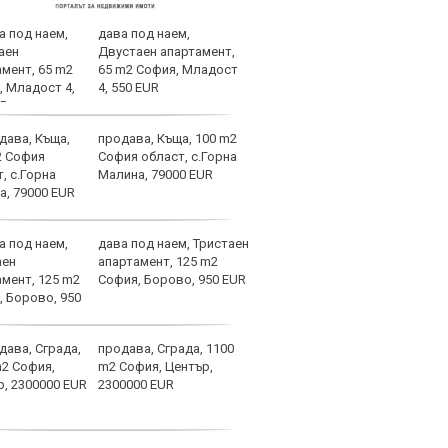
дава под наем,
Асен
Двустаен апартамент,
левс
65 m2 София, Младост
4, 550 EUR
продава, Къща, 100 m2
Лаза
София област, с.Горна
тран
Малина, 79000 EUR
дава под наем, Тристаен
Само
апартамент, 125 m2
оста
София, Борово, 950 EUR
Янев
продава, Сграда, 1100
Вкар
m2 София, Център,
Шамп
2300000 EUR
спир