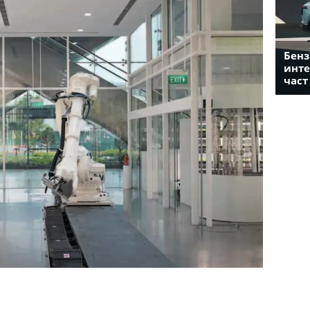
Бенз
инте
част