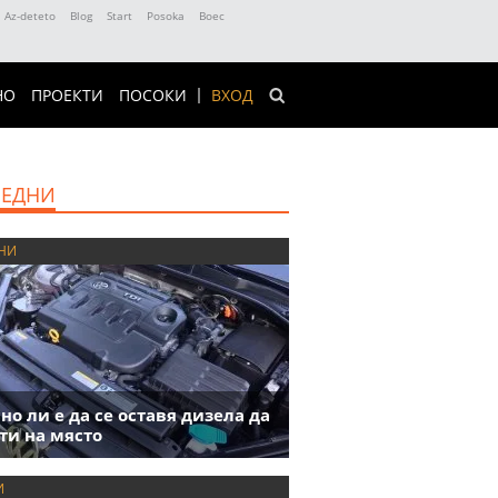
Az-deteto
Blog
Start
Posoka
Boec
НО
ПРОЕКТИ
ПОСОКИ
ВХОД
ЕДНИ
НИ
но ли е да се оставя дизела да
ти на място
И