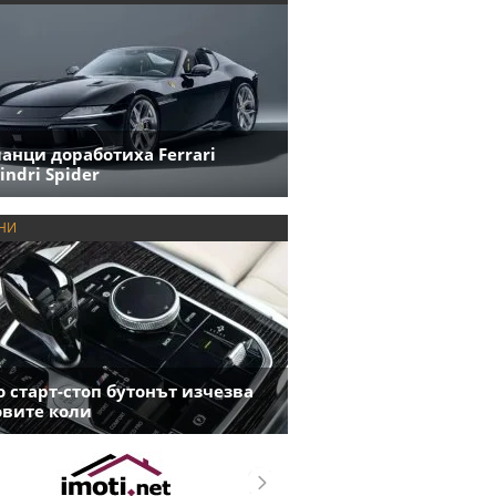
анци доработиха Ferrari
indri Spider
НИ
 старт-стоп бутонът изчезва
овите коли