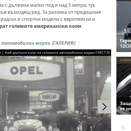
 с дължина малко под и над 5 метра, тук
ъв възходящ ред. За разлика от предишния
градски и спортни модели с европейски и
рат големите американски коли
.
Герм
 автомобилни марки (ГАЛЕРИЯ):
12Cil
25 | Най-дългите коли на големите автомобилни марки (ЧАСТ II)
НОВИ
Защо
от н