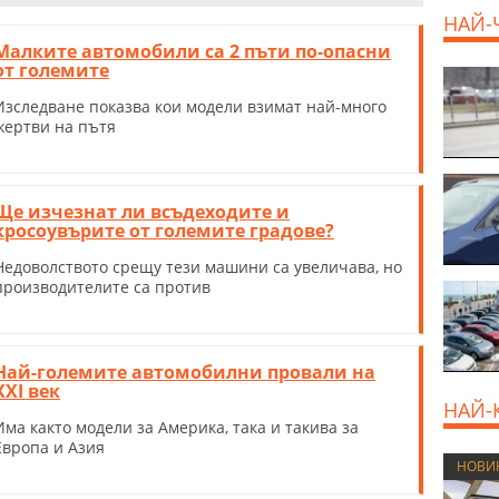
НАЙ-
Малките автомобили са 2 пъти по-опасни
от големите
Изследване показва кои модели взимат най-много
жертви на пътя
Ще изчезнат ли всъдеходите и
кросоувърите от големите градове?
Недоволството срещу тези машини са увеличава, но
производителите са против
Най-големите автомобилни провали на
XXI век
НАЙ-
Има както модели за Америка, така и такива за
Европа и Азия
НОВИ