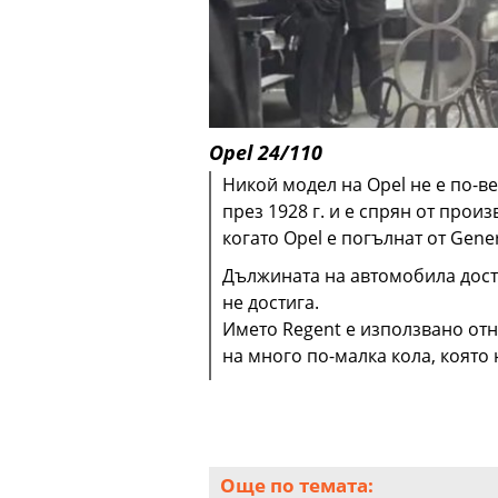
Opel 24/110
Никой модел на Opel не е по-ве
през 1928 г. и е спрян от прои
когато Opel е погълнат от Gener
Дължината на автомобила дости
не достига.
Името Regent е използвано отн
на много по-малка кола, която 
Още по темата: