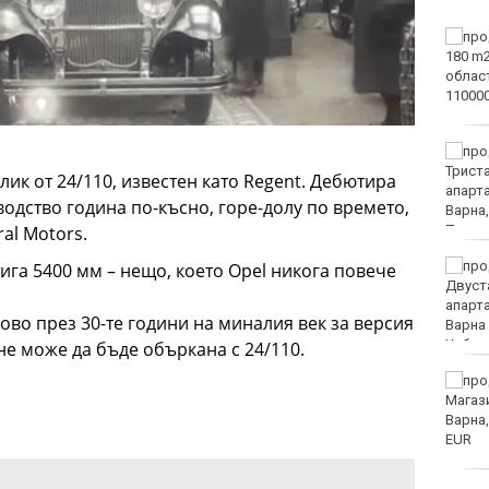
Започна юбилейният 50-
и международен бридж
фестивал „Варна“
Катастрофа, при която
пострадаха деца,
лик от 24/110, известен като Regent. Дебютира
затвори пътя София-
зводство година по-късно, горе-долу по времето,
Варна
al Motors.
Хороскоп за 7 август
га 5400 мм – нещо, което Opel никога повече
2026
ово през 30-те години на миналия век за версия
не може да бъде объркана с 24/110.
Спад на сделки с имоти
във Варна