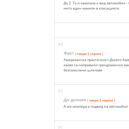
До 2. То и камиона е вид автомобил -
нито един камион в класацията.
#3
Факт
( преди 2 години )
Американска практичност.Докато Аме
какво са направили грандомански ма
безсмислени шлепове
#2
До долния
( преди 2 години )
А ми кемпера е подвид на автомобил
#1