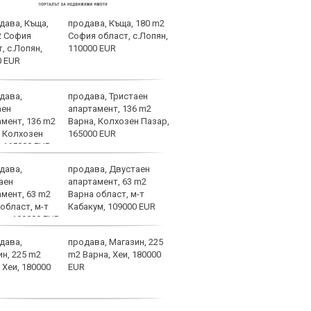
продава, Къща, 180 m2
Диди
София област, с.Лопян,
мног
110000 EUR
продава, Тристаен
Левс
апартамент, 136 m2
пред
Варна, Колхозен Пазар,
Тази
165000 EUR
изжи
продава, Двустаен
НА Ж
апартамент, 63 m2
Авив
Варна област, м-т
(СЪС
Кабакум, 109000 EUR
продава, Магазин, 225
Кошм
m2 Варна, Хеи, 180000
потв
EUR
врем
Бура