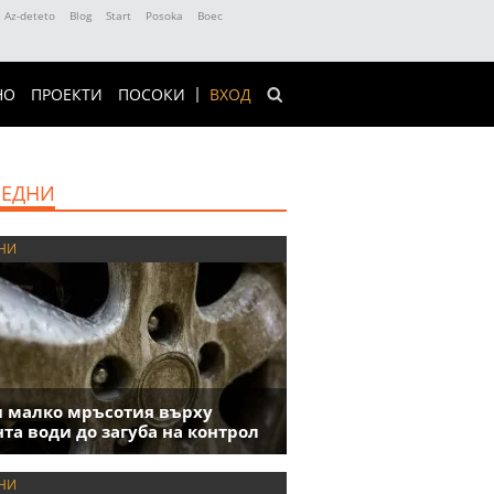
Az-deteto
Blog
Start
Posoka
Boec
НО
ПРОЕКТИ
ПОСОКИ
ВХОД
ЕДНИ
НИ
 малко мръсотия върху
та води до загуба на контрол
НИ