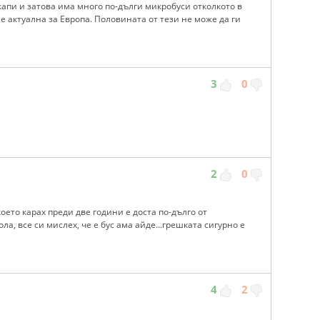
капи и затова има много по-дълги микробуси отколкото в
е актуална за Европа. Половината от тези не може да ги
3
0
2
0
оето карах преди две години е доста по-дълго от
ола, все си мислех, че е бус ама айде...грешката сигурно е
4
2