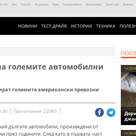
On Air
Gol
Tialoto
Az-jenata
Puls
Teenproblem
Automedia
Imoti.net
Rabota
НОВИНИ
ТЕСТ ДРАЙВ
ИСТОРИИ
ТЕХНИКА
ПОЛЕЗ
ПОСЛ
на големите автомобилни
НОВИ
нират големите американски превозни
9:30
Прочитания: 22065
Дори
джан
ай-дългите автомобили, произведени от
 през годините. След като в първата част
НОВИ