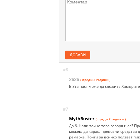
ДОБАВИ
#8
хаха
( преди 2 години )
В 3та част може да сложите Хамърит
#7
MythBuster
( преди 2 години )
До 6. Нали точно това говоря и аз? П
можеш да караш превозни средства до 
ремарке. Почти за всичко ползват пик