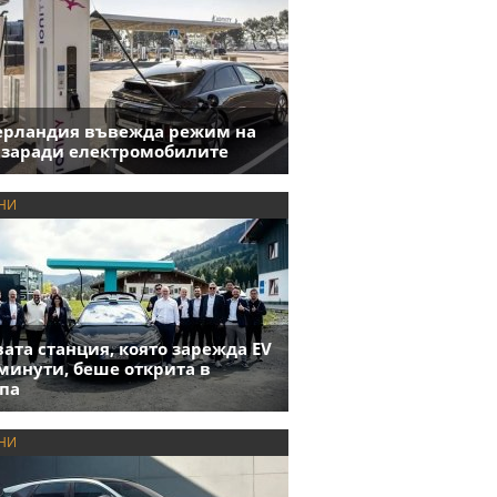
ерландия въвежда режим на
 заради електромобилите
НИ
ата станция, която зарежда EV
 минути, беше открита в
па
НИ