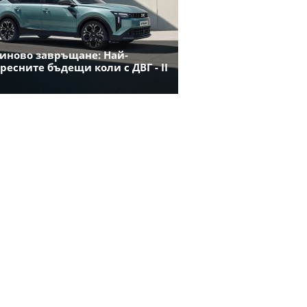
иново завръщане: Най-
ресните бъдещи коли с ДВГ - II