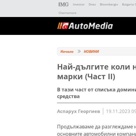
Investor
Dnes
Bloombergtv
Bulgaria 
Chernomore
Начало
НОВИНИ
Най-дългите коли 
марки (Част II)
В тази част от списъка доми
средства
Аспарух Георгиев
19.11.2023 0
Продължаваме да разглеждаме н
основните автомобилни компании