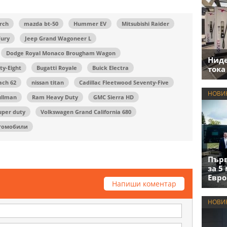
rch
mazda bt-50
Hummer EV
Mitsubishi Raider
Fury
Jeep Grand Wagoneer L
Dodge Royal Monaco Brougham Wagon
Нид
тока
ty-Eight
Bugatti Royale
Buick Electra
ch 62
nissan titan
Cadillac Fleetwood Seventy-Five
НОВИ
ullman
Ram Heavy Duty
GMC Sierra HD
super duty
Volkswagen Grand California 680
томобили
Първ
за 5
Евро
Напиши коментар
НОВИ