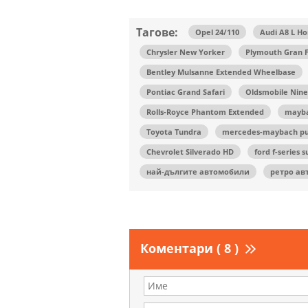
Тагове:
Opel 24/110
Audi A8 L Ho
Chrysler New Yorker
Plymouth Gran 
Bentley Mulsanne Extended Wheelbase
Pontiac Grand Safari
Oldsmobile Nine
Rolls-Royce Phantom Extended
mayba
Toyota Tundra
mercedes-maybach p
Chevrolet Silverado HD
ford f-series 
най-дългите автомобили
ретро ав
Коментари ( 8 )