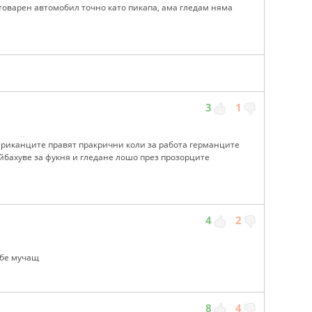
 товарен автомобил точно като пикапа, ама гледам няма
3
1
риканците правят пракрични коли за работа германците
йбахуве за фукня и гледане лошо през прозорците
4
2
 бе мучащ
8
4