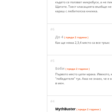
където се ползват микробуси, а не пи
Щатите. Тоест класацията въобще не 
караш с любителска книжка.
#6
До 4
( преди 2 години )
Как ще няма 2,3,4 място са все тръкс
#5
Боби
( преди 2 години )
Първото място цепи мрака. Ивекото, к
"победителя" тук. Ама не знаех, че е к
в мен.
#4
MythBuster
( преди 2 години )