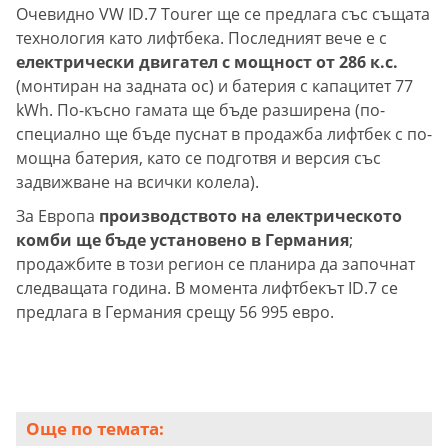
Очевидно VW ID.7 Tourer ще се предлага със същата
технология като лифтбека. Последният вече е с
електрически двигател с мощност от 286 к.с.
(монтиран на задната ос) и батерия с капацитет 77
kWh. По-късно гамата ще бъде разширена (по-
специално ще бъде пуснат в продажба лифтбек с по-
мощна батерия, като се подготвя и версия със
задвижване на всички колела).
За Европа
производството на електрическото
комби ще бъде установено в Германия
;
продажбите в този регион се планира да започнат
следващата година. В момента лифтбекът ID.7 се
предлага в Германия срещу 56 995 евро.
Още по темата: