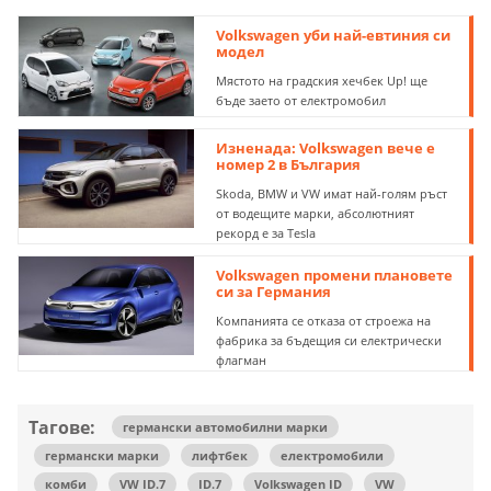
Volkswagen уби най-евтиния си
модел
Мястото на градския хечбек Up! ще
бъде заето от електромобил
Изненада: Volkswagen вече е
номер 2 в България
Skoda, BMW и VW имат най-голям ръст
от водещите марки, абсолютният
рекорд е за Tesla
Volkswagen промени плановете
си за Германия
Компанията се отказа от строежа на
фабрика за бъдещия си електрически
флагман
Тагове:
германски автомобилни марки
германски марки
лифтбек
електромобили
комби
VW ID.7
ID.7
Volkswagen ID
VW