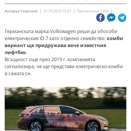
Аспарух Георгиев
31.10.2023 10:21
Прочитания: 1244
Германската марка Volkswagen реши да обособи
електрическия ID.7 като отделно семейство:
комби
вариант ще придружава вече известния
лифтбек
.
Всъщност още през 2019 г. компанията
сигнализира, че ще представи електрическо комби
в гамата си.