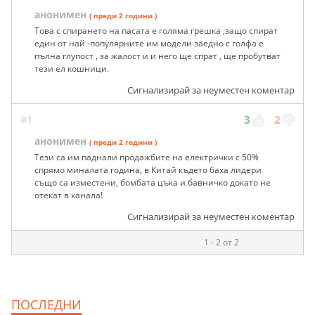
анонимен
( преди 2 години )
Това с спирането на пасата е голяма грешка ,защо спират
един от най -популярните им модели заедно с голфа е
пълна глупост , за жалост и и него ще спрат , ще пробутват
тези ел кошници.
Сигнализирай за неуместен коментар
#1
3
2
анонимен
( преди 2 години )
Тези са им паднали продажбите на електрички с 50%
спрямо миналата година, в Китай където баха лидери
също са изместени, бомбата цъка и бавничко докато не
отекат в канала!
Сигнализирай за неуместен коментар
1 - 2 от 2
ПОСЛЕДНИ