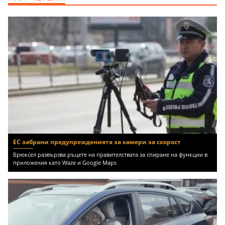
ЕС забрани предупрежденията за камери за скорост
Брюксел развързва ръцете на правителствата за спиране на функции в
приложения като Waze и Google Maps