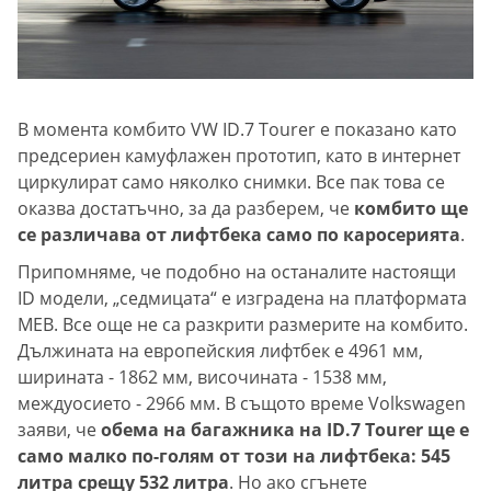
В момента комбито VW ID.7 Tourer е показано като
предсериен камуфлажен прототип, като в интернет
циркулират само няколко снимки. Все пак това се
оказва достатъчно, за да разберем, че
комбито ще
се различава от лифтбека само по каросерията
.
Припомняме, че подобно на останалите настоящи
ID модели, „седмицата“ е изградена на платформата
MEB. Все още не са разкрити размерите на комбито.
Дължината на европейския лифтбек е 4961 мм,
ширината - 1862 мм, височината - 1538 мм,
междуосието - 2966 мм. В същото време Volkswagen
заяви, че
обема на багажника на ID.7 Tourer ще е
само малко по-голям от този на лифтбека: 545
литра срещу 532 литра
. Но ако сгънете