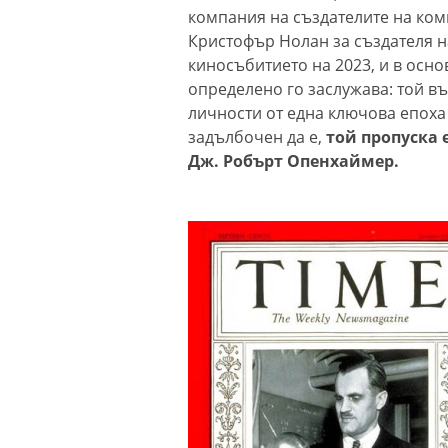
компания на създателите на коми
Кристофър Нолан за създателя н
киносъбитието на 2023, и в осно
определено го заслужава: той в
личности от една ключова епоха 
задълбочен да е,
той пропуска 
Дж. Робърт Опенхаймер.