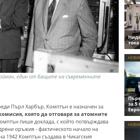
Нид
тока
НОВИ
Нойман, един от бащите на съвременните
Първ
за 5
реди Пърл Харбър, Комптън е назначен за
Евро
омисия, която да отговаря за атомните
Комптън пише доклада, с който потвърждава
НОВИ
дрени оръжия - фактическото начало на
 на 1942 Комптън създава в Чикагския