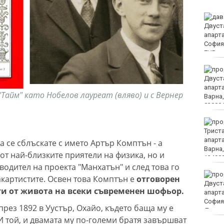
Времето във Варна на 9
август 2026
Черно море без трима
футболисти срещу
Лудогорец
айм" като Нобелов лауреат (вляво) и с Вернер
Честваме паметта на
свети апостол Матия
а се сблъскате с името Артър Комптън - а
от най-близките приятели на физика, но и
оводител на проекта "Манхатън" и след това го
Адм. Ефтимов: Няма
акартистите. Освен това Комптън е
отговорен
преднамерени действия
ти от живота на всеки съвременен шофьор.
срещу България
ез 1892 в Уустър, Охайо, където баща му е
И той, и двамата му по-големи братя завършват