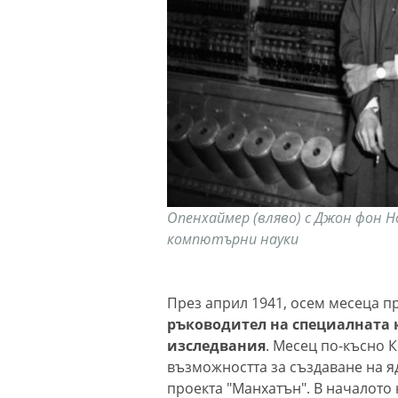
Опенхаймер (вляво) с Джон фон 
компютърни науки
През април 1941, осем месеца п
ръководител на специалната к
изследвания
. Месец по-късно 
възможността за създаване на я
проекта "Манхатън". В началото