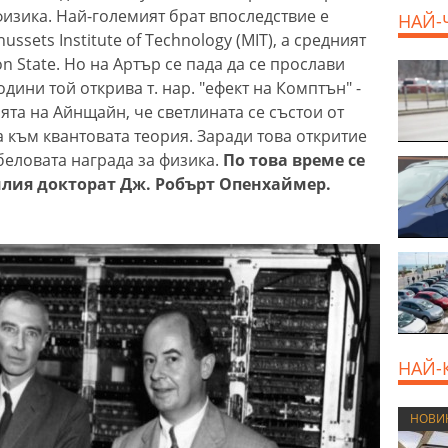
 физика. Най-големият брат впоследствие е
НАЙ-
sets Institute of Technology (MIT), а средният
n State. Но на Артър се пада да се прослави
одини той открива т. нар. "ефект на Комптън" -
а на Айнщайн, че светлината се състои от
а към квантовата теория. Заради това откритие
еловата награда за физика.
По това време се
илия докторат Дж. Робърт Опенхаймер.
НАЙ-
НОВИ