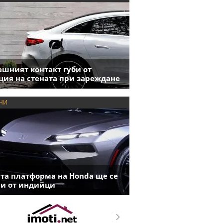
шният контакт губи от
ция на стената при зареждане
НИ
та платформа на Honda ще се
и от индийци