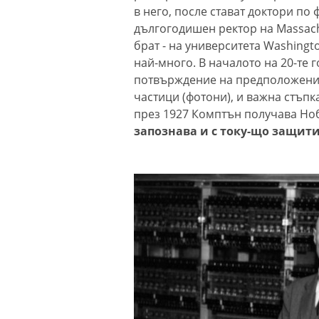
в него, после стават доктори по
дългогодишен ректор на Massachus
брат - на университета Washingto
най-много. В началото на 20-те г
потвърждение на предположеният
частици (фотони), и важна стъпк
през 1927 Комптън получава Ноб
запознава и с току-що защит