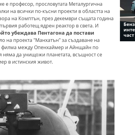
еме е професор, прословутата Металургична
юлки на всички по-късни проекти в областта на
зора на Комптън, през декември същата година
Бенз
първия работещ ядрен реактор в света. И
инте
ойто убеждава Пентагона да постави
част
о на проекта "Манхатън" за създаване на
в филма между Опенхаймер и Айнщайн по
я няма да унищожи планетата, всъщност се
ер в истинския живот.