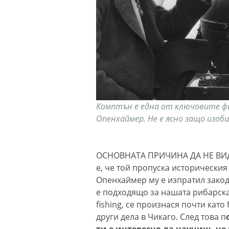
Комптън е една от ключовите фи
Опенхаймер. Не е ясно защо изоб
ОСНОВНАТА ПРИЧИНА ДА НЕ ВИД
е, че той пропуска историческия
Опенхаймер му е изпратил закод
е подходящо за нашата рибарска
fishing, се произнася почти като 
други дела в Чикаго. След това п
ти е интересно да научиш, че