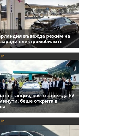
ерландия въвежда режим на
 заради електромобилите
НИ
ата станция, която зарежда EV
 минути, беше открита в
па
НИ