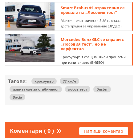
Smart Brabus #1 атрактивно се
провали на „Лосовия тест“
Малкият електрически SUV се оказа
доста труден за управление (ВИДЕО)
Mercedes-Benz GLC се справи с
„Лосовия тест“, но не
перфектно
Кросоувърът срещна някои проблеми
при изпитанието (ВИДЕО)
Тагове:
кросоувър
77 км/ч
изпитание за стабилност
лосов тест
Duster
Dacia
Коментари ( 0 )
Напиши коментар