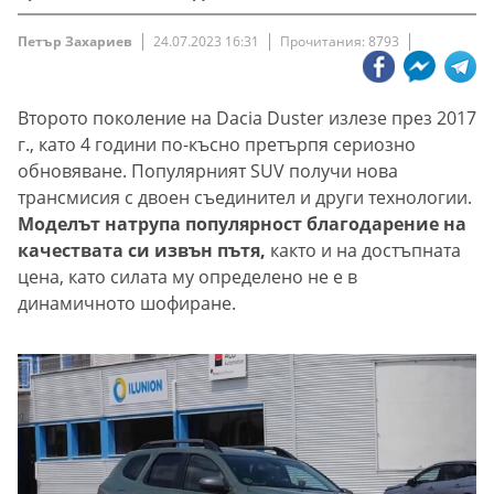
Петър Захариев
24.07.2023 16:31
Прочитания: 8793
Второто поколение на Dacia Duster излезе през 2017
г., като 4 години по-късно претърпя сериозно
обновяване. Популярният SUV получи нова
трансмисия с двоен съединител и други технологии.
Моделът натрупа популярност благодарение на
качествата си извън пътя,
както и на достъпната
цена, като силата му определено не е в
динамичното шофиране.