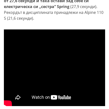
от 27,6 секунди и така остави зад себе си
електрическа си „сестра“ Spring
(27,9 секунди).
Рекордът в дисциплината принадлежи на Alpine 110
S (21,6 секунди).