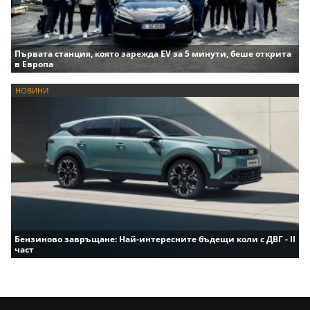
Първата станция, която зарежда EV за 5 минути, беше открита
в Европа
НОВИНИ
Бензиново завръщане: Най-интересните бъдещи коли с ДВГ - II
част