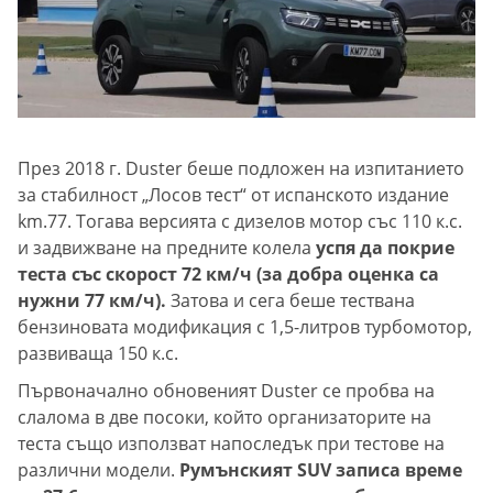
През 2018 г. Duster беше подложен на изпитанието
за стабилност „Лосов тест“ от испанското издание
km.77. Тогава версията с дизелов мотор със 110 к.с.
и задвижване на предните колела
успя да покрие
теста със скорост 72 км/ч (за добра оценка са
нужни 77 км/ч).
Затова и сега беше тествана
бензиновата модификация с 1,5-литров турбомотор,
развиваща 150 к.с.
Първоначално обновеният Duster се пробва на
слалома в две посоки, който организаторите на
теста също използват напоследък при тестове на
различни модели.
Румънският SUV записа време