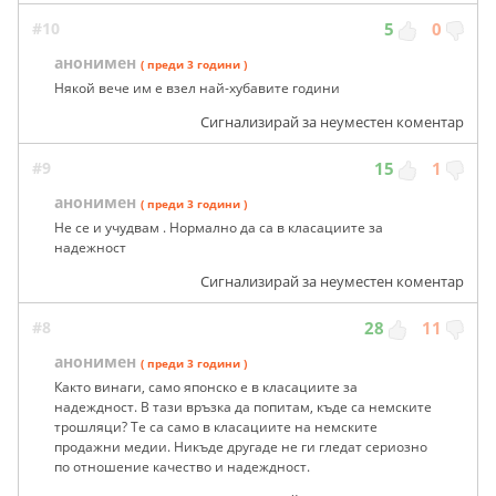
#10
5
0
анонимен
( преди 3 години )
Някой вече им е взел най-хубавите години
Сигнализирай за неуместен коментар
#9
15
1
анонимен
( преди 3 години )
Не се и учудвам . Нормално да са в класациите за
надежност
Сигнализирай за неуместен коментар
#8
28
11
анонимен
( преди 3 години )
Както винаги, само японско е в класациите за
надеждност. В тази връзка да попитам, къде са немските
трошляци? Те са само в класациите на немските
продажни медии. Никъде другаде не ги гледат сериозно
по отношение качество и надеждност.