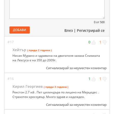
0
от 500
ДОБАВИ
Влез
|
Регистрирай се
#17
0
1
Хейтър
( преди 2 години )
Нисан Мурано и здравина на двигателя хахаха Снимката
на Лексуса е на 350 до 2009г.
Сигнализирай за неуместен коментар
#16
1
1
Кирил Георгиев
( преди 3 години )
Рекстон 2.7 xdi . Пет цилиндъра по лиценз на Мерцедес .
Страхотен кросоувър. Много здрав и надежден.
Сигнализирай за неуместен коментар