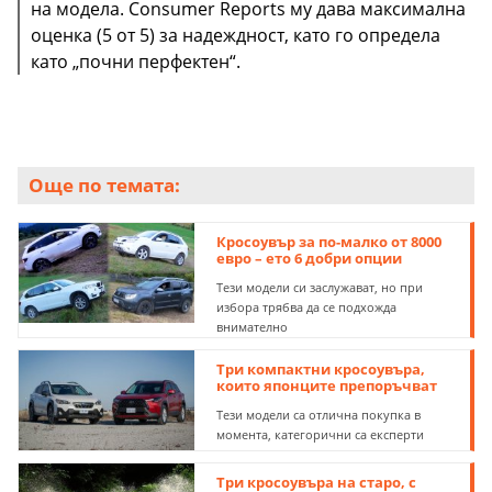
на модела. Consumer Reports му дава максимална
оценка (5 от 5) за надеждност, като го определа
като „почни перфектен“.
Още по темата:
Кросоувър за по-малко от 8000
евро – ето 6 добри опции
Тези модели си заслужават, но при
избора трябва да се подхожда
внимателно
Три компактни кросоувъра,
които японците препоръчват
Тези модели са отлична покупка в
момента, категорични са експерти
Три кросоувъра на старо, с