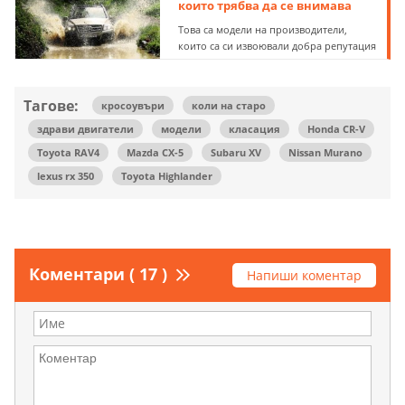
които трябва да се внимава
Това са модели на производители,
които са си извоювали добра репутация
Тагове:
кросоувъри
коли на старо
здрави двигатели
модели
класация
Honda CR-V
Toyota RAV4
Mazda CX-5
Subaru XV
Nissan Murano
lexus rx 350
Toyota Highlander
Коментари ( 17 )
Напиши коментар