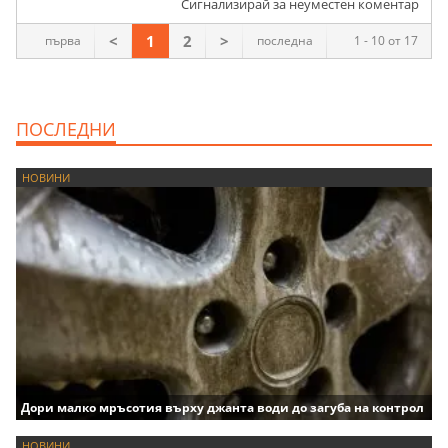
Сигнализирай за неуместен коментар
<
1
2
>
първа
последна
1 - 10 от 17
ПОСЛЕДНИ
НОВИНИ
Дори малко мръсотия върху джанта води до загуба на контрол
НОВИНИ