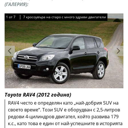
(ГАЛЕРИЯ):
1
1
1
1
1
1
1
от
от
от
от
от
от
от
7
7
7
7
7
7
7
7 кросоувъра на старо с много здрави двигатели
7 кросоувъра на старо с много здрави двигатели
7 кросоувъра на старо с много здрави двигатели
7 кросоувъра на старо с много здрави двигатели
7 кросоувъра на старо с много здрави двигатели
7 кросоувъра на старо с много здрави двигатели
7 кросоувъра на старо с много здрави двигатели
Toyota RAV4 (2012 година)
RAV4 често е определян като „най-добрия SUV на
своето време“. Този SUV е оборудван с 2,5-литров
редови 4-цилиндров двигател, който развива 179
к.с., като това е един от най-успешните в историята