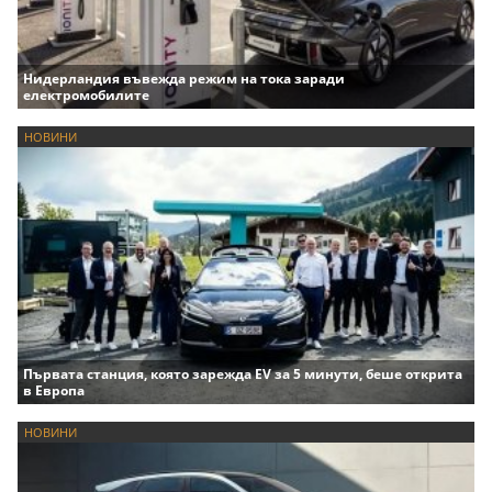
Нидерландия въвежда режим на тока заради
електромобилите
НОВИНИ
Първата станция, която зарежда EV за 5 минути, беше открита
в Европа
НОВИНИ