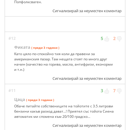
Попфолксваген.
Сигнализирай за неуместен коментар
#12
5
2
Фиката
( преди 3 години )
Като цяло по-спокойно тия коли да правени за
американския пазар. Там нещата стоят по много друг
начин (качество на горива, масла, антифризи, еконорми
и т.н.)
Сигнализирай за неуместен коментар
#11
3
7
Цаца
( преди 3 години )
Обаче питайте собствениците на тойотите с 3.5 литрови
бензини какъв разход дават...! Приятел със тойота Сиена
автоматик ми спомена към 20/100 градско...
Сигнализирай за неуместен коментар