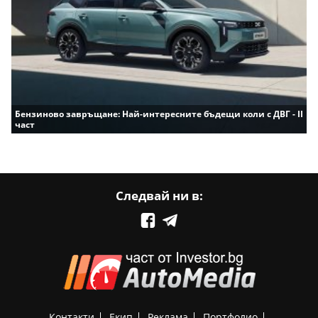
Бензиново завръщане: Най-интересните бъдещи коли с ДВГ - II
част
Следвай ни в:
Контакти
Екип
Реклама
Портфолио