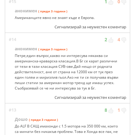
#15
1
0
анонимен
( преди 3 години )
Американците явно не знаят къде е Европа.
Сигнализирай за неуместен коментар
#14
2
4
анонимен
( преди 3 години )
Петре,един въпрос,какво ни интересува някаква си
американска-краварска класация.В Бг се карат различни
от тези в тази класация СУВ-ове.Дай нещо от родната
действителност, ане от страна на 12000 км от тук през
един голям и миризлив гьол.Ако не ти се получава върви
пиши статии за американ мотор тренд ще имаш успех.
Съобразявай се че ни интересува за тук в Бг.
Сигнализирай за неуместен коментар
#13
8
1
Дошо
( преди 3 години )
До ALF В САЩ имахонди с 1.5 мотора на 350 000 км, които
са минати без никакъв проблем. Това е Хонда все пак, не