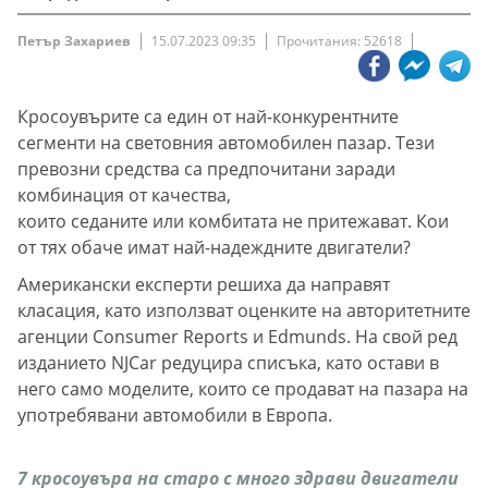
Петър Захариев
15.07.2023 09:35
Прочитания: 52618
Кросоувърите са един от най-конкурентните
сегменти на световния автомобилен пазар. Тези
превозни средства са предпочитани заради
комбинация от качества,
които седаните или комбитата не притежават. Кои
от тях обаче имат най-надеждните двигатели?
Американски експерти решиха да направят
класация, като използват оценките на авторитетните
агенции Consumer Reports и Edmunds. На свой ред
изданието NJCar редуцира списъка, като остави в
него само моделите, които се продават на пазара на
употребявани автомобили в Европа.
7 кросоувъра на старо с много здрави двигатели