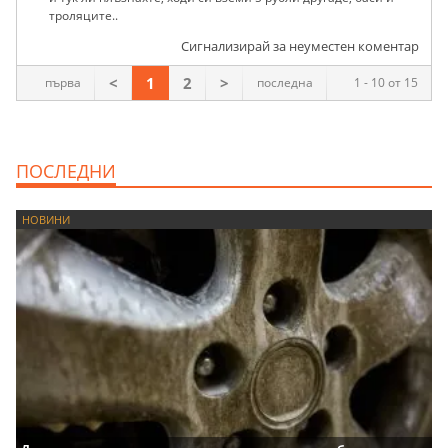
троляците..
Сигнализирай за неуместен коментар
<
1
2
>
първа
последна
1 - 10 от 15
ПОСЛЕДНИ
НОВИНИ