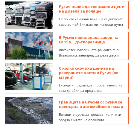
Русия въвежда специални цени
на дизела за поляци
Полските камиони вече ще се допускат
само до най-близкия митнически пункт
В Русия превърнаха завод на
Ford в... дъскорезница
Високотехнологичната фабрика във
Всеволожск занапред ще реже дъски
С колко скочиха цените на
резервните части в Русия (по
марки)
Експерти предвиждат поскъпването на
тези детайли да продължи
Границата на Русия с Грузия се
превърна в автомобилен пазар
Бягащите руснаци продават колите си
заедно с място на опашката