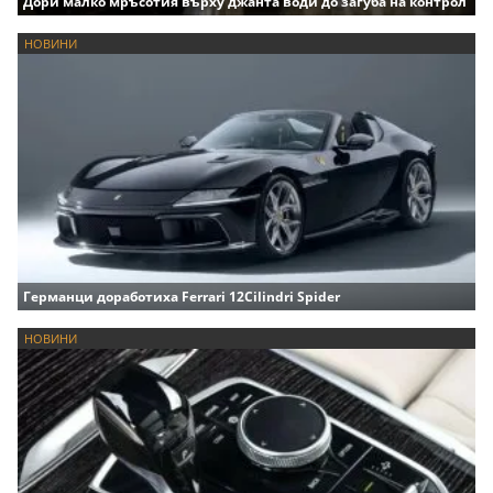
Дори малко мръсотия върху джанта води до загуба на контрол
НОВИНИ
Германци доработиха Ferrari 12Cilindri Spider
НОВИНИ