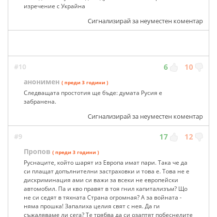
изречение с Украйна
Сигнализирай за неуместен коментар
#10
6
10
анонимен
( преди 3 години )
Следващата простотия ще бъде: думата Русия е
забранена.
Сигнализирай за неуместен коментар
#9
17
12
Пропов
( преди 3 години )
Руснаците, който шарят из Европа имат пари. Така че да
си плащат допълнителни застраховки и това е. Това не е
дискриминация ами си важи за всеки не европейски
автомобил. Па и кво правят в тоя гнил капитализъм? Що
не си седят в тяхната Страна огромная? А за войната -
няма прошка! Запалиха целия свят с нея. Да ги
съжаляваме ли сега? Те трябва да си озаптят побеснелите