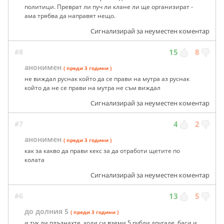
политици. Преврат ли пуч ли клане ли ще организират -
ама трябва да направят нещо.
Сигнализирай за неуместен коментар
#8
15
8
анонимен
( преди 3 години )
не виждал руснак който да се прави на мутра аз руснак
който да не се прави на мутра не съм виждал
Сигнализирай за неуместен коментар
#7
4
2
анонимен
( преди 3 години )
как за какво да прави кекс за да отработи щетите по
колата
Сигнализирай за неуместен коментар
#6
13
5
до долния 5
( преди 3 години )
и тук ли плъзнахте, ходи си вземи 5 рубли другаде, баси и