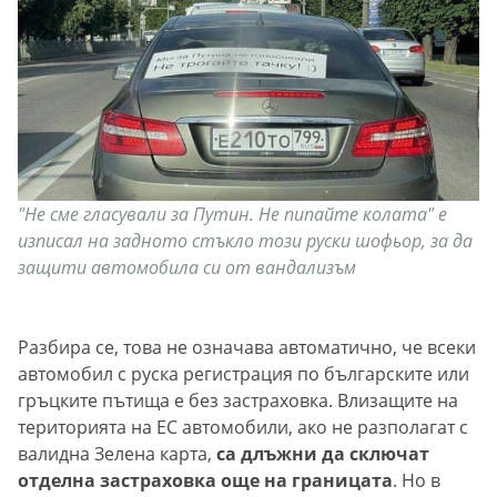
"Не сме гласували за Путин. Не пипайте колата" е
изписал на задното стъкло този руски шофьор, за да
защити автомобила си от вандализъм
Разбира се, това не означава автоматично, че всеки
автомобил с руска регистрация по българските или
гръцките пътища е без застраховка. Влизащите на
територията на ЕС автомобили, ако не разполагат с
валидна Зелена карта,
са длъжни да сключат
отделна застраховка още на границата
. Но в