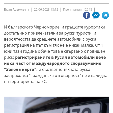
Екип Automedia
22.06.2023 18:12
Прочитания: 12648
И българското Черноморие, и гръцките курорти са
достатъчно привлекателни за руски туристи, и
вероятността да срещнете автомобили с руска
регистрация на път към тях не е никак малка. От 1
юни тази година обаче това е свързано с повишен
риск:
регистрираните в Русия автомобили вече
не са част от международното споразумение
"Зелена карта",
и съответно тяхната руска
застраховка "Гражданска отговорност" не е валидна
на територията на ЕС.