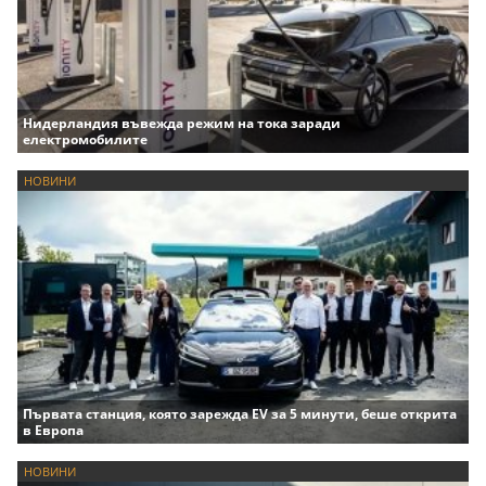
Нидерландия въвежда режим на тока заради
електромобилите
НОВИНИ
Първата станция, която зарежда EV за 5 минути, беше открита
в Европа
НОВИНИ