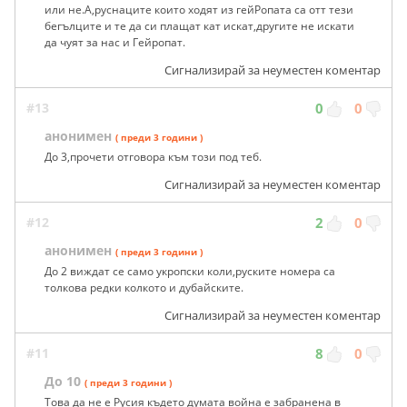
или не.А,руснаците които ходят из гейРопата са отт тези
бегълците и те да си плащат кат искат,другите не искати
да чуят за нас и Гейропат.
Сигнализирай за неуместен коментар
#13
0
0
анонимен
( преди 3 години )
До 3,прочети отговора към този под теб.
Сигнализирай за неуместен коментар
#12
2
0
анонимен
( преди 3 години )
До 2 виждат се само укропски коли,руските номера са
толкова редки колкото и дубайските.
Сигнализирай за неуместен коментар
#11
8
0
До 10
( преди 3 години )
Това да не е Русия където думата война е забранена в