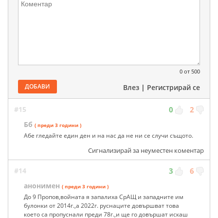
0
от 500
ДОБАВИ
Влез
|
Регистрирай се
#15
0
2
Бб
( преди 3 години )
Абе гледайте един ден и на нас да не ни се случи същото.
Сигнализирай за неуместен коментар
#14
3
6
анонимен
( преди 3 години )
До 9 Пропов,войната я запалиха СрАЩ и западните им
булонки от 2014г.,а 2022г. руснаците довършват това
което са пропуснали преди 78г.,и ще го довършат искаш