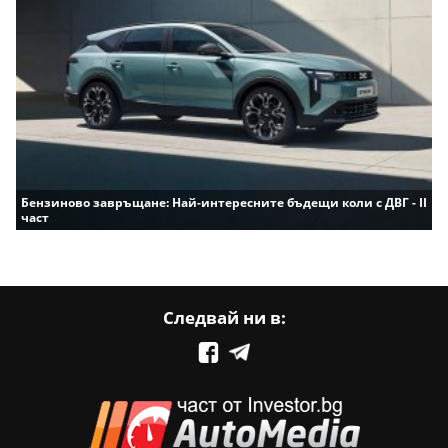
Бензиново завръщане: Най-интересните бъдещи коли с ДВГ - II
част
Следвай ни в: