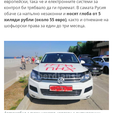
европейски, така че и електронните системи за
контрол би трябвало да ги приемат. В самата Русия
обаче са напълно незаконни и
носят глоба от 5
хиляди рубли (около 55 евро)
, както и отнемане на
шофьорски права за един до три месеца.
Автомобил с руски номера, украсен с антивоенни