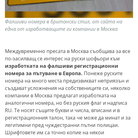
Фалшиви номера в британски стил, от сайта на
една от изработващите ги компании в Москва
Междувременно пресата в Москва съобщава за все
по-засилващ се интерес на руски шофьори към
изработката на фалшиви регистрационни
номера за пътуване в Европа.
Понеже руските
номера на много места предизвикват неприязън и
създават усложнения на собствениците си, няколко
компании в Москва предлагат изработката на
аналогични номера, но без руския флаг и надписа
RU. Те носят същите букви и числа, вписани и в
регистрационния талон, така че може да минат и за
легитимни пред чуждестранни пътни полицаи.
Шрифтовете им са точно копие на някои