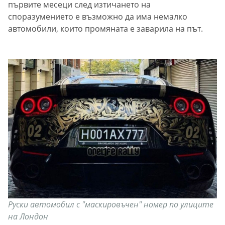
първите месеци след изтичането на
споразумението е възможно да има немалко
автомобили, които промяната е заварила на път.
Руски автомобил с "маскировъчен" номер по улиците
на Лондон