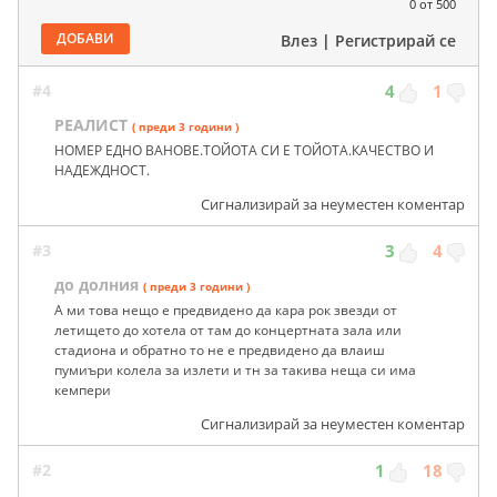
0
от 500
ДОБАВИ
Влез
|
Регистрирай се
#4
4
1
РЕАЛИСТ
( преди 3 години )
НОМЕР ЕДНО ВАНОВЕ.ТОЙОТА СИ Е ТОЙОТА.КАЧЕСТВО И
НАДЕЖДНОСТ.
Сигнализирай за неуместен коментар
#3
3
4
до долния
( преди 3 години )
А ми това нещо е предвидено да кара рок звезди от
летището до хотела от там до концертната зала или
стадиона и обратно то не е предвидено да влаиш
пумиъри колела за излети и тн за такива неща си има
кемпери
Сигнализирай за неуместен коментар
#2
1
18