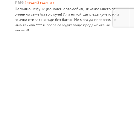
име
( преди 3 години )
Напълно нефункционален автомобил, никакво място за
5членно семейство с куче! Или някой ще гледа кучето или
всички отиват някъде без багаж! Не мога да повярвам че
има такива *** и после се чудят защо продажбите не
вървят!!
Сигнализирай за неуместен коментар
#1
13
6
анонимен
( преди 3 години )
Японците са умен народ не се занимават с дизели
скапаха я немците тая европа и тва си е
Сигнализирай за неуместен коментар
1 - 4 от 4
ПОСЛЕДНИ