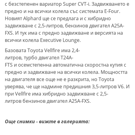
с безстепенен вариатор Super CVT-i. Задвижването е
предно и на всички колела със системата E-Four.
Новият Alphard ще се предлага и с хибридно
задвижване с 2,5-литров, бензинов двигател A25A-
FXS. И тук има с предно задвижване и версията на
всички колела Executive Lounge.
Базовата Toyota Vellfire има 2,4-
литров, турбо двигател T24A-
FTS и осемстепенна автоматична скоростна кутия с
предно и задвижване на всички колела. Мощността
на двигателя все още не е разкрита, но Toyota
уверява, че ще надмине предишния 3,5-литров V6. И
при Vellfire има хибридно задвижване с 2,5-
литров бензинов двигател A25A-FXS.
Още снимки - вижте в галерията: