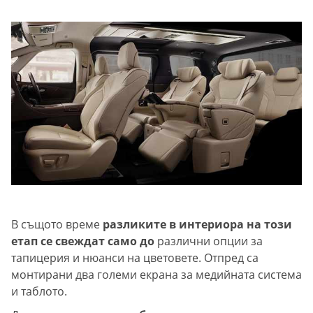
В същото време
разликите в интериора на този
етап се свеждат само до
различни опции за
тапицерия и нюанси на цветовете. Отпред са
монтирани два големи екрана за медийната система
и таблото.