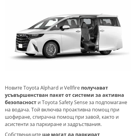
Новите Toyota Alphard и Vellfire
получават
усъвършенстван пакет от системи за активна
безопасност
и Toyota Safety Sense за подпомагане
на водача. Той включва проактивна помощ при
шофиране, спирачна помощ при завой, както и
асистенти за паркиране и задръствания.
Собствениците
ще могат да паркират