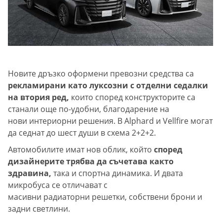
Новите дръзко оформени превозни средства са
рекламирани като луксозни с отделни седалки
на втория ред,
които според конструкторите са
станали още по-удобни, благодарение на
нови интериорни решения. В Alphard и Vellfire могат
да седнат до шест души в схема 2+2+2.
Автомобилите имат нов облик, който
според
дизайнерите трябва да съчетава както
здравина,
така и спортна динамика. И двата
микробуса се отличават с
масивни радиаторни решетки, собствени брони и
задни светлини.