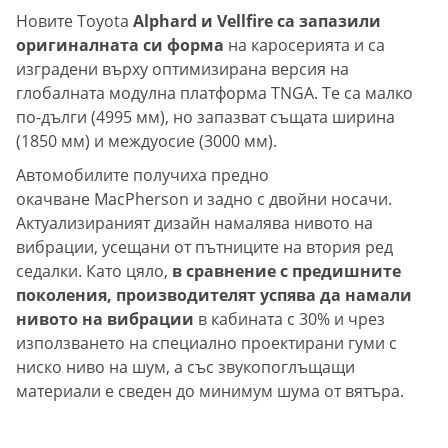
Новите Toyota
Alphard и Vellfire са запазили
оригиналната си форма
на каросерията и са
изградени върху оптимизирана версия на
глобалната модулна платформа TNGA. Те са малко
по-дълги (4995 мм), но запазват същата ширина
(1850 мм) и междуосие (3000 мм).
Автомобилите получиха предно
окачване MacPherson и задно с двойни носачи.
Актуализираният дизайн намалява нивото на
вибрации, усещани от пътниците на втория ред
седалки. Като цяло,
в сравнение с предишните
поколения, производителят успява да намали
нивото на вибрации
в кабината с 30% и чрез
използването на специално проектирани гуми с
ниско ниво на шум, а със звукопоглъщащи
материали е сведен до минимум шума от вятъра.