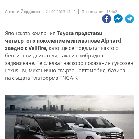
Антони Йорданов
21.06.2023 15:45
Прочитания: 13402
Японската компания
Toyota представи
четвъртото поколение миниванове Alphard
заедно с Vellfire,
като ще се предлагат както с
бензинови двигатели, така и с хибридно
задвижване. Те следват наскоро показания луксозен
Lexus LM, механично свързан автомобил, базиран
на същата платформа TNGA-K.