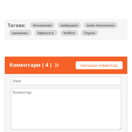
Тагове:
бензинови
хибридни
ново поколение
миниван
Alphard и
Vellfire
Toyota
Коментари ( 4 )
Напиши коментар