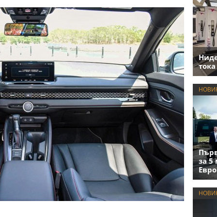
Нид
тока
НОВИ
Първ
за 5
Евро
НОВИ