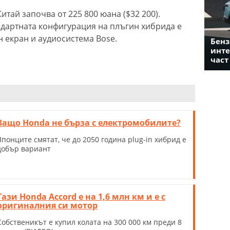
итай започва от 225 800 юана ($32 200).
андартната конфигурация на плъгин хибрида е
н екран и аудиосистема Bose.
Бенз
инте
част
Защо Honda не бърза с електромобилите?
Японците смятат, че до 2050 година plug-in хибрид е
добър вариант
Тази Honda Accord е на 1,6 млн км и е с
оригиналния си мотор
Собственикът е купил колата на 300 000 км преди 8