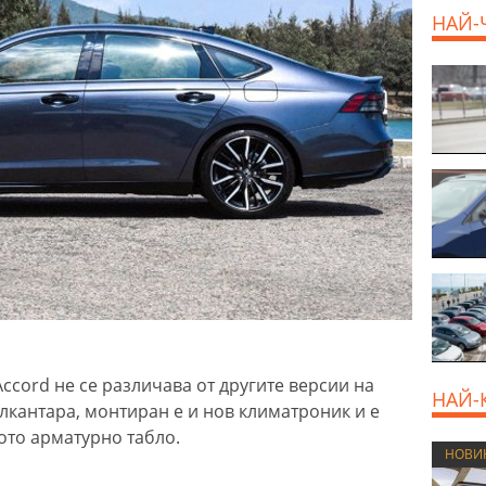
НАЙ-
ccord не се различава от другите версии на
НАЙ-
лкантара, монтиран е и нов климатроник и е
ото арматурно табло.
НОВИ