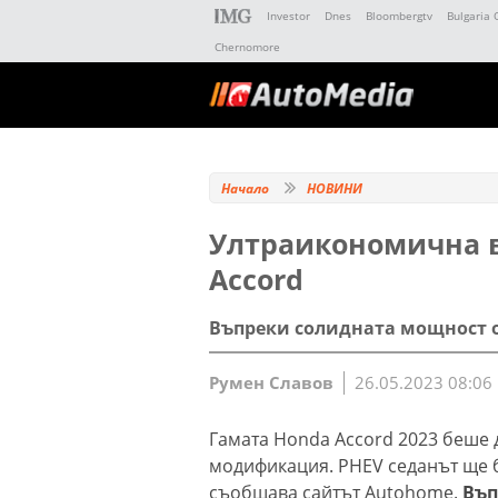
Investor
Dnes
Bloombergtv
Bulgaria 
Chernomore
Начало
НОВИНИ
Ултраикономична в
Accord
Въпреки солидната мощност от 
Румен Славов
26.05.2023 08:06
Гамата Honda Accord 2023 беше
модификация. PHEV седанът ще б
съобщава сайтът Autohome.
Въп