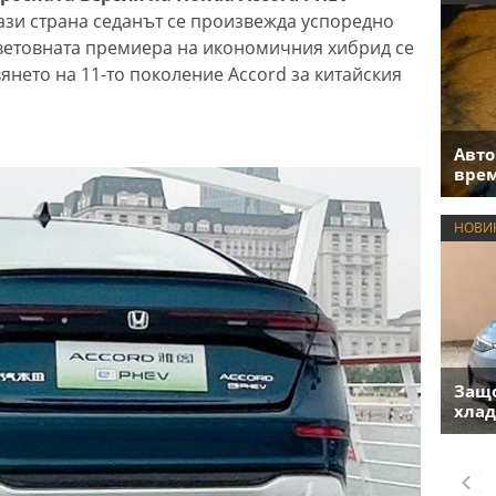
тази страна седанът се произвежда успоредно
Световната премиера на икономичния хибрид се
янето на 11-то поколение Accord за китайския
Авто
врем
НОВИ
Защо
хлад