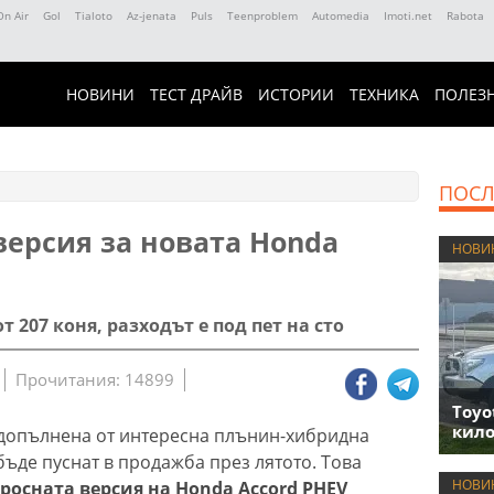
On Air
Gol
Tialoto
Az-jenata
Puls
Teenproblem
Automedia
Imoti.net
Rabota
НОВИНИ
ТЕСТ ДРАЙВ
ИСТОРИИ
ТЕХНИКА
ПОЛЕЗ
ПОСЛ
ерсия за новата Honda
НОВИ
207 коня, разходът е под пет на сто
Прочитания: 14899
Toyo
кило
 допълнена от интересна плънин-хибридна
ъде пуснат в продажба през лятото. Това
НОВИ
росната версия на Honda Accord PHEV