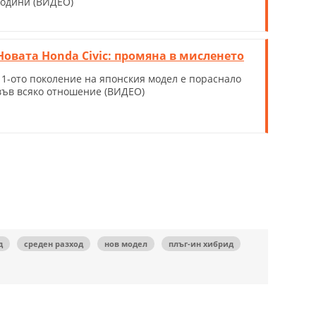
години (ВИДЕО)
Новата Honda Civic: промяна в мисленето
11-ото поколение на японския модел е пораснало
във всяко отношение (ВИДЕО)
д
среден разход
нов модел
плъг-ин хибрид