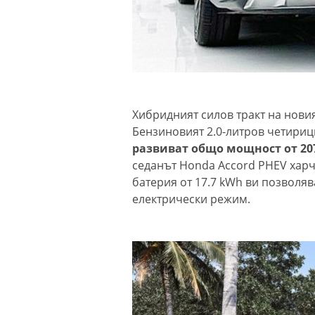
Хибридният силов тракт на новия
Бензиновият 2.0-литров четириц
развиват общо мощност от 207 
седанът Honda Accord PHEV харчи
батерия от 17.7 kWh ви позволяв
електрически режим.