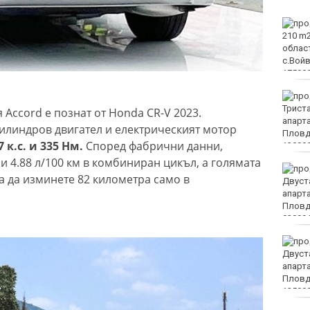
Вижте защо някои хора
са като магнити за
комарите, а други се
разминават с
ухапванията им
"Изкуството на Джън-
Шан-Жен" отново е във
 Accord е познат от Honda CR-V 2023.
Варна
илиндров двигател и електрическият мотор
к.с. и 335 Нм.
Според фабрични данни,
 4.88 л/100 км в комбиниран цикъл, а голямата
Какво време ни очаква
а да изминете 82 километра само в
в събота?
Затварят за кратко ул.
„Вълноломна“ в неделя