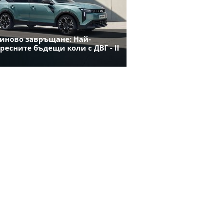
иново завръщане: Най-
ресните бъдещи коли с ДВГ - II