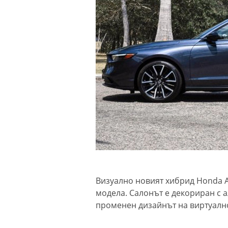
Визуално новият хибрид Honda A
модела. Салонът е декориран с а
променен дизайнът на виртуалн