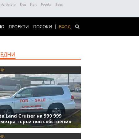
Az-deteto
Blog
Start
Posoka
Boec
НО
ПРОЕКТИ
ПОСОКИ
ВХОД
ЕДНИ
НИ
ta Land Cruiser на 999 999
метра търси нов собственик
НИ