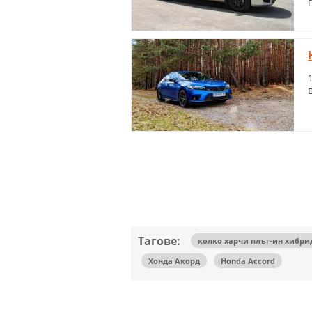
Тагове:
колко харчи плъг-ин хибри
Хонда Акорд
Honda Accord