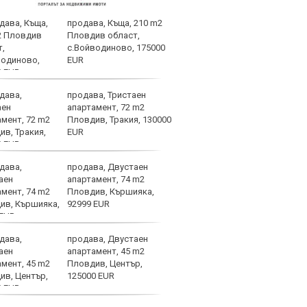
продава, Къща, 210 m2
Огро
Пловдив област,
ЦСКА
с.Войводиново, 175000
EUR
продава, Тристаен
Лиде
апартамент, 72 m2
Нико
Пловдив, Тракия, 130000
отпл
EUR
труд
продава, Двустаен
Теро
апартамент, 74 m2
взри
Пловдив, Кършияка,
свет
92999 EUR
продава, Двустаен
След
апартамент, 45 m2
надъ
Пловдив, Център,
в Со
125000 EUR