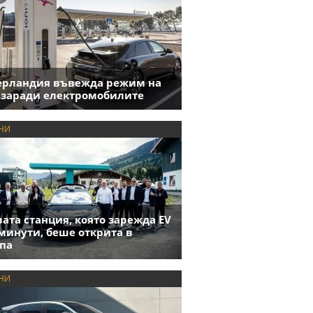
ерландия въвежда режим на
 заради електромобилите
НИ
ата станция, която зарежда EV
 минути, беше открита в
па
НИ