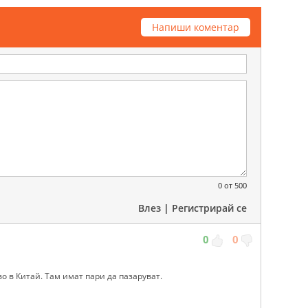
Напиши коментар
0
от 500
Влез
|
Регистрирай се
0
0
о в Китай. Там имат пари да пазаруват.