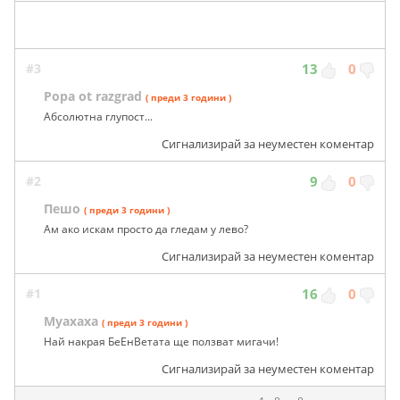
#3
13
0
Popa ot razgrad
( преди 3 години )
Абсолютна глупост...
Сигнализирай за неуместен коментар
#2
9
0
Пешо
( преди 3 години )
Ам ако искам просто да гледам у лево?
Сигнализирай за неуместен коментар
#1
16
0
Муахаха
( преди 3 години )
Най накрая БеЕнВетата ще ползват мигачи!
Сигнализирай за неуместен коментар