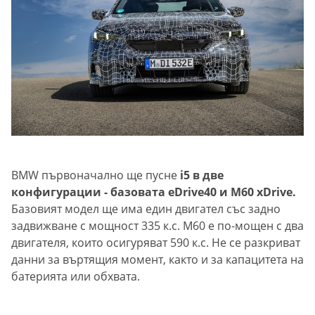
BMW първоначално ще пусне
i5 в две
конфигурации - базовата eDrive40 и M60 xDrive.
Базовият модел ще има един двигател със задно
задвижване с мощност 335 к.с. M60 е по-мощен с два
двигателя, които осигуряват 590 к.с. Не се разкриват
данни за въртящия момент, както и за капацитета на
батерията или обхвата.