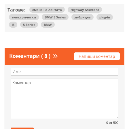
Тагове:
смяна на лентата
Highway Assistant
електрически
BMW 5 Series
хибридна
plug-in
i5
5 Series
BMW
Коментари ( 8 )
Напиши коментар
0
от 500