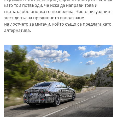
като той потвърди, че иска да направи това и
пътната обстановка го позволява. Чисто визуалният
жест допълва предишното използване
на лостчето за мигачи, който също се предлага като
алтернатива.