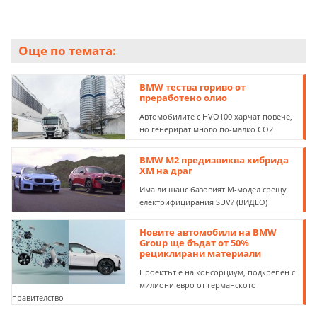
Още по темата:
BMW тества гориво от
преработено олио
Автомобилите с HVO100 харчат повече,
но генерират много по-малко CO2
BMW M2 предизвиква хибрида
XM на драг
Има ли шанс базовият М-модел срещу
електрифицирания SUV? (ВИДЕО)
Новите автомобили на BMW
Group ще бъдат от 50%
рециклирани материали
Проектът е на консорциум, подкрепен с
милиони евро от германското
правителство