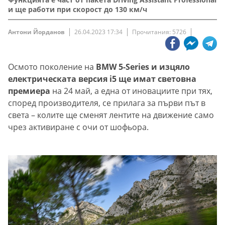
и ще работи при скорост до 130 км/ч
Антони Йорданов
26.04.2023 17:34
Прочитания: 5726
Осмото поколение на
BMW 5-Series и изцяло
електрическата версия i5 ще имат световна
премиера
на 24 май, а една от иновациите при тях,
според производителя, се прилага за първи път в
света – колите ще сменят лентите на движение само
чрез активиране с очи от шофьора.