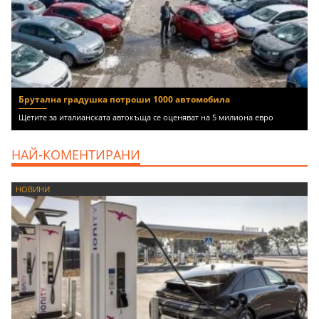
Брутална градушка потроши 1000 автомобила
Щетите за италианската автокъща се оценяват на 5 милиона евро
НАЙ-КОМЕНТИРАНИ
НОВИНИ