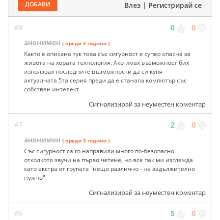
ДОБАВИ
Влез
|
Регистрирай се
#8
0
0
анонимен
( преди 3 години )
Както е описано тук това със сигурност е супер опасна за
живота на хората технология. Ако имах възможност бих
използвал последните възможности да си купя
актуалната 5та серия преди да е станала компютър със
собствен интелект.
Сигнализирай за неуместен коментар
#7
2
0
анонимен
( преди 3 години )
Със сигурност са го направили много по-безопасно
отколкото звучи на първо четене, но все пак ми изглежда
като екстра от групата "нещо различно - не задължително
нужно".
Сигнализирай за неуместен коментар
#6
5
0