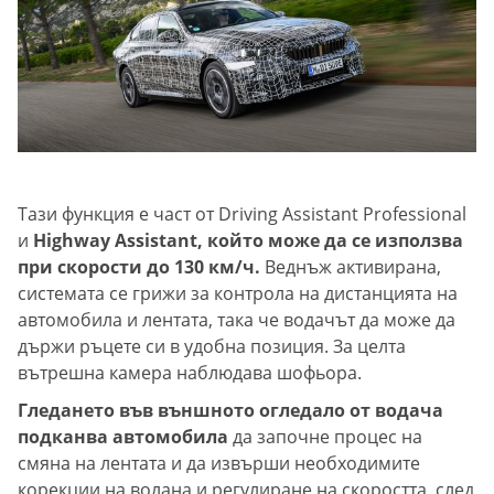
Тази функция е част от Driving Assistant Professional
и
Highway Assistant, който може да се използва
при скорости до 130 км/ч.
Веднъж активирана,
системата се грижи за контрола на дистанцията на
автомобила и лентата, така че водачът да може да
държи ръцете си в удобна позиция. За целта
вътрешна камера наблюдава шофьора.
Гледането във външното огледало от водача
подканва автомобила
да започне процес на
смяна на лентата и да извърши необходимите
корекции на волана и регулиране на скоростта, след