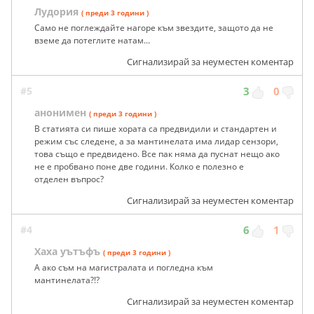
Лудория
( преди 3 години )
Само не поглеждайте нагоре към звездите, защото да не
вземе да потеглите натам...
Сигнализирай за неуместен коментар
#5
3
0
анонимен
( преди 3 години )
В статията си пише хората са предвидили и стандартен и
режим със следене, а за мантинелата има лидар сензори,
това също е предвидено. Все пак няма да пуснат нещо ако
не е пробвано поне две години. Колко е полезно е
отделен въпрос?
Сигнализирай за неуместен коментар
#4
6
1
Хаха уътъфъ
( преди 3 години )
А ако съм на магистралата и погледна към
мантинелата?!?
Сигнализирай за неуместен коментар