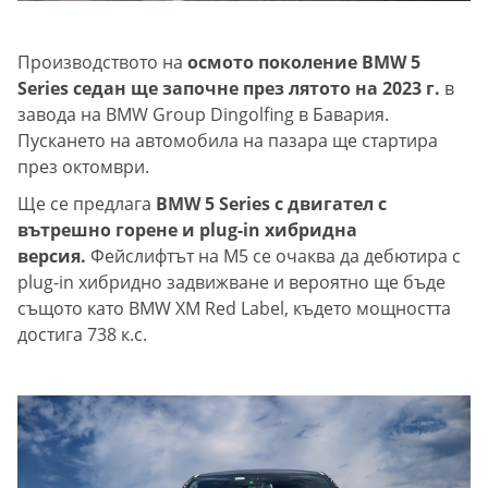
Производството на
осмото поколение BMW 5
Series седан ще започне през лятото на 2023 г.
в
завода на BMW Group Dingolfing в Бавария.
Пускането на автомобила на пазара ще стартира
през октомври.
Ще се предлага
BMW 5 Series с двигател с
вътрешно горене и plug-in хибридна
версия.
Фейслифтът на M5 се очаква да дебютира с
plug-in хибридно задвижване и вероятно ще бъде
същото като BMW XM Red Label, където мощността
достига 738 к.с.