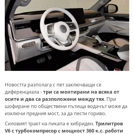
Новостта разполага с пет заключващи се
диференциала -
три са монтирани на всяка от
осите и два са разположени между тях
. При
шофиране по обществени пътища водачът може да
изключи предния мост, за да пести гориво.
Силовият тракт на пикапа е хибриден.
Трилитров
V6 с турбокомпресор с мощност 360 к.с. работи