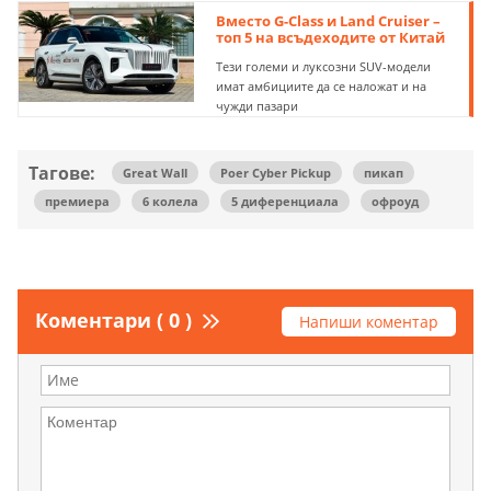
Вместо G-Class и Land Cruiser –
топ 5 на всъдеходите от Китай
Тези големи и луксозни SUV-модели
имат амбициите да се наложат и на
чужди пазари
Тагове:
Great Wall
Poer Cyber ​​​​Pickup
пикап
премиера
6 колела
5 диференциала
офроуд
Коментари ( 0 )
Напиши коментар