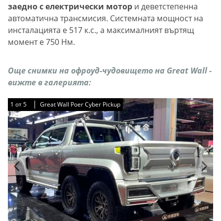
заедно с електрически мотор
и деветстепенна
автоматична трансмисия. Системната мощност на
инсталацията е 517 к.с., а максималният въртящ
момент е 750 Нм.
Още снимки на офроуд-чудовището на Great Wall -
вижте в галерията:
1
1
1
1
1
от
от
от
от
от
5
5
5
5
5
Great Wall Poer Cyber ​​​​Pickup
Great Wall Poer Cyber ​​​​Pickup
Great Wall Poer Cyber ​​​​Pickup
Great Wall Poer Cyber ​​​​Pickup
Great Wall Poer Cyber ​​​​Pickup