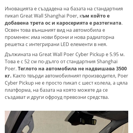
Иновацията е създадена на базата на стандартния
пикап Great Wall Shanghai Poer, к
ъм който е
добавена трета ос и каросерията е разтегната
.
Освен това външният вид на автомобила е
променен: има нови брони и нова радиаторна
решетка с интегрирани LED елементи в нея.
Дължината на Great Wall Poer Cyber ​​​​Pickup е 5.95 м.
Това е с 52 см по-дълго от стандартния Shanghai
Poer.
Теглото на автомобила не надвишава 3500
кг.
Както твърди автомобилният производител, Poer
Cyber ​​​​Pickup не е просто пикап с шест колела, а цяла
платформа, на базата на която можете да се
създават и други офроуд превозни средства.