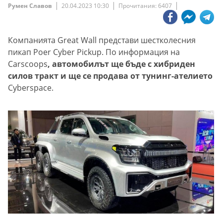
Румен Славов
20.04.2023 10:30
Прочитания: 6407
Компанията Great Wall представи шестколесния
пикап Poer Cyber Pickup. По информация на
Carscoops
, автомобилът ще бъде с хибриден
силов тракт и ще се продава от тунинг-ателието
Cyberspace.