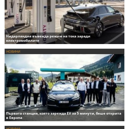
Нидерландия въвежда режим на тока заради
електромобилите
НОВИНИ
Първата станция, която зарежда EV за 5 минути, беше открита
в Европа
НОВИНИ