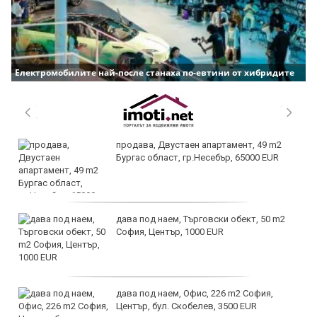
Електромобилите най-после станаха по-евтини от хибридите
продава, Двустаен апартамент, 49 m2
Бургас област, гр.Несебър, 65000 EUR
дава под наем, Търговски обект, 50 m2
София, Център, 1000 EUR
дава под наем, Офис, 226 m2 София,
Център, бул. Скобелев, 3500 EUR