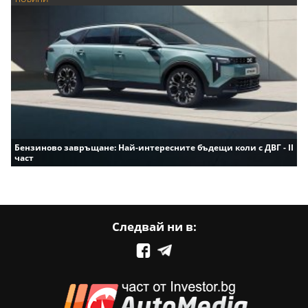
Бензиново завръщане: Най-интересните бъдещи коли с ДВГ - II
част
Следвай ни в: