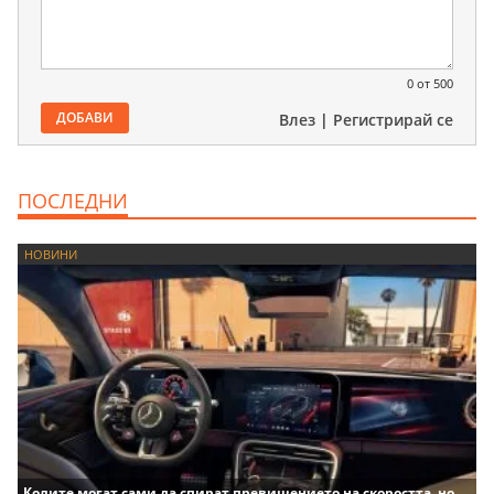
0
от 500
ДОБАВИ
Влез
|
Регистрирай се
ПОСЛЕДНИ
НОВИНИ
Колите могат сами да спират превишението на скоростта, но