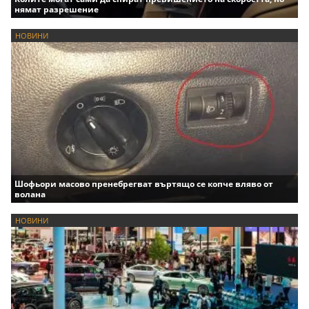
нямат разрешение
НОВИНИ
Шофьори масово пренебрегват въртящо се копче вляво от
волана
НОВИНИ