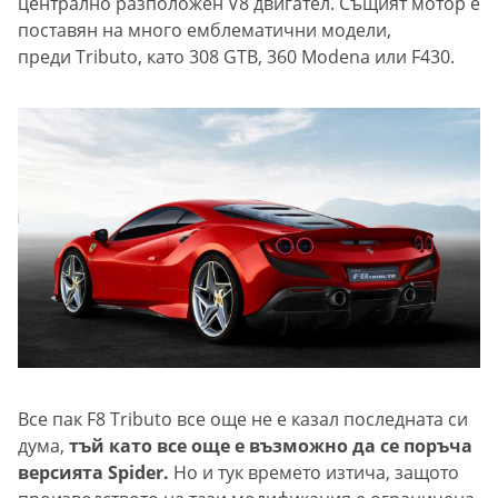
централно разположен V8 двигател. Същият мотор е
поставян на много емблематични модели,
преди Tributo, като 308 GTB, 360 Modena или F430.
Все пак F8 Tributo все още не е казал последната си
дума,
тъй като все още е възможно да се поръча
версията Spider.
Но и тук времето изтича, защото