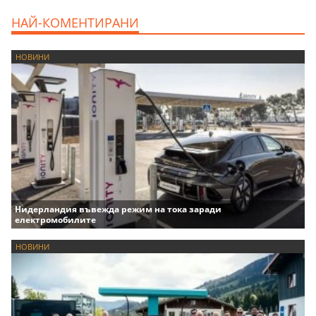
НАЙ-КОМЕНТИРАНИ
НОВИНИ
Нидерландия въвежда режим на тока заради
електромобилите
НОВИНИ