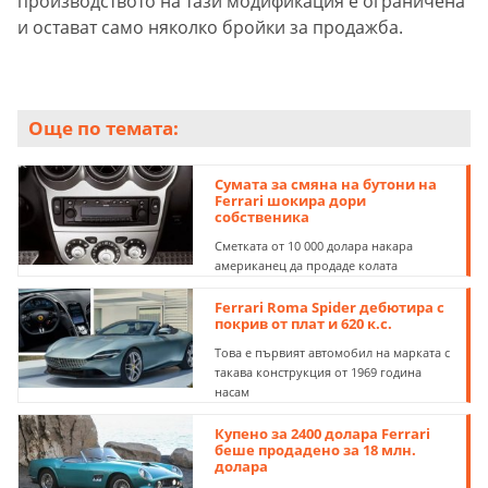
производството на тази модификация е ограничена
и остават само няколко бройки за продажба.
Още по темата:
Сумата за смяна на бутони на
Ferrari шокира дори
собственика
Сметката от 10 000 долара накара
американец да продаде колата
Ferrari Roma Spider дебютира с
покрив от плат и 620 к.с.
Това е първият автомобил на марката с
такава конструкция от 1969 година
насам
Купено за 2400 долара Ferrari
беше продадено за 18 млн.
долара