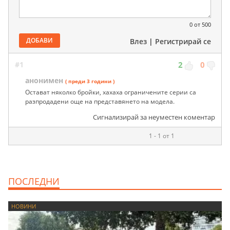
0
от 500
ДОБАВИ
Влез
|
Регистрирай се
#1
2
0
анонимен
( преди 3 години )
Остават няколко бройки, хахаха ограничените серии са
разпродадени още на представянето на модела.
Сигнализирай за неуместен коментар
1 - 1 от 1
ПОСЛЕДНИ
НОВИНИ