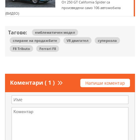
От 250 GT California Spider са
произведени само 106 автомобила
(ВИДЕО)
Тагове:
емблематичен модел
спиране на продажбите
V8 двигател
суперкола
F8 Tributo
Ferrari F8
Коментари ( 1 )
Напиши коментар