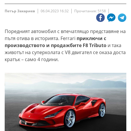
Петър Захариев
06.04.2023 16:32
Прочитания: 5158
Поредният автомобил с впечатлящо представяне на
пътя отива в историята. Ferrari
приключи с
производството и продажбите F8 Tributo
и така
животът на суперколата с V8 двигател се оказа доста
кратък – само 4 години.