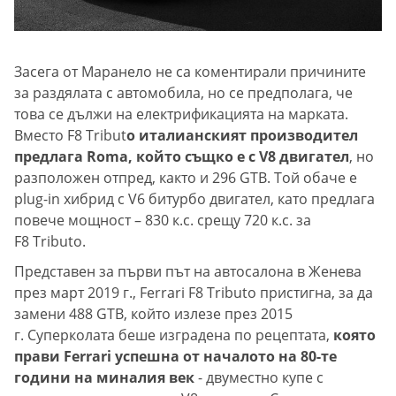
Засега от Маранело не са коментирали причините
за раздялата с автомобила, но се предполага, че
това се дължи на електрификацията на марката.
Вместо F8 Tribut
o италианският производител
предлага Roma, който същко е с V8 двигател
, но
разположен отпред, както и 296 GTB. Той обаче е
plug-in хибрид с V6 битурбо двигател, като предлага
повече мощност – 830 к.с. срещу 720 к.с. за
F8 Tributo.
Представен за първи път на автосалона в Женева
през март 2019 г., Ferrari F8 Tributo пристигна, за да
замени 488 GTB, който излезе през 2015
г. Суперколата беше изградена по рецептата,
която
прави Ferrari успешна от началото на 80-те
години на миналия век
- двуместно купе с