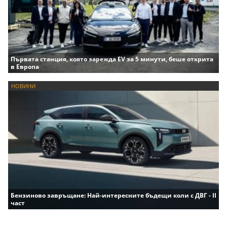
Първата станция, която зарежда EV за 5 минути, беше открита
в Европа
НОВИНИ
Бензиново завръщане: Най-интересните бъдещи коли с ДВГ - II
част