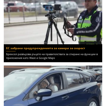
ЕС забрани предупрежденията за камери за скорост
Брюксел развързва ръцете на правителствата за спиране на функции в
приложения като Waze и Google Maps