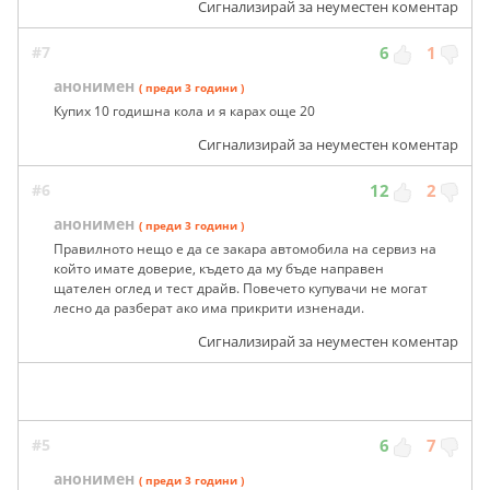
Сигнализирай за неуместен коментар
#7
6
1
анонимен
( преди 3 години )
Купих 10 годишна кола и я карах още 20
Сигнализирай за неуместен коментар
#6
12
2
анонимен
( преди 3 години )
Правилното нещо е да се закара автомобила на сервиз на
който имате доверие, където да му бъде направен
щателен оглед и тест драйв. Повечето купувачи не могат
лесно да разберат ако има прикрити изненади.
Сигнализирай за неуместен коментар
#5
6
7
анонимен
( преди 3 години )