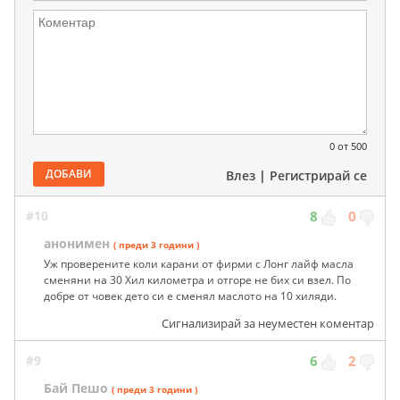
0
от 500
ДОБАВИ
Влез
|
Регистрирай се
#10
8
0
анонимен
( преди 3 години )
Уж проверените коли карани от фирми с Лонг лайф масла
сменяни на 30 Хил километра и отгоре не бих си взел. По
добре от човек дето си е сменял маслото на 10 хиляди.
Сигнализирай за неуместен коментар
#9
6
2
Бай Пешо
( преди 3 години )