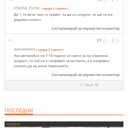
Chicho_Ficho
( преди 3 години )
До 1, те вече така ги правят, за да са сигурни, че ще си им
редовен клиент.
Сигнализирай за неуместен коментар
#1
37
2
анонимен
( преди 3 години )
Ако автомобил на 7-10 години се смята за на сериозна
възраст, то той не е направен качествено, а е направен
колкото да му мине гаранцията.
Сигнализирай за неуместен коментар
1 - 10 от 10
ПОСЛЕДНИ
НОВИНИ