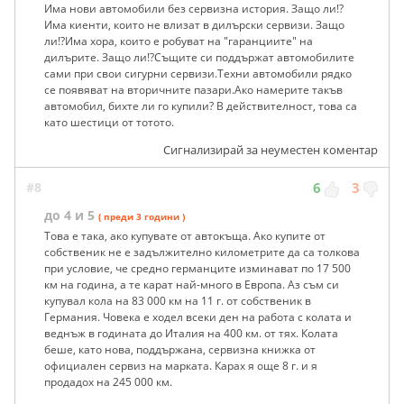
Има нови автомобили без сервизна история. Защо ли!?
Има киенти, които не влизат в дилърски сервизи. Защо
ли!?Има хора, които е робуват на "гаранциите" на
дилърите. Защо ли!?Същите си поддържат автомобилите
сами при свои сигурни сервизи.Техни автомобили рядко
се появяват на вторичните пазари.Ако намерите такъв
автомобил, бихте ли го купили? В действителност, това са
като шестици от тотото.
Сигнализирай за неуместен коментар
#8
6
3
до 4 и 5
( преди 3 години )
Това е така, ако купувате от автокъща. Ако купите от
собственик не е задължително километрите да са толкова
при условие, че средно германците изминават по 17 500
км на година, а те карат най-много в Европа. Аз съм си
купувал кола на 83 000 км на 11 г. от собственик в
Германия. Човека е ходел всеки ден на работа с колата и
веднъж в годината до Италия на 400 км. от тях. Колата
беше, като нова, поддържана, сервизна книжка от
официален сервиз на марката. Карах я още 8 г. и я
продадох на 245 000 км.