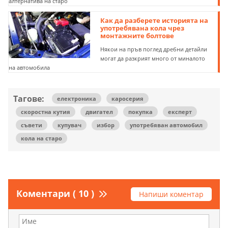
алтернатива на старо
Как да разберете историята на
употребявана кола чрез
монтажните болтове
Някои на пръв поглед дребни детайли
могат да разкрият много от миналото
на автомобила
Тагове:
електроника
каросерия
скоростна кутия
двигател
покупка
експерт
съвети
купувач
избор
употребяван автомобил
кола на старо
Коментари ( 10 )
Напиши коментар