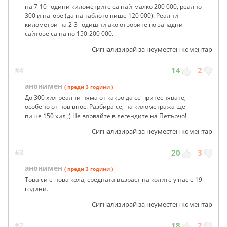
на 7-10 години километрите са най-малко 200 000, реално
300 и нагоре (да на таблото пише 120 000). Реални
километри на 2-3 годишни ако отворите по западни
сайтове са на по 150-200 000.
Сигнализирай за неуместен коментар
#4
14
2
анонимен
( преди 3 години )
До 300 хил реални няма от какво да се притеснявате,
особено от нов внос. Разбира се, на километража ще
пише 150 хил ;) Не вярвайте в легендите на Петърчо!
Сигнализирай за неуместен коментар
#3
20
3
анонимен
( преди 3 години )
Това си е нова кола, средната възраст на колите у нас е 19
години.
Сигнализирай за неуместен коментар
#2
18
2