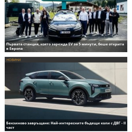
Първата станция, която зарежда EV за 5 минути, беше открита
в Европа
НОВИНИ
Бензиново завръщане: Най-интересните бъдещи коли с ДВГ - II
част