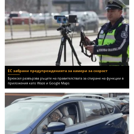
ЕС забрани предупрежденията за камери за скорост
Брюксел развързва ръцете на правителствата за спиране на функции в
приложения като Waze и Google Maps