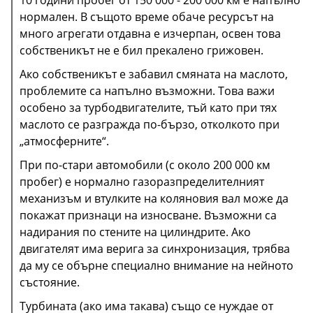
нормален. В същото време обаче ресурсът на
много агрегати отдавна е изчерпан, освен това
собственикът не е бил прекалено грижовен.
Ако собственикът е забавил смяната на маслото,
проблемите са напълно възможни. Това важи
Към автоматичните скоростни кутии трябва да се
особено за турбодвигателите, тъй като при тях
подхожда с повишено внимание. Някои от тях
маслото се разгражда по-бързо, отколкото при
изкарват сериозно време, но за целта през
„атмосферните“.
годините собственикът трябва да се е грижил за
При по-стари автомобили (с около 200 000 км
тях. Съответно, те трябва да се обслужват на
пробег) е нормално газоразпределителният
определен период от време, като това обикновено
механизъм и втулките на коляновия вал може да
се вписва в сервизната книжка на автомобила.
покажат признаци на износване. Възможни са
надирания по стените на цилиндрите. Ако
двигателят има верига за синхронизация, трябва
да му се обърне специално внимание на нейното
състояние.
Турбината (ако има такава) също се нуждае от