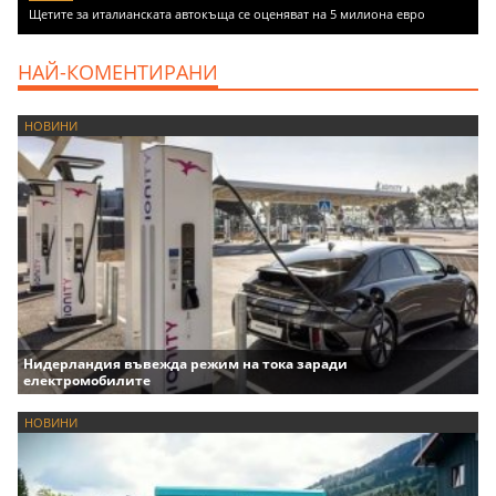
Щетите за италианската автокъща се оценяват на 5 милиона евро
НАЙ-КОМЕНТИРАНИ
НОВИНИ
Нидерландия въвежда режим на тока заради
електромобилите
НОВИНИ