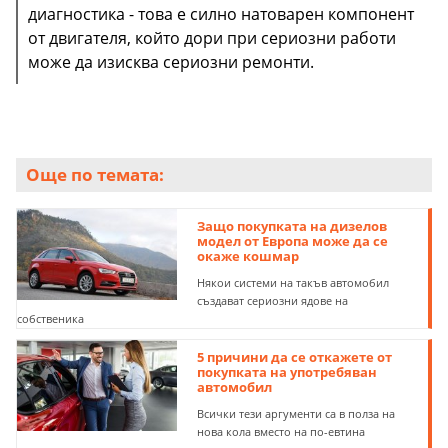
диагностика - това е силно натоварен компонент
от двигателя, който дори при сериозни работи
може да изисква сериозни ремонти.
Още по темата:
Защо покупката на дизелов
модел от Европа може да се
окаже кошмар
Някои системи на такъв автомобил
създават сериозни ядове на
собственика
5 причини да се откажете от
покупката на употребяван
автомобил
Всички тези аргументи са в полза на
нова кола вместо на по-евтина