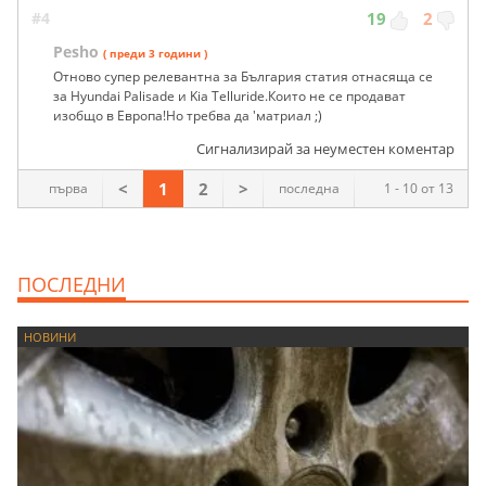
#4
19
2
Pesho
( преди 3 години )
Отново супер релевантна за България статия отнасяща се
за Hyundai Palisade и Kia Telluride.Които не се продават
изобщо в Европа!Но требва да 'матриал ;)
Сигнализирай за неуместен коментар
<
1
2
>
първа
последна
1 - 10 от 13
ПОСЛЕДНИ
НОВИНИ