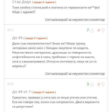
Стар Дядо
( преди 3 години )
Тази злобна статия,май е платена от германските ке**фи!
Айде с здраве!!!
Сигнализирай за неуместен коментар
#11
7
4
До #9
( преди 3 години )
Дали съм некомпетентен? Знам ли? Имам трима,
четирима около мен с Хюндаи закупени по модата.
Некачествени материали, драскащи се повърхности,
инфотеймънта им е смех, проблеми с горене на масло,
сега и самозапалване. Относно интелекта, нека не си го
мерим,а?
Сигнализирай за неуместен коментар
#10
3
2
До #8 от 7
( преди 3 години )
Грамотен, провери у нета как се пише утечка или отечка.
Ела ми говори пак, колко съм неграмотен. Двата варианта
са допустими!