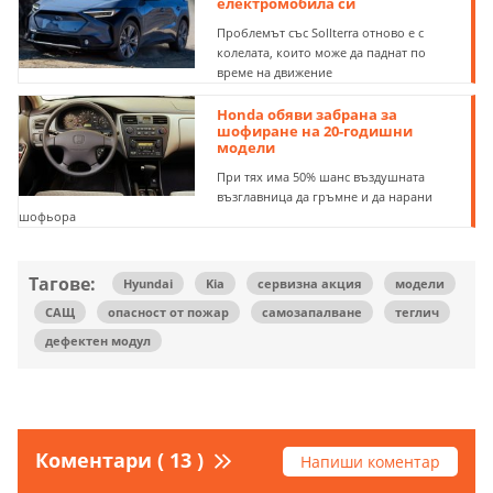
електромобила си
Проблемът със Sollterra отново е с
колелата, които може да паднат по
време на движение
Honda обяви забрана за
шофиране на 20-годишни
модели
При тях има 50% шанс въздушната
възглавница да гръмне и да нарани
шофьора
Тагове:
Hyundai
Kia
сервизна акция
модели
САЩ
опасност от пожар
самозапалване
теглич
дефектен модул
Коментари ( 13 )
Напиши коментар