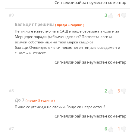
Сигнализирай за неуместен коментар
#9
3
4
Балъци? Грешиш
( преди 3 години )
Не ти ли е известно че в САЩ имаше сервизна акция и за
Мерцедес поради фабричен дефект? По твоята логика
всички собственици на тази марка също са
балъци.Очевидно е че си некомпетентен,зле осведомен и
с нисък интелект.
Сигнализирай за неуместен коментар
#8
2
3
До 7
( преди 3 години )
Пише се утечки,а не отечки. Защо си неграмотен?
Сигнализирай за неуместен коментар
#7
6
1