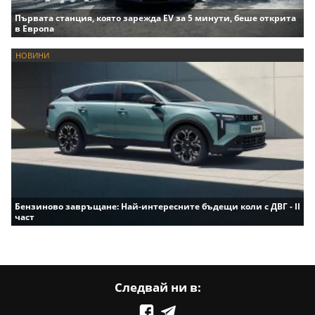
Първата станция, която зарежда EV за 5 минути, беше открита
в Европа
НОВИНИ
Бензиново завръщане: Най-интересните бъдещи коли с ДВГ - II
част
Следвай ни в: