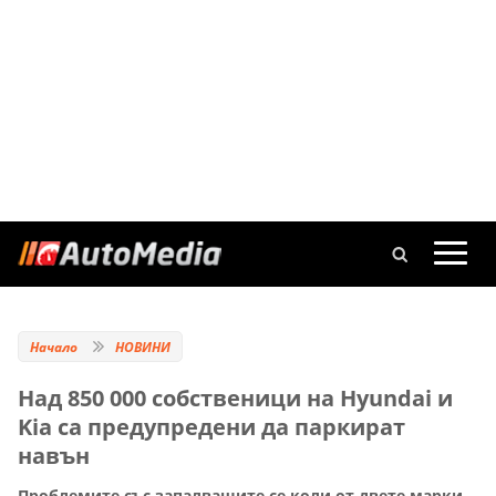
Начало
НОВИНИ
Над 850 000 собственици на Hyundai и
Kia са предупредени да паркират
навън
Проблемите със запалващите се коли от двете марки