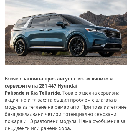
Всичко
започна през август с изтеглянето в
сервизите на 281 447 Hyundai
Palisade и Kia Telluride.
Това е отделна сервизна
акция, но и тя засяга същия проблем с влагата в
модула за теглене на ремаркето. При това изтегляне
бяха докладвани четири потенциално свързани
пожара и 13 разтопени модула. Няма съобщения за
инциденти или ранени хора.