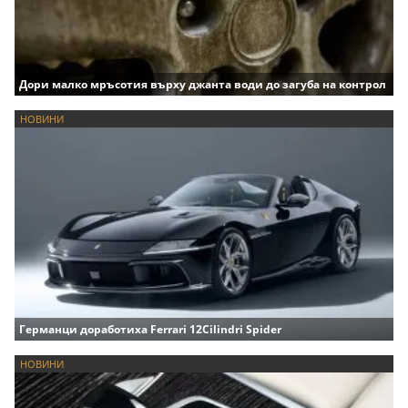
Дори малко мръсотия върху джанта води до загуба на контрол
НОВИНИ
Германци доработиха Ferrari 12Cilindri Spider
НОВИНИ