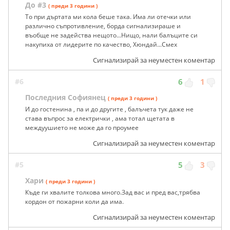
До #3
( преди 3 години )
То при дъртата ми кола беше така. Има ли отечки или
различно съпротивление, борда сигнализираше и
въобще не задейства нещото...Нищо, нали балъците си
накупиха от лидерите по качество, Хюндай...Смех
Сигнализирай за неуместен коментар
#6
6
1
Последния Софиянец
( преди 3 години )
И до гостенина , па и до другите , балъчета тук даже не
става въпрос за електрички , ама тотал щетата в
междуушието не може да го проумее
Сигнализирай за неуместен коментар
#5
5
3
Хари
( преди 3 години )
Къде ги хвалите толкова много.Зад вас и пред вас,трябва
кордон от пожарни коли да има.
Сигнализирай за неуместен коментар