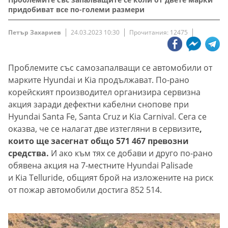
придобиват все по-големи размери
Петър Захариев
24.03.2023 10:30
Прочитания: 12475
Проблемите със самозапалващи се автомобили от
марките Hyundai и Kia продължават. По-рано
корейският производител организира сервизна
акция заради дефектни кабелни снопове при
Hyundai Santa Fe, Santa Cruz и Kia Carnival. Сега се
оказва, че се налагат две изтегляни в сервизите
,
които ще засегнат общо 571 467 превозни
средства.
И ако към тях се добави и друго по-рано
обявена акция на 7-местните Hyundai Palisade
и Kia Telluride, общият брой на изложените на риск
от пожар автомобили достига 852 514.