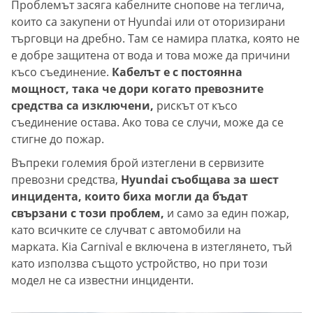
Проблемът засяга кабелните снопове на теглича,
които са закупени от Hyundai или от оторизирани
търговци на дребно. Там се намира платка, която не
е добре защитена от вода и това може да причини
късо съединение.
Кабелът е с постоянна
мощност, така че дори когато превозните
средства са изключени,
рискът от късо
съединение остава. Ако това се случи, може да се
стигне до пожар.
Въпреки големия брой изтеглени в сервизите
превозни средства,
Hyundai съобщава за шест
инцидента, които биха могли да бъдат
свързани с този проблем,
и само за един пожар,
като всичките се случват с автомобили на
марката. Kia Carnival е включена в изтеглянето, тъй
като използва същото устройство, но при този
модел не са известни инциденти.