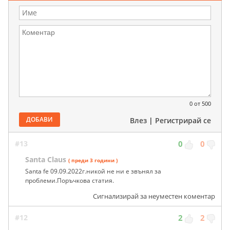
0
от 500
ДОБАВИ
Влез
|
Регистрирай се
#13
0
0
Santa Claus
( преди 3 години )
Santa fe 09.09.2022г.никой не ни е звънял за
проблеми.Поръчкова статия.
Сигнализирай за неуместен коментар
#12
2
2