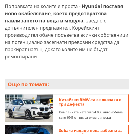
Поправката на колите е проста -
Hyundai поставя
ново окабеляване, което предотвратява
навлизането на вода в модула,
заедно с
допълнителен предпазител. Корейският
производител обаче посъветва всички собственици
на потенциално засегнати превозни средства да
паркират навън, докато колите им не бъдат
ремонтирани.
Още по темата:
Китайски BMW-та се оказаха с
три дефекта
Компанията изтегля 94 000 автомобила,
като 99% от тях са електрически
Subaru издаде нова забрана за