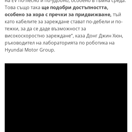
на EV по-лесно и по-удобно, особено в тъмна среда.
Това също така
ще подобри достъпността,
особено за хора с пречки за придвижване,
тъй
като кабелите за зареждане стават по-дебели и по-
тежки, за да се даде възможност за
високоскоростно зареждане“, каза Донг Джин Хюн,
ръководител на лабораторията по роботика на
Hyundai Motor Group.