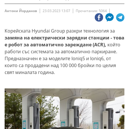
Антони Йорданов
23.03.2023 13:07
Прочитания: 5064
Корейската Hyundai Group разкри технология за
замяна на електрически зарядни станции - това
е робот за автоматично зареждане (ACR),
който
работи със системата за автоматично паркиране.
Предназначен е за моделите Ioniq5 и Ioniq6, от
които са продадени над 100 000 бройки по целия
свят миналата година.