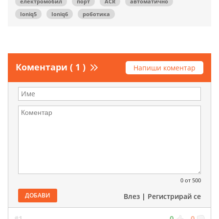
електромобил
порт
ACR
автоматично
Ioniq5
Ioniq6
роботика
Коментари ( 1 )
Напиши коментар
0
от 500
ДОБАВИ
Влез
|
Регистрирай се
#1
0
0