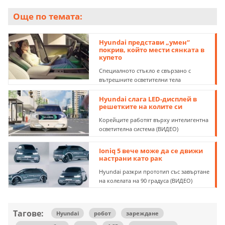
Още по темата:
Hyundai представи „умен“
покрив, който мести сянката в
купето
Специалното стъкло е свързано с
вътрешните осветителни тела
Hyundai слага LED-дисплей в
решетките на колите си
Корейците работят върху интелигентна
осветителна система (ВИДЕО)
Ioniq 5 вече може да се движи
настрани като рак
Hyundai разкри прототип със завъртане
на колелата на 90 градуса (ВИДЕО)
Тагове:
Hyundai
робот
зареждане