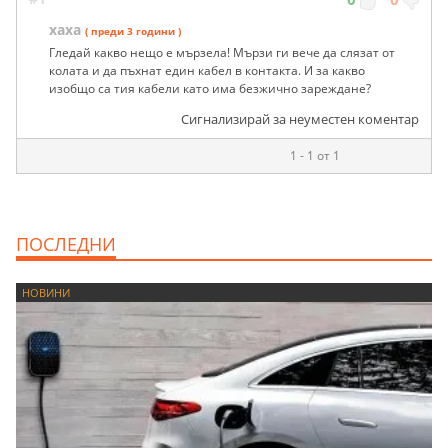
хаха
( преди 3 години )
Гледай какво нещо е мързела! Мързи ги вече да слязат от
колата и да пъхнат един кабел в контакта. И за какво
изобщо са тия кабели като има безжично зареждане?
Сигнализирай за неуместен коментар
1 - 1 от 1
ПОСЛЕДНИ
НОВИНИ