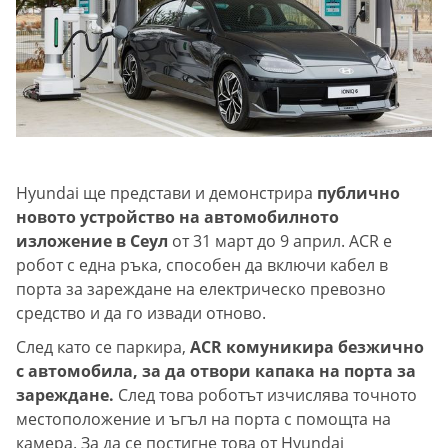
Hyundai ще представи и демонстрира
публично
новото устройство на автомобилното
изложение в Сеул
от 31 март до 9 април. ACR е
робот с една ръка, способен да включи кабел в
порта за зареждане на електрическо превозно
средство и да го извади отново.
След като се паркира,
ACR комуникира безжично
с автомобила, за да отвори капака на порта за
зареждане.
След това роботът изчислява точното
местоположение и ъгъл на порта с помощта на
камера. За да се постигне това от Hyundai