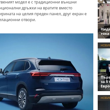
твеният модел е с традиционни външни
енционални дръжки на вратите вместо
ирината на целия преден панел, друг екран е
илационни отвори.
Нид
тока
НОВИ
Първ
за 5
Евро
НОВИ