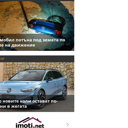
мобил потъна под земята по
е на движение
НИ
 новите коли остават по-
ни в жегата