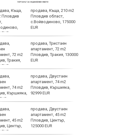
продава, Къща, 210 m2
Родр
Пловдив област,
Реал
с.Войводиново, 175000
търс
EUR
продава, Тристаен
НА Ж
апартамент, 72 m2
Локо
Пловдив, Тракия, 130000
(отм
EUR
гред
продава, Двустаен
Кими
апартамент, 74 m2
любо
Пловдив, Кършияка,
на С
92999 EUR
продава, Двустаен
Слаб
апартамент, 45 m2
Пловдив, Център,
125000 EUR