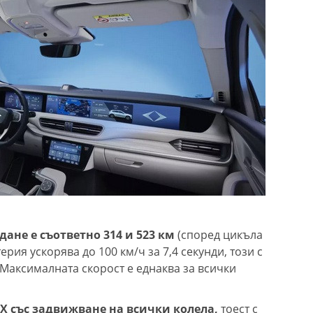
дане е съответно 314 и 523 км
(според цикъла
рия ускорява до 100 км/ч за 7,4 секунди, този с
. Максималната скорост е еднаква за всички
0X със задвижване на всички колела,
тоест с