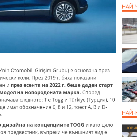
НАЙ-
'nin Otomobili Girişim Grubu) е основана през
ически коли. През 2019 г. бяха показани
дан и
през есента на 2022 г. беше даден старт
 модел на новородената марка.
Според
ачава следното: T е Togg и Türkiye (Турция), 10
е имат обозначения 6, 8 и 12, тоест A, B и D-
НАЙ-
.
по дизайна на концепциите TOGG
и като цяло
НОВИ
оя предвестник, въпреки че външният вид е