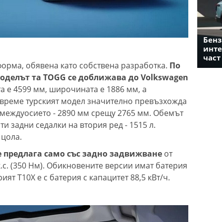
Бенз
инте
част
форма, обявена като собствена разработка.
По
оделът та TOGG се доближава до Volkswagen
а е 4599 мм, широчината е 1886 мм, а
 време турският модел значително превъзхожда
междуосието - 2890 мм срещу 2765 мм. Обемът
ти задни седалки на втория ред - 1515 л.
 цола.
е предлага само със задно задвижване
от
.с. (350 Нм). Обикновените версии имат батерия
рият T10X е с батерия с капацитет 88,5 кВт/ч.