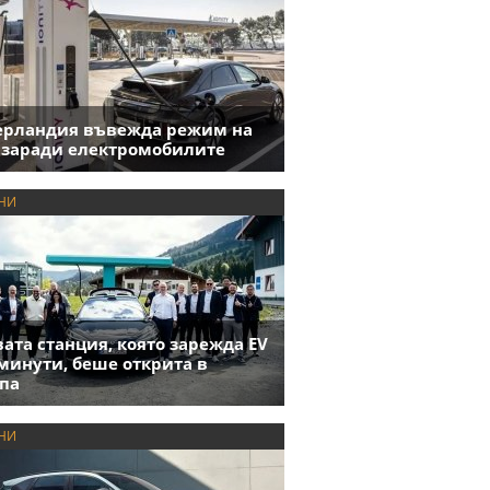
ерландия въвежда режим на
 заради електромобилите
НИ
ата станция, която зарежда EV
 минути, беше открита в
па
НИ