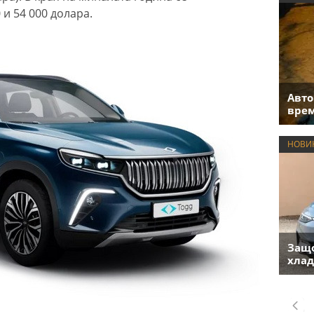
и 54 000 долара.
Авто
врем
НОВИ
Защо
хлад