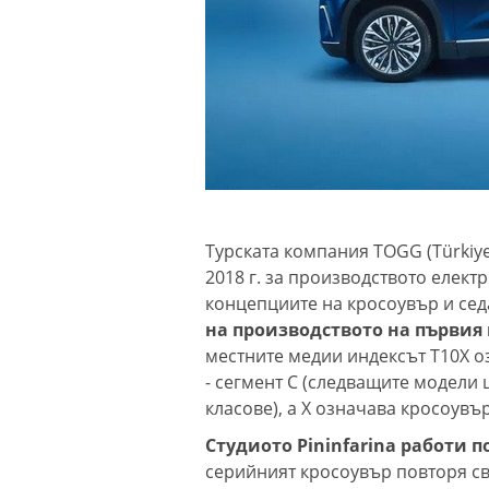
Турската компания TOGG (Türkiye
2018 г. за производството електр
концепциите на кросоувър и се
на производството на първия
местните медии индексът T10X озн
- сегмент C (следващите модели щ
класове), а X означава кросоувър
Студиото Pininfarina работи 
серийният кросоувър повторя св