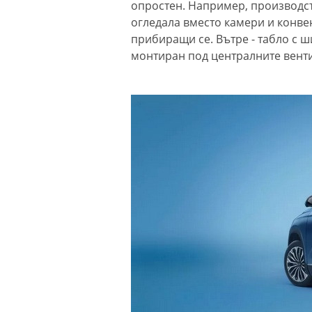
опростен. Например, производс
огледала вместо камери и конв
прибиращи се. Вътре - табло с ш
монтиран под централните вент