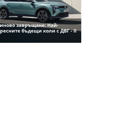
иново завръщане: Най-
ресните бъдещи коли с ДВГ - II