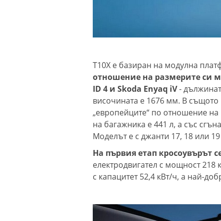
T10X е базиран на модулна плат
отношение на размерите си м
ID 4 и Skoda Enyaq iV
- дължинат
височината е 1676 мм. В същото
„европейците“ по отношение на 
на багажника е 441 л, а със сгъна
Моделът е с джанти 17, 18 или 19
На първия етап кросоувърът с
електродвигател с мощност 218 к
с капацитет 52,4 кВт/ч, а най-доб