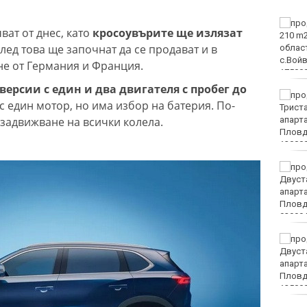
Двоен ръст на чревните
ат от днес, като
кросоувърите ще излязат
инфекции за седмица
след това ще започнат да се продават и в
във Варненско
чне от Германия и Франция.
версии с един и два двигателя с пробег до
Вечерен крос ще се
с един мотор, но има избор на батерия. По-
проведе тази събота в
 задвижване на всички колела.
Морската градина на
Варна
Тази събота: откриват
ловния сезон за пернат
дивеч
ФК Девня гостува на
Атлетик (Провадия) за
Аматьорската купа