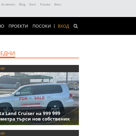
Az-deteto
Blog
Start
Posoka
Boec
НО
ПРОЕКТИ
ПОСОКИ
ВХОД
ЕДНИ
НИ
ta Land Cruiser на 999 999
метра търси нов собственик
НИ