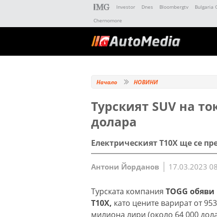
Investor
Dnes
Bloombergtv
Bulgaria 
Chernomore
Начало
НОВИНИ
Турският SUV на то
долара
Електрическият T10X ще се пр
Антони Йорданов
17.03.2023 0
Турската компания
TOGG обяви 
T10X,
като цените варират от 953
милиона лири (около 64 000 дола