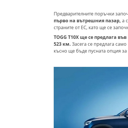
Предварителните поръчки започв
първо на вътрешния пазар,
а 
страните от ЕС, като ще се запо
TOGG T10X ще се предлага във 
523 км.
Засега се предлага само 
късно ще бъде пусната опция за