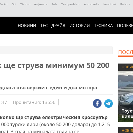
On Air
Gol
Tialoto
Az-jenata
Puls
Teenproblem
Automedia
Imoti.net
Rabota
НОВИНИ
ТЕСТ ДРАЙВ
ИСТОРИИ
ТЕХНИКА
ПОЛЕЗ
ПОСЛ
к ще струва минимум 50 200
НОВИ
едлага във версии с един и два мотора
8:47
Прочитания: 13556
Toyo
кило
колко ще струва електрическия кросоувър
 000 турски лири (около 50 200 долара) до 1,215
НОВИ
ра). В края на миналата година се