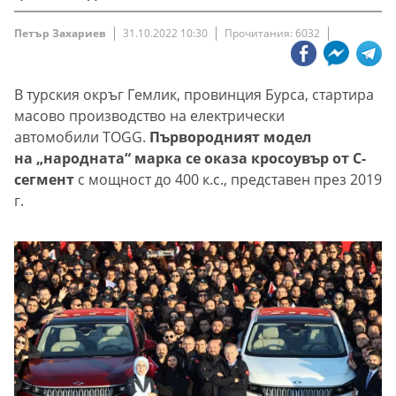
Петър Захариев
31.10.2022 10:30
Прочитания: 6032
В турския окръг Гемлик, провинция Бурса, стартира
масово производство на електрически
автомобили TOGG.
Първородният модел
на „народната“ марка се оказа кросоувър от C-
сегмент
с мощност до 400 к.с., представен през 2019
г.