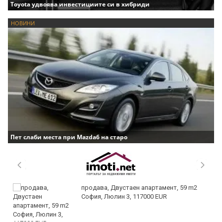
Toyota удвоява инвестициите си в хибриди
НОВИНИ
Пет слаби места при Mazda6 на старо
продава, Двустаен апартамент, 59 m2
София, Люлин 3, 117000 EUR