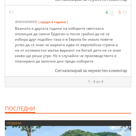
#1
4
5
анонимен
( преди 3 години )
Важното е другата година на изборите светската
опозиция да смени Ердоган и после трайно да не се
избира друг подобен така и в Европа би имало повече
успех да се знае че марката идва от европейска страна а
не от ислямистки малък вариант на Китай дето не се знае
какво ще реши утре. Не е случайно че производството е
планирано да започне дни преди изборите
Сигнализирай за неуместен коментар
1 - 4 от 4
ПОСЛЕДНИ
НОВИНИ