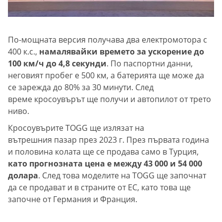
По-мощната версия получава два електромотора с
400 к.с.,
намалявайки времето за ускорение до
100 км/ч до 4,8 секунди
. По паспортни данни,
неговият пробег е 500 км, а батерията ще може да
се зарежда до 80% за 30 минути. След
време кросоувърът ще получи и автопилот от трето
ниво.
Кросоувърите TOGG ще излязат на
вътрешния пазар през 2023 г. През първата година
и половина колата ще се продава само в Турция,
като прогнозната цена е между 43 000 и 54 000
долара
. След това моделите на TOGG ще започнат
да се продават и в страните от ЕС, като това ще
започне от Германия и Франция.