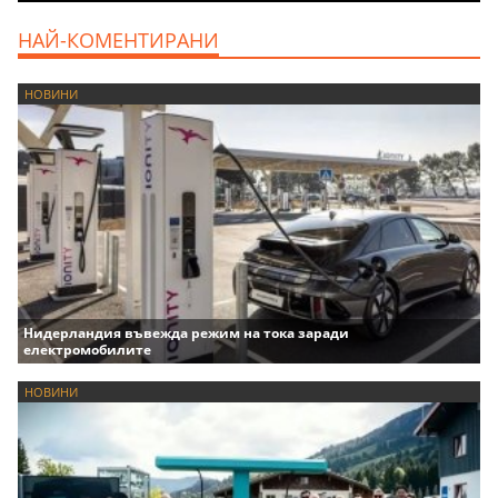
НАЙ-КОМЕНТИРАНИ
НОВИНИ
Нидерландия въвежда режим на тока заради
електромобилите
НОВИНИ