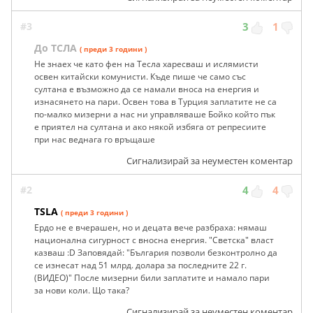
#3
3
1
До ТСЛА
( преди 3 години )
Не знаех че като фен на Тесла харесваш и ислямисти
освен китайски комунисти. Къде пише че само със
султана е възможно да се намали вноса на енергия и
изнасянето на пари. Освен това в Турция заплатите не са
по-малко мизерни а нас ни управляваше Бойко който пък
е приятел на султана и ако някой избяга от репресиите
при нас веднага го връщаше
Сигнализирай за неуместен коментар
#2
4
4
TSLA
( преди 3 години )
Ердо не е вчерашен, но и децата вече разбраха: нямаш
национална сигурност с вносна енергия. "Светска" власт
казваш :D Заповядай: "България позволи безконтролно да
се изнесат над 51 млрд. долара за последните 22 г.
(ВИДЕО)" После мизерни били заплатите и намало пари
за нови коли. Що така?
Сигнализирай за неуместен коментар