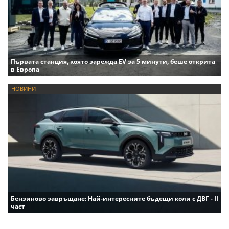
Първата станция, която зарежда EV за 5 минути, беше открита
в Европа
НОВИНИ
Бензиново завръщане: Най-интересните бъдещи коли с ДВГ - II
част