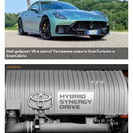
Най-добрият V6 в света? Тествахме новите GranTurismo и
GranCabrio
НОВИНИ