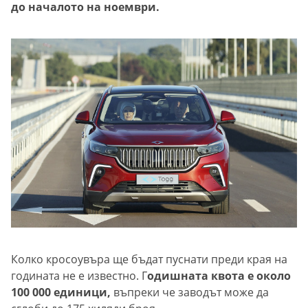
до началото на ноември.
Колко кросоувъра ще бъдат пуснати преди края на
годината не е известно. Г
одишната квота е около
100 000 единици,
въпреки че заводът може да