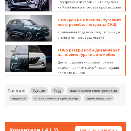
Електрическият седан TCSD е с дизайн
на Pininfarina и е готов за производство
Омикрон не е пречка - турският
електромобил пътува за САЩ
Компанията Togg иска след 3 години да
стъпи и на пазара зад океана
TOGG разкри кой е дизайнерът
на първия турски автомобил
Двата представени модела показват
видими прилики с дизайнерски студии
близкото минало
Тагове:
Турция
Togg
национален електромобил
ердоган
електрически кросоувър
производство
Коментари ( 4 )
Напиши коментар