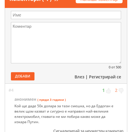
0
от 500
ДОБАВИ
Влез
|
Регистрирай се
#4
1
2
анонимен
( преди 3 години )
Кой ще даде 50к долара за тази смешка, но да Ердоган е
велик щом казват и сигурно е направил най-великия
електромобил, главата не ми побира какво може да
изкара Путин.
Сигнализирай за неуместен коментар