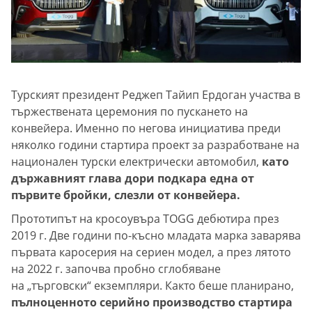
Турският президент Реджеп Тайип Ердоган участва в
тържествената церемония по пускането на
конвейера. Именно по негова инициатива преди
няколко години стартира проект за разработване на
национален турски електрически автомобил,
като
държавният глава дори подкара една от
първите бройки, слезли от конвейера.
Прототипът на кросоувъра TOGG дебютира през
2019 г. Две години по-късно младата марка заварява
първата каросерия на сериен модел, а през лятото
на 2022 г. започва пробно сглобяване
на „търговски“ екземпляри. Както беше планирано,
пълноценното серийно производство стартира