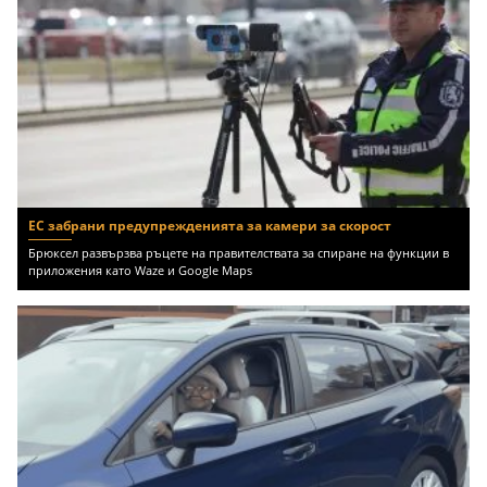
ЕС забрани предупрежденията за камери за скорост
Брюксел развързва ръцете на правителствата за спиране на функции в
приложения като Waze и Google Maps