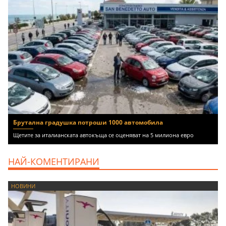
Брутална градушка потроши 1000 автомобила
Щетите за италианската автокъща се оценяват на 5 милиона евро
НАЙ-КОМЕНТИРАНИ
НОВИНИ