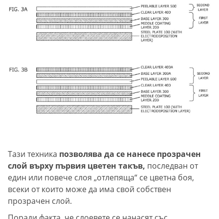
Тази техника
позволява да се нанесе прозрачен
слой върху първия цветен такъв,
последван от
един или повече слоя „отлепяща“ се цветна боя,
всеки от които може да има свой собствен
прозрачен слой.
Поради факта, че слоевете се нанасят със