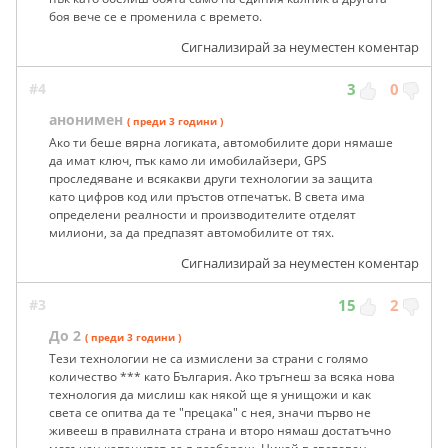
боя вече се е променила с времето.
Сигнализирай за неуместен коментар
#4
3
0
анонимен
( преди 3 години )
Ако ти беше вярна логиката, автомобилите дори нямаше
да имат ключ, пък камо ли имобилайзери, GPS
проследяване и всякакви други технологии за защита
като цифров код или пръстов отпечатък. В света има
определени реалности и производителите отделят
милиони, за да предпазят автомобилите от тях.
Сигнализирай за неуместен коментар
#3
15
2
До 2
( преди 3 години )
Тези технологии не са измислени за страни с голямо
количество *** като България. Ако тръгнеш за всяка нова
технология да мислиш как някой ще я унищожи и как
света се опитва да те "прецака" с нея, значи първо не
живееш в правилната страна и второ нямаш достатъчно