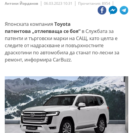
Антони Йорданов
06.03.2023 10:31
Прочитания: 8954
Японската компания
Toyota
патентова „отлепваща се боя“
в Службата за
патенти и търговски марки на САЩ, като целта е
следите от надраскване и повърхностните
драскотини по автомобила да станат по-лесни за
ремонт, информира CarBuzz.