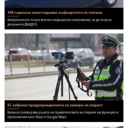
108-годишна жена поднови шофьорската си книжка
Американката покри всички медицински изисквания, за да получи
документа (ВИДЕО)
ЕС забрани предупрежденията за камери за скорост
Брюксел развързва ръцете на правителствата за спиране на функции в
приложения като Waze и Google Maps