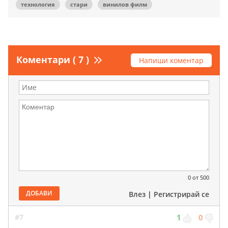
технология
стари
винилов филм
Коментари ( 7 )
Напиши коментар
0
от 500
ДОБАВИ
Влез
|
Регистрирай се
#7
1
0