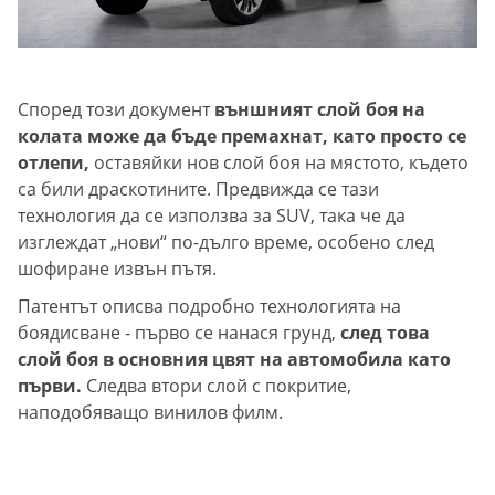
Според този документ
външният слой боя на
колата може да бъде премахнат, като просто се
отлепи,
оставяйки нов слой боя на мястото, където
са били драскотините. Предвижда се тази
технология да се използва за SUV, така че да
изглеждат „нови“ по-дълго време, особено след
шофиране извън пътя.
Патентът описва подробно технологията на
боядисване - първо се нанася грунд,
след това
слой боя в основния цвят на автомобила като
първи.
Следва втори слой с покритие,
наподобяващо винилов филм.