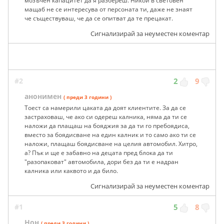
мозъчен капацитет да я разбереш. Никой в световен
мащаб не се интересува от персоната ти, даже не знаят
че съществуваш, че да се опитват да те прецакат.
Сигнализирай за неуместен коментар
#2
2
9
анонимен
( преди 3 години )
Тоест са намерили цаката да доят клиентите. За да се
застраховаш, че ако си одереш калника, няма да ти се
наложи да плащаш на бояджия за да ти го пребоядиса,
вместо за боядисване на един калник и то само ако ти се
наложи, плащаш боядисване на целия автомобил. Хитро,
а? Пък и ще е забавно на децата пред блока да ти
"разопаковат" автомобила, дори без да ти е надран
калника или каквото и да било.
Сигнализирай за неуместен коментар
#1
5
8
Нон
( преди 3 години )