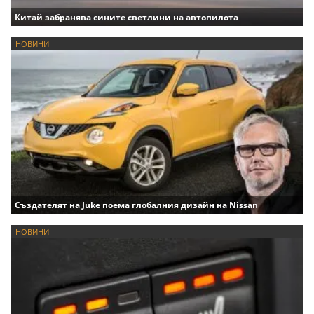
Китай забранява сините светлини на автопилота
НОВИНИ
Създателят на Juke поема глобалния дизайн на Nissan
НОВИНИ