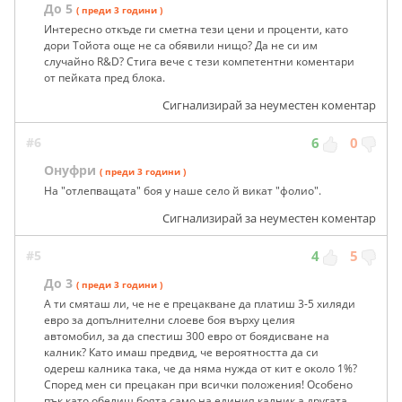
До 5
( преди 3 години )
Интересно откъде ги сметна тези цени и проценти, като
дори Тойота още не са обявили нищо? Да не си им
случайно R&D? Стига вече с тези компетентни коментари
от пейката пред блока.
Сигнализирай за неуместен коментар
#6
6
0
Онуфри
( преди 3 години )
На "отлепващата" боя у наше село й викат "фолио".
Сигнализирай за неуместен коментар
#5
4
5
До 3
( преди 3 години )
А ти смяташ ли, че не е прецакване да платиш 3-5 хиляди
евро за допълнителни слоеве боя върху целия
автомобил, за да спестиш 300 евро от боядисване на
калник? Като имаш предвид, че вероятността да си
одереш калника така, че да няма нужда от кит е около 1%?
Според мен си прецакан при всички положения! Особено
пък като обелиш боята само на единия калник а другата