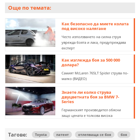
Още по темата:
Как безопасно да миете колата
под високо налягане
Често използването на силна струя
уврежда боята и лака, предупреждава
експерт
Как изглежда боя за 500 000
долара?
Самият McLaren 765LT Spider струва по-
малко (ВИДЕО)
Знаете ли колко струва
двуцветната боя за BMW 7-
Series
Германският производител обясни
защо цената е толкова висока
Тагове:
Toyota
патент
отлепваща се боя
боя