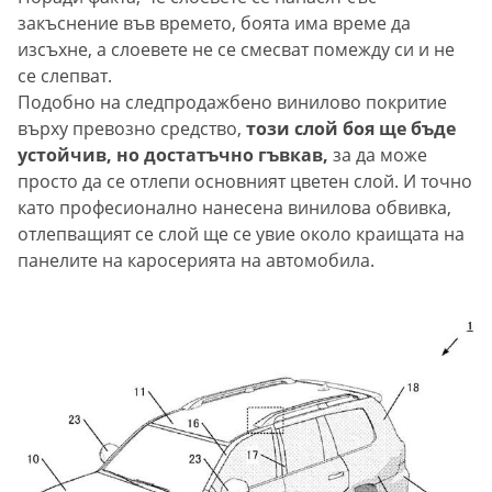
закъснение във времето, боята има време да
изсъхне, а слоевете не се смесват помежду си и не
се слепват.
Подобно на следпродажбено винилово покритие
върху превозно средство,
този слой боя ще бъде
устойчив, но достатъчно гъвкав,
за да може
просто да се отлепи основният цветен слой. И точно
като професионално нанесена винилова обвивка,
отлепващият се слой ще се увие около краищата на
панелите на каросерията на автомобила.