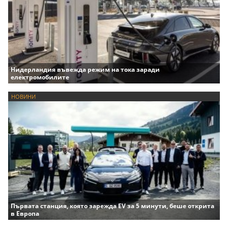
Нидерландия въвежда режим на тока заради
електромобилите
НОВИНИ
Първата станция, която зарежда EV за 5 минути, беше открита
в Европа