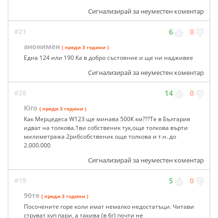
Сигнализирай за неуместен коментар
#21
6
0
анонимен
( преди 3 години )
Една 124 или 190 Ка в добро състояние и ще ни надживее
Сигнализирай за неуместен коментар
#20
14
0
Kiro
( преди 3 години )
Как Мерцедеса W123 ще минава 500К км???Те в България
идват на толкова.1ви собственик тук,още толкова върти
милиметража 2рибсобственик още толкова и т.н. до
2.000.000
Сигнализирай за неуместен коментар
#19
5
0
90те
( преди 3 години )
Посочените горе коли имат немалко недостатъци. Читави
струват куп пари, а такива (в бг) почти не