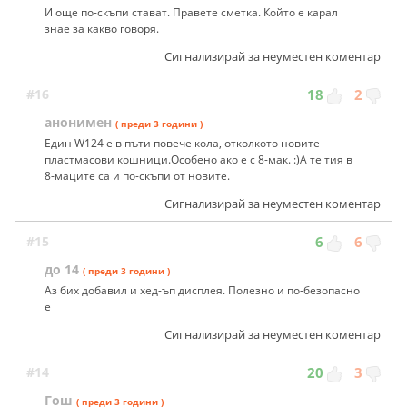
И още по-скъпи стават. Правете сметка. Който е карал
знае за какво говоря.
Сигнализирай за неуместен коментар
#16
18
2
анонимен
( преди 3 години )
Един W124 е в пъти повече кола, отколкото новите
пластмасови кошници.Особено ако е с 8-мак. :)А те тия в
8-маците са и по-скъпи от новите.
Сигнализирай за неуместен коментар
#15
6
6
до 14
( преди 3 години )
Аз бих добавил и хед-ъп дисплея. Полезно и по-безопасно
е
Сигнализирай за неуместен коментар
#14
20
3
Гош
( преди 3 години )