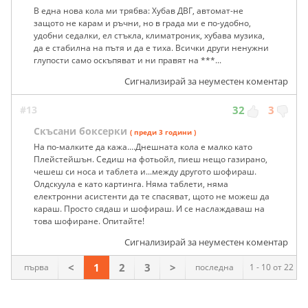
В една нова кола ми трябва: Хубав ДВГ, автомат-не
защото не карам и ръчни, но в града ми е по-удобно,
удобни седалки, ел стъкла, климатроник, хубава музика,
да е стабилна на пътя и да е тиха. Всички други ненужни
глупости само оскъпяват и ни правят на ***...
Сигнализирай за неуместен коментар
#13
32
3
Скъсани боксерки
( преди 3 години )
На по-малките да кажа....Днешната кола е малко като
Плейстейшън. Седиш на фотьойл, пиеш нещо газирано,
чешеш си носа и таблета и...между другото шофираш.
Олдскуула е като картинга. Няма таблети, няма
електронни асистенти да те спасяват, щото не можеш да
караш. Просто сядаш и шофираш. И се наслаждаваш на
това шофиране. Опитайте!
Сигнализирай за неуместен коментар
<
1
2
3
>
първа
последна
1 - 10 от 22