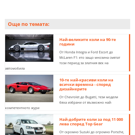
Още по темата:
Най-великите коли на 90-те
години
От Honda Integra и Ford Escort до
McLaren F1: ето защо мнозина смятат
този период за златния век на
автомобила
10-те най-красиви коли на
всички времена - според
дизайнерите
От Chevrolet до Bugatti, тези модели
бяха избрани от възможно най-
компетентното жури
Най-добрите коли за под 11 000
лева според Top Gear
От скромно Suzuki до огромно Porsche,