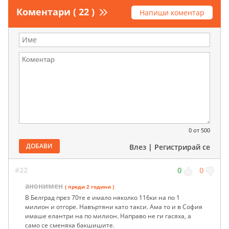
Коментари ( 22 )
Напиши коментар
0
от 500
ДОБАВИ
Влез
|
Регистрирай се
#22
0
0
анонимен
( преди 2 години )
В Белград през 70те е имало няколко 116ки на по 1
милион и отгоре. Навъртяни като такси. Ама то и в София
имаше елантри на по милион. Направо не ги гасяха, а
само се сменяха бакшишите.