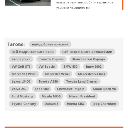
всеки от тези автомобили гарантира
усмивка на лицето ви
Тагове:
най-добрите класики
най-издръжливите коли
най-надеждните автомобили
втора ръка
тойота Корола
Фолксваген Корадо
VW Golf GTI
VW Beetle
BMW E30
bmw 2002
Mercedes W123
Mercedes W140
Mercedes S-Class
Lexus LS400
Toyota AE86
Toyota Land Crusier
Volvo 240
Saab 900
Chevrolet Impala
Small Block V8
Ford Mustang
Mazda MX-5
Nissan President
Toyota Century
Datsun Z
Honda CRX
Jeep Cherokee