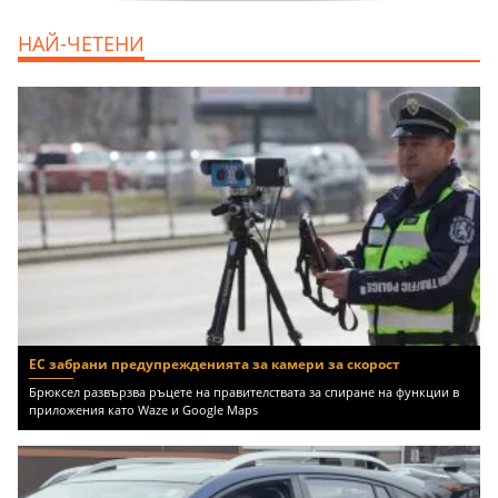
продава, Едностаен апартамент, 39 m2
НАЙ-ЧЕТЕНИ
Бургас област, к.к.Слънчев Бряг, 65500
EUR
ЕС забрани предупрежденията за камери за скорост
Брюксел развързва ръцете на правителствата за спиране на функции в
приложения като Waze и Google Maps