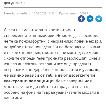
ден-днешен
Екип Automedia
16.02.2023 16:22
Прочитания: 106098
Далеч не сме от хората, които отричат
съвременните автомобили. Не може да се оспори,
че те са по-комфортни, с несравнимо повече екстри,
по-добро пътно поведение и по-безопасни. Но има
и някои отношения, в които те не могат да се мерят
с колите отпреди "електронната революция". Онези
изцяло аналогови ветерани все още предлагат
несравнимо по-директен контакт с пътя и
усещане,
че всичко зависи от теб, а не от десетките ти
електронни помощници
. Да не говорим, че в
много случаи и дизайнът ги кара да изпъкват,
особено на фона на твърде уеднаквените модели в
наши дни.