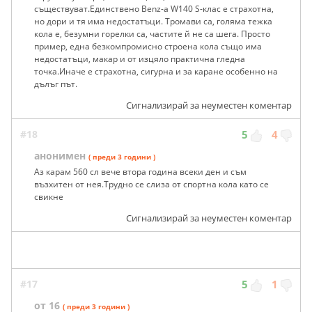
съществуват.Единствено Benz-a W140 S-клас е страхотна,
но дори и тя има недостатъци. Тромави са, голяма тежка
кола е, безумни горелки са, частите й не са шега. Просто
пример, една безкомпромисно строена кола също има
недостатъци, макар и от изцяло практична гледна
точка.Иначе е страхотна, сигурна и за каране особенно на
дълъг път.
Сигнализирай за неуместен коментар
#18
5
4
анонимен
( преди 3 години )
Аз карам 560 сл вече втора година всеки ден и съм
възхитен от нея.Трудно се слиза от спортна кола като се
свикне
Сигнализирай за неуместен коментар
#17
5
1
от 16
( преди 3 години )