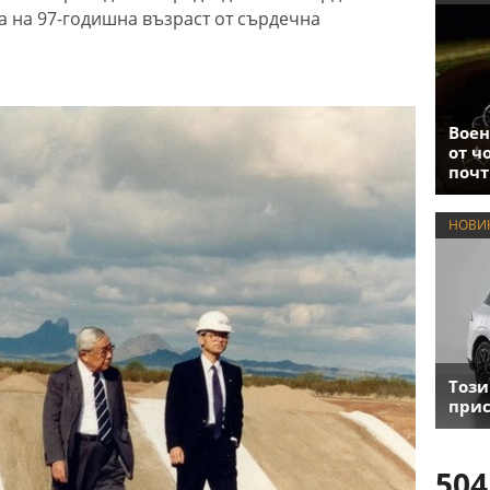
а на 97-годишна възраст от сърдечна
Воен
от ч
почт
НОВИ
Този
прис
504