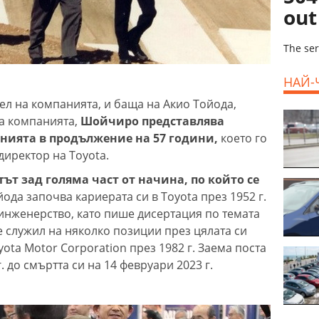
out
The ser
НАЙ-
ел на компанията, и баща на Акио Тойода,
на компанията,
Шойчиро представлява
анията в продължение на 57 години,
което го
директор на Toyota.
ът зад голяма част от начина, по който се
йода започва кариерата си в Toyota през 1952 г.
 инженерство, като пише дисертация по темата
е служил на няколко позиции през цялата си
yota Motor Corporation през 1982 г. Заема поста
. до смъртта си на 14 февруари 2023 г.