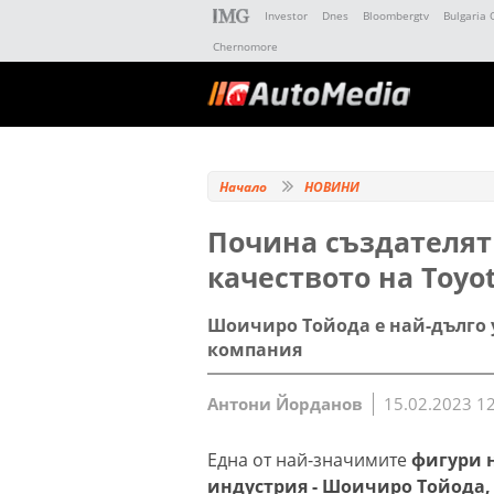
Investor
Dnes
Bloombergtv
Bulgaria 
Chernomore
Начало
НОВИНИ
Почина създателят
качеството на Toyo
Шоичиро Тойода е най-дълго 
компания
Антони Йорданов
15.02.2023 1
Една от най-значимите
фигури 
индустрия - Шоичиро Тойода