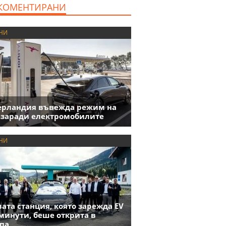
КОМЕНТИРАНИ
НИ
ерландия въвежда режим на
 заради електромобилите
НИ
ата станция, която зарежда EV
 минути, беше открита в
па