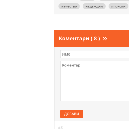
качество
надеждни
японски
Коментари ( 8 )
ДОБАВИ
#8