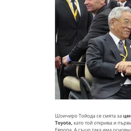
Шоичиро Тойода се смята за
це
Toyota,
като той открива и първ
Европа. А също така има основна