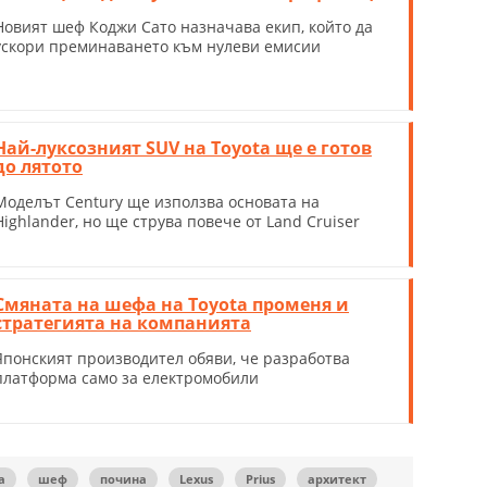
Новият шеф Коджи Сато назначава екип, който да
ускори преминаването към нулеви емисии
Най-луксозният SUV на Toyota ще е готов
до лятото
Моделът Century ще използва основата на
Highlander, но ще струва повече от Land Cruiser
Смяната на шефа на Toyota променя и
стратегията на компанията
Японският производител обяви, че разработва
платформа само за електромобили
а
шеф
почина
Lexus
Prius
архитект