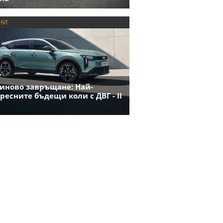
НИ
иново завръщане: Най-
ресните бъдещи коли с ДВГ - II