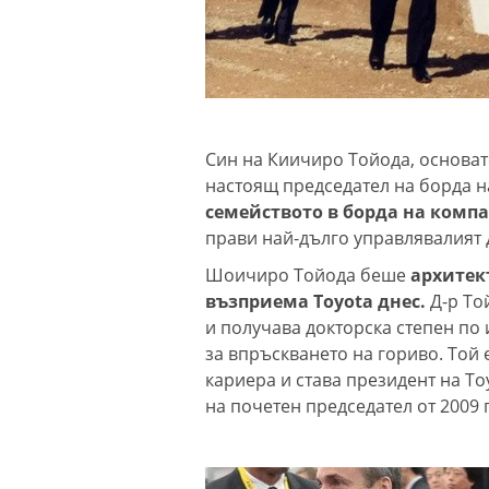
Син на Киичиро Тойода, основат
настоящ председател на борда 
семейството в борда на комп
прави най-дълго управлявалият 
Шоичиро Тойода беше
архитект
възприема Toyota днес.
Д-р То
и получава докторска степен по
за впръскването на гориво. Той 
кариера и става президент на To
на почетен председател от 2009 г