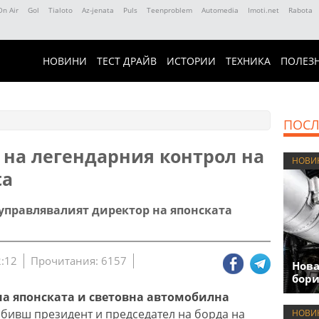
On Air
Gol
Tialoto
Az-jenata
Puls
Teenproblem
Automedia
Imoti.net
Rabota
НОВИНИ
ТЕСТ ДРАЙВ
ИСТОРИИ
ТЕХНИКА
ПОЛЕЗ
ПОСЛ
 на легендарния контрол на
НОВИ
ta
управлявалият директор на японската
2:12
Прочитания: 6157
Нова
бори
на японската и световна автомобилна
,
бивш президент и председател на борда на
НОВИ