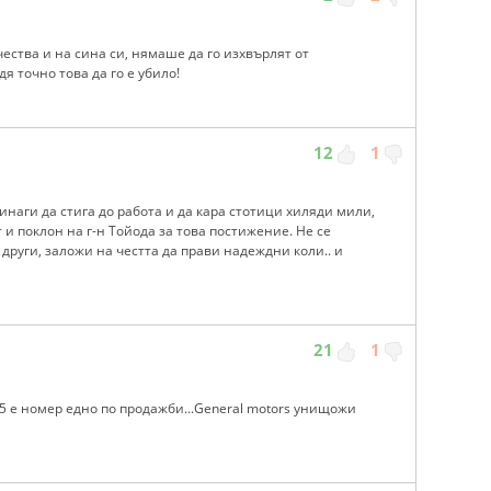
чества и на сина си, нямаше да го изхвърлят от
я точно това да го е убило!
12
1
инаги да стига до работа и да кара стотици хиляди мили,
 и поклон на г-н Тойода за това постижение. Не се
други, заложи на честта да прави надеждни коли.. и
21
1
15 е номер едно по продажби...General motors унищожи