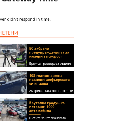
ver didn't respond in time.
ЧЕТЕНИ
ЕС забрани
предупрежденията за
камери за скорост
Брюксел развързва ръцете
на правителствата за
спиране на функции в
108-годишна жена
приложения като Waze и
поднови шофьорската
Google Maps
си книжка
Американката покри всички
медицински изисквания, за
да получи документа
Брутална градушка
(ВИДЕО)
потроши 1000
автомобила
Щетите за италианската
автокъща се оценяват на 5
милиона евро