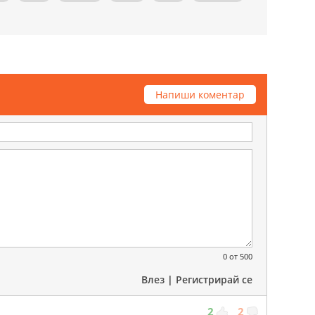
Напиши коментар
0
от 500
Влез
|
Регистрирай се
2
2