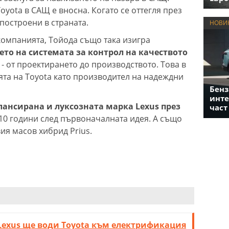
oyota в САЩ е вносна. Когато се оттегля през
 построени в страната.
НОВИ
 компанията, Тойода също така изигра
то на системата за контрол на качеството
- от проектирането до производството. Това в
ята на Toyota като производител на надеждни
Бенз
инте
лансирана и луксозната марка Lexus през
част
 10 години след първоначалната идея. А също
ия масов хибрид Prius.
Lexus ще води Toyota към електрификация