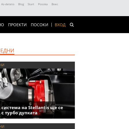
Az-deteto
Blog
Start
Posoka
Boec
НО
ПРОЕКТИ
ПОСОКИ
ВХОД
ЕДНИ
НИ
 система на Stellantis ще се
 с турбо дупката
НИ