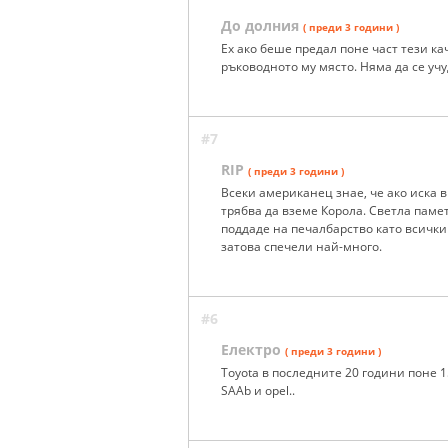
До долния
( преди 3 години )
Ех ако беше предал поне част тези ка
ръководното му място. Няма да се учуд
#7
RIP
( преди 3 години )
Всеки американец знае, че ако иска в
трябва да вземе Корола. Светла памет
поддаде на печалбарство като всички 
затова спечели най-много.
#6
Електро
( преди 3 години )
Toyota в последните 20 години поне 
SAAb и opel..