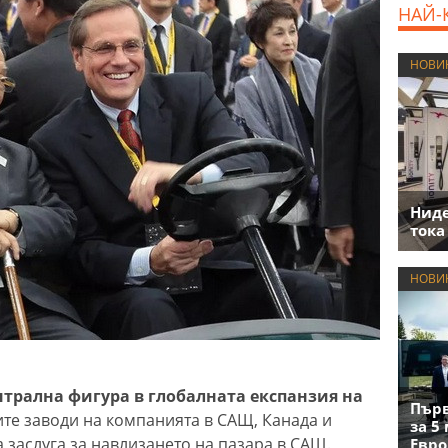
НАЙ-
НОВИ
Нид
тока
НОВИ
нтрална фигура в глобалната експанзия на
Първ
ите заводи на компанията в САЩ, Канада и
за 5
 заслуга за навлизането на пазара в САЩ.
Евро