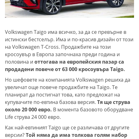
Volkswagen Taigo има всичко, за да се превърне в
истински бестселър. Има и по-красив дизайн от този
на Volkswagen T-Cross. Продажбите на този
кросоувър в Европа започнаха преди година и
половина и
оттогава на европейския пазар са
продадени повече от 63 000 кросоувъра Taigo.
Но шефовете на компанията Volkswagen решиха да
увеличат още повече продажбите на Taigo. Те
планират да постигнат това, като предложат на
купувачите по-евтина базова версия.
Тя ще струва
около 20 000 евро.
В момента базовото оборудване
Life струва 24 000 евро.
Как най-евтиният Taigo ще се различава от другите
версии?
Той няма да има толкова голям набор