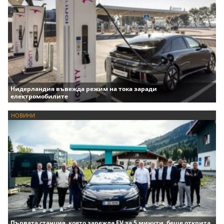
Нидерландия въвежда режим на тока заради
електромобилите
НОВИНИ
Първата станция, която зарежда EV за 5 минути, беше открита