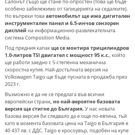
Салонът също ще стане по-опростен (това ще бъде
особено забележимо от тапицерията на седалките).
Но въпреки това
автомобилът ще има дигитален
инструментален панел и 6.5-инчов сензорен
дисплей
на информационно-развлекателната
система Composition Media.
Под предния капак
ще се монтира трицилиндров
1.0-литров TSI двигател с мощност 95 к.с.
, който
ще работи заедно с 5-степенна механична
скоростна кутия. Най-достъпната версия на
Volkswagen Taigo ще бъде пусната в продажба през
2023 г.
Възможно е да не се предлага във всички
европейски страни
, но най-вероятно базовата
версия ще стигне до България.
У нас новата
базова версия би следвало да е още по-евтина, тъй
като в момента базовата цена на Taigo в България е
40 437 лв. с ДДС. Taigo е кросоувър, подобен на купе