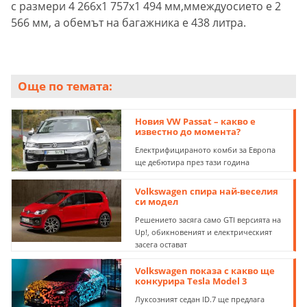
с размери 4 266x1 757x1 494 мм,ммеждуосието е 2
566 мм, а обемът на багажника е 438 литра.
Още по темата:
Новия VW Passat – какво е
известно до момента?
Електрифицираното комби за Европа
ще дебютира през тази година
Volkswagen спира най-веселия
си модел
Решението засяга само GTI версията на
Up!, обикновеният и електрическият
засега остават
Volkswagen показа с какво ще
конкурира Tesla Model 3
Луксозният седан ID.7 ще предлага