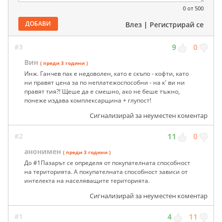
0
от 500
ДОБАВИ
Влез
|
Регистрирай се
#3
9
0
Вин
( преди 3 години )
Инж. Ганчев пак е недоволен, като е скъпо - кофти, като
ни правят цена за по неплатежоспособни - на к' ви ни
правят тия?! Щеше да е смешно, ако не беше тъжно,
понеже издава комплексарщина + глупост!
Сигнализирай за неуместен коментар
#2
11
0
анонимен
( преди 3 години )
До #1Пазарът се определя от покупателната способност
на територията. А покупателната способност зависи от
интелекта на населяващите територията.
Сигнализирай за неуместен коментар
#1
4
11