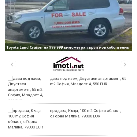
Toyota Land Cruiser на 999 999 километра търси нов собственик
дава под наем, Двустаен апартамент, 65
m2 София, Младост 4, 550 EUR
продава, Къща, 100 m2 София област,
с.Горна Малина, 79000 EUR