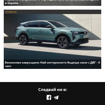
в Европа
НОВИНИ
Бензиново завръщане: Най-интересните бъдещи коли с ДВГ - II
част
Следвай ни в: