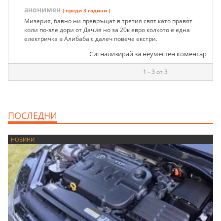
анонимен
( преди 3 години )
Мизерия, бавно ни превръщат в третия свят като правят
коли по-зле дори от Дачия но за 20к евро колкото е една
електричка в Алибаба с далеч повече екстри.
Сигнализирай за неуместен коментар
1 - 3 от 3
ПОСЛЕДНИ
НОВИНИ