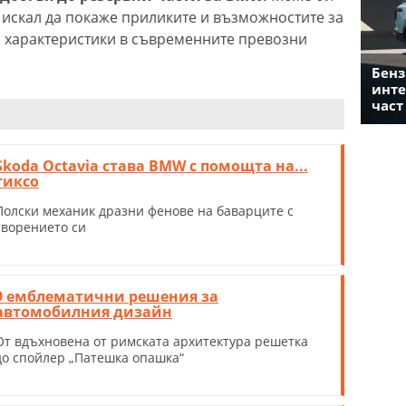
искал да покаже приликите и възможностите за
и характеристики в съвременните превозни
Бенз
инте
част
Skoda Octavia става BMW с помощта на...
тиксо
Полски механик дразни фенове на баварците с
творението си
9 емблематични решения за
автомобилния дизайн
От вдъхновена от римската архитектура решетка
до спойлер „Патешка опашка“