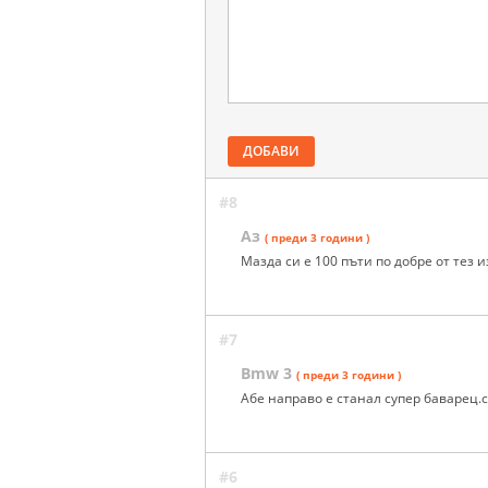
ДОБАВИ
#8
Аз
( преди 3 години )
Мазда си е 100 пъти по добре от тез 
#7
Bmw 3
( преди 3 години )
Абе направо е станал супер баварец
#6