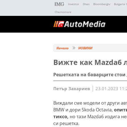
Investor
Dnes
Bloombergtv
Bulgaria 
Chernomore
Начало
НОВИНИ
Вижте как Mazda6 
Решетката на баварците стои 
Петър Захариев
23.01.2023 11:
Виждали сме модели от други а
BMW и дори Skoda Octavia,
опитв
тиксо,
но тази Mazda6 издига не
си решетка.