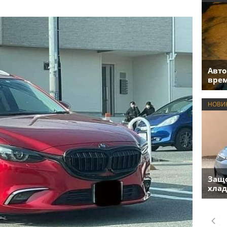
Авто
врем
НОВИ
Защо
хлад