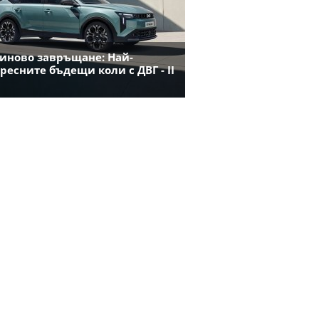
иново завръщане: Най-
ресните бъдещи коли с ДВГ - II