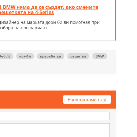
В BMW няма да се сърдят, ако смените
решетката на 4-Series
Дизайнер на марката дори би ви помогнал при
избора на нов вариант
Reddit
комби
преработка
решетка
BMW
Напиши коментар