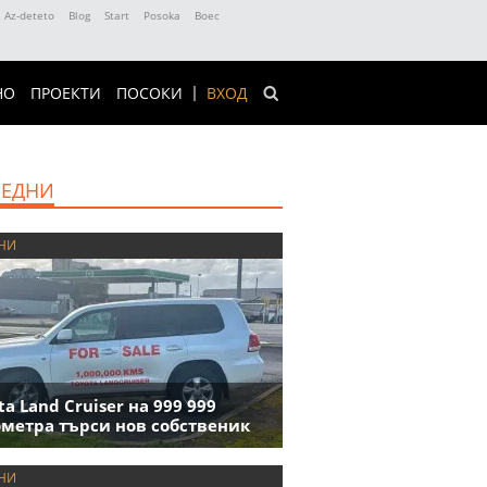
Az-deteto
Blog
Start
Posoka
Boec
НО
ПРОЕКТИ
ПОСОКИ
ВХОД
ЕДНИ
НИ
ta Land Cruiser на 999 999
метра търси нов собственик
НИ