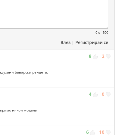
0
от 500
Влез
|
Регистрирай се
8
2
издухани Баварски рендета.
4
0
.спрямо някои модели
6
10