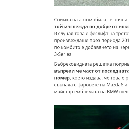
Снимка на автомобила се появи в
той изглежда по-добре от няк
В случая това е феслифт на трет
произвеждаше през периода 2015
по комбито e добавянето на че
3-Series.
Бъбрековидната решетка покрива
въпреки че част от последнат
номер,
което издава, че това е 
съвпада с фаровете на Mazda6 и
майстор емблемата на BMW щеше