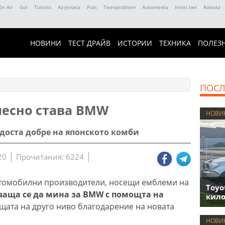
On Air
Gol
Tialoto
Az-jenata
Puls
Teenproblem
Automedia
Imoti.net
Rabota
НОВИНИ
ТЕСТ ДРАЙВ
ИСТОРИИ
ТЕХНИКА
ПОЛЕЗ
ПОСЛ
лесно става BMW
НОВИ
доста добре на японското комби
20
Прочитания: 6224
втомобилни производители, носещи емблеми на
Toyo
аща се да мина за BMW с помощта на
кило
щата на друго ниво благодарение на новата
НОВИ