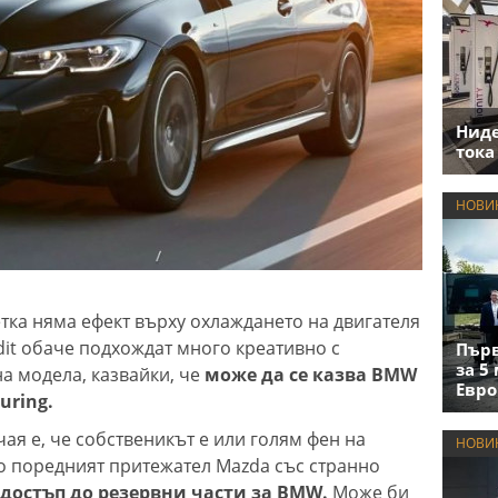
Нид
тока
НОВИ
етка няма ефект върху охлаждането на двигателя
dit обаче подхождат много креативно с
Първ
за 5
а модела, казвайки, че
може да се казва BMW
Евро
uring.
чая е, че собственикът е или голям фен на
НОВИ
о поредният притежател Mazda със странно
достъп до резервни части за BMW.
Може би