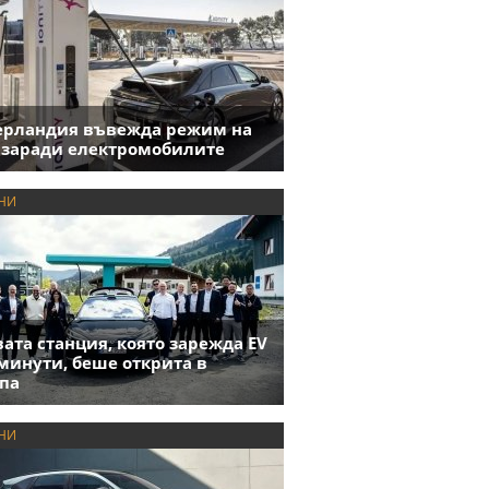
ерландия въвежда режим на
 заради електромобилите
НИ
ата станция, която зарежда EV
 минути, беше открита в
па
НИ