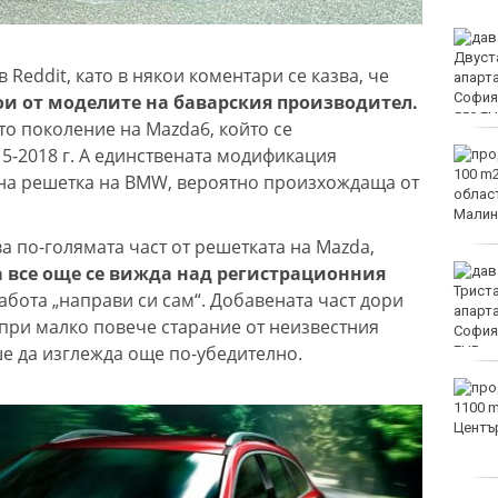
Двоен ръст на чревните
инфекции за седмица
 Reddit, като в някои коментари се казва, че
във Варненско
ои от моделите на баварския производител.
ото поколение на Mazda6, който се
-2018 г. А единствената модификация
Вечерен крос ще се
проведе тази събота в
рна решетка на BMW, вероятно произхождаща от
Морската градина на
Варна
 по-голямата част от решетката на Mazda,
а все още се вижда над регистрационния
Тази събота: откриват
ловния сезон за пернат
работа „направи си сам“. Добавената част дори
дивеч
 при малко повече старание от неизвестния
 да изглежда още по-убедително.
ФК Девня гостува на
Атлетик (Провадия) за
Аматьорската купа