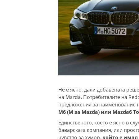
Не е ясно, дали добавената реш
на Mazda. Потребителите на Red
предложения за наименование н
M6 (M за Mazda) или Mazda6 To
Единственото, което е ясно в слу
баварската компания, или прост
чувство за хумор,
който е имал 