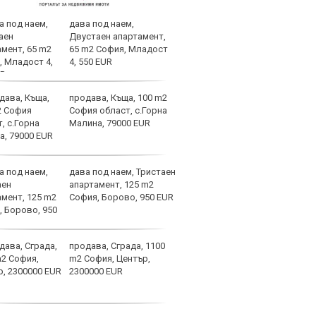
дава под наем,
Спор
Двустаен апартамент,
днес
65 m2 София, Младост
4, 550 EUR
продава, Къща, 100 m2
Мачо
София област, с.Горна
теле
Малина, 79000 EUR
авгу
дава под наем, Тристаен
Вела
апартамент, 125 m2
Левс
София, Борово, 950 EUR
наре
продава, Сграда, 1100
Коси
m2 София, Център,
взем
2300000 EUR