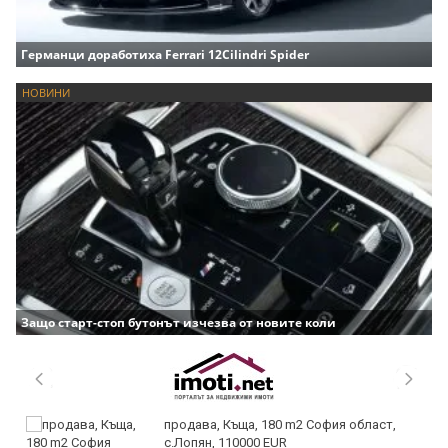
Германци доработиха Ferrari 12Cilindri Spider
НОВИНИ
Защо старт-стоп бутонът изчезва от новите коли
продава, Къща, 180 m2 София област,
с.Лопян, 110000 EUR