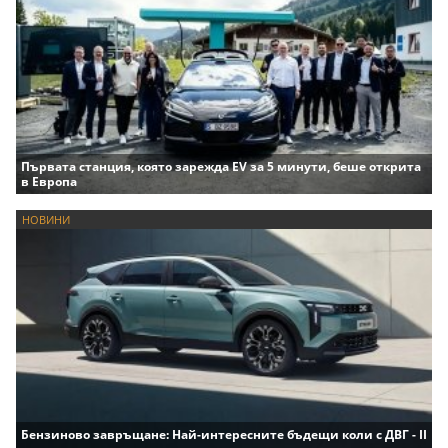
Първата станция, която зарежда EV за 5 минути, беше открита
в Европа
НОВИНИ
Бензиново завръщане: Най-интересните бъдещи коли с ДВГ - II