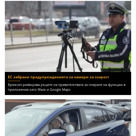
ЕС забрани предупрежденията за камери за скорост
Брюксел развързва ръцете на правителствата за спиране на функции в
приложения като Waze и Google Maps