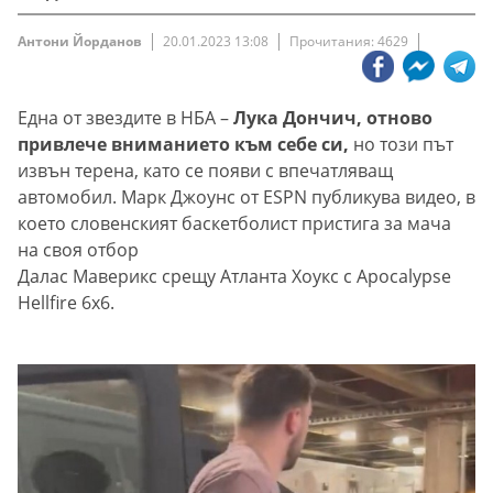
Антони Йорданов
20.01.2023 13:08
Прочитания: 4629
Една от звездите в НБА –
Лука Дончич, отново
привлече вниманието към себе си,
но този път
извън терена, като се появи с впечатляващ
автомобил. Марк Джоунс от ESPN публикува видео, в
което словенският баскетболист пристига за мача
на своя отбор
Далас Маверикс срещу Атланта Хоукс с Apocalypse
Hellfire 6x6.