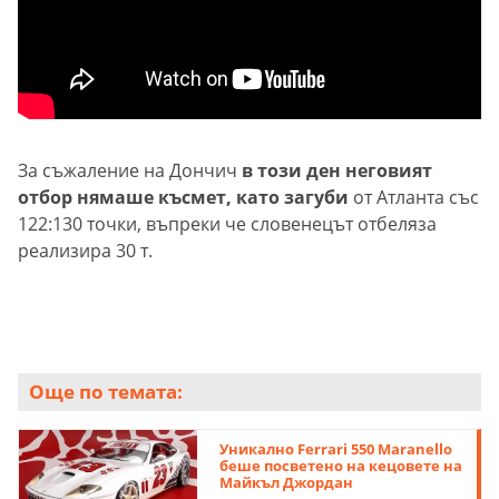
За съжаление на Дончич
в този ден неговият
отбор нямаше късмет, като загуби
от Атланта със
122:130 точки, въпреки че словенецът отбеляза
реализира 30 т.
Още по темата:
Уникално Ferrari 550 Maranello
беше посветено на кецовете на
Майкъл Джордан