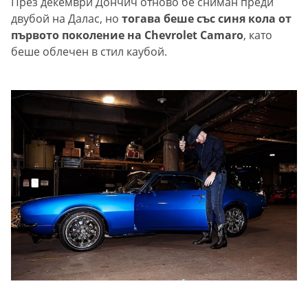
През декември Дончич отново бе сниман преди
двубой на Далас, но
тогава беше със синя кола от
първото поколение на Chevrolet Camaro
, като
беше облечен в стил каубой.