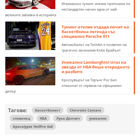
Италианско тунинг-ателие припомни по
нестандартен начин една от най-
великите забивки в историята
Тунинг-ателие отдаде почит на
баскетболна легенда със
специално Porsche 911
Автомобилът на TechArt е посветен на
трагично загиналия Кобе Брайънт
Уникално Lamborghini Urus на
звезда от НБА беше открадното
и разбито
Кросоувърът на Терънс Рос бил
отмъкнат от сервиза на официален
дилър
Тагове:
баскетболист
Chevrolet Camaro
словенец
НБА
Лука Дончич
уникално
Apocalypse Hellfire 6x6