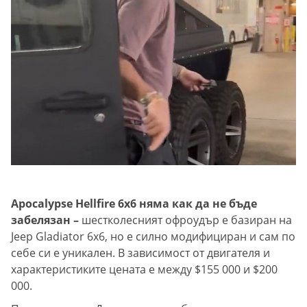
Apocalypse Hellfire 6x6 няма как да не бъде
забелязан –
шестколесният офроудър е базиран на
Jeep Gladiator 6x6, но е силно модифициран и сам по
себе си е уникален. В зависимост от двигателя и
характеристиките цената е между $155 000 и $200
000.