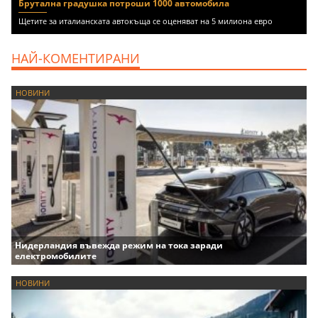
Брутална градушка потроши 1000 автомобила
Щетите за италианската автокъща се оценяват на 5 милиона евро
НАЙ-КОМЕНТИРАНИ
НОВИНИ
Нидерландия въвежда режим на тока заради
електромобилите
НОВИНИ