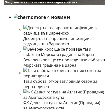
Защо новите коли остават по-хладни в жегата
Двоен ръст на чревните инфекции за
седмица във Варненско
Вечерен крос ще се проведе тази събота в
Морската градина на Варна
Тази събота: откриват ловния сезон за
пернат дивеч
ФК Девня гостува на Атлетик (Провадия)
за Аматьорската купа