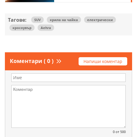
Тагове:
SUV
крила на чайка
електрически
кросоувър
Aehra
Коментари ( 0 )
Напиши коментар
0
от 500