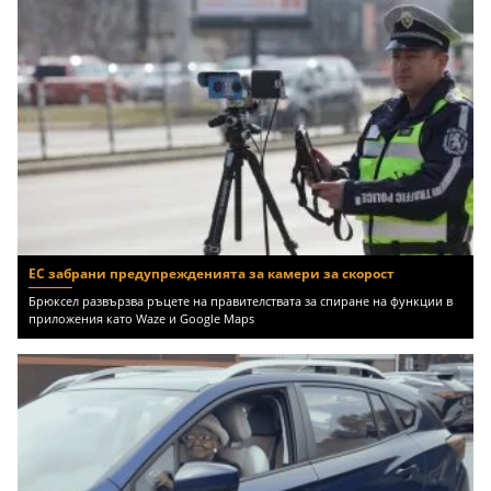
ЕС забрани предупрежденията за камери за скорост
Брюксел развързва ръцете на правителствата за спиране на функции в
приложения като Waze и Google Maps