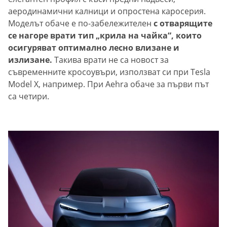
аеродинамични калници и опростена каросерия.
Моделът обаче е по-забележителен
с отварящите
се нагоре врати тип „крила на чайка“, които
осигуряват оптимално лесно влизане и
излизане.
Такива врати не са новост за
съвременните кросоувъри, използват си при Tesla
Model X, например. При Aehra обаче за първи път
са четири.