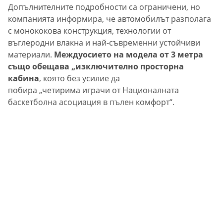
Допълнителните подробности са ограничени, но
компанията информира, че автомобилът разполага
с монококова конструкция, технологии от
въглеродни влакна и най-съвременни устойчиви
материали.
Междуосието на модела от 3 метра
също обещава „изключително просторна
кабина
, която без усилие да
побира „четирима играчи от Националната
баскетболна асоциация в пълен комфорт“.