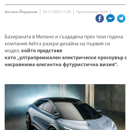
Антони Йорданов
09.11.2022 11:20
Прочитания: 6624
Базираната в Милано и създадена през тази година
компания Aehra разкри дизайна на първия си
модел,
който представя
като „ултрапремиален електрически кросоувър с
несравнима елегантна футуристична визия“.