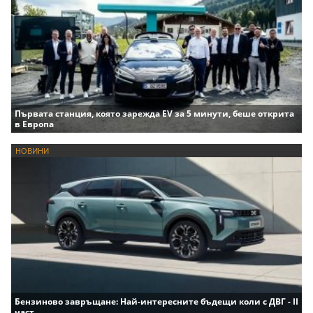
Първата станция, която зарежда EV за 5 минути, беше открита
в Европа
НОВИНИ
Бензиново завръщане: Най-интересните бъдещи коли с ДВГ - II
част