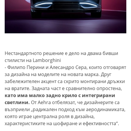
Нестандартното решение е дело на двама бивши
стилисти на Lamborghini
- Филипо Перини и Алесандро Сера, които отговарят
за дизайна на моделите на новата марка. Друг
забележителен акцент са скрито монтирани дръжки
на вратите. Задната част е сравнително опростена,
като има малко задно крило с интегрирани
светлини.
От Aehra отбелязат, че дизайнерите са
възприели „радикален подход към аеродинамиката,
която играе централна роля в дизайна,
характеристиките на шофиране и ефективността“.