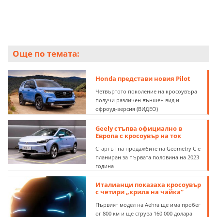
Още по темата:
Honda представи новия Pilot
Четвъртото поколение на кросоувъра
получи различен външен вид и
офроуд-версия (ВИДЕО)
Geely стъпва официално в
Европа с кросоувър на ток
Стартът на продажбите на Geometry C е
планиран за първата половина на 2023
година
Италианци показаха кросоувър
с четири „крила на чайка“
Първият модел на Aehra ще има пробег
ог 800 км и ще струва 160 000 долара