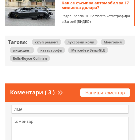
Как се съсипва автомобил за 17
милиона долара?
Pagani Zonda HP Barchetta катастрофира
в Загреб (ВИДЕО)
Тагове:
скъп ремонт
луксозни коли
Монголия
инцидент
катастрофа
Mercedes-Benz-GLE
Rolls-Royce Cullinan
Коментари ( 3 )
Напиши коментар