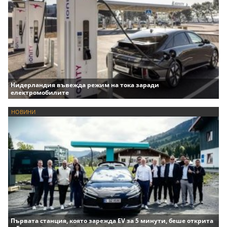
Нидерландия въвежда режим на тока заради
електромобилите
НОВИНИ
Първата станция, която зарежда EV за 5 минути, беше открита