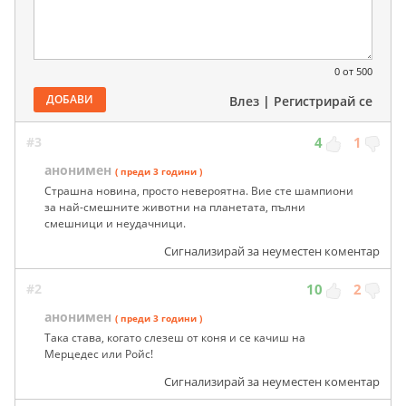
0
от 500
ДОБАВИ
Влез
|
Регистрирай се
#3
4
1
анонимен
( преди 3 години )
Страшна новина, просто невероятна. Вие сте шампиони
за най-смешните животни на планетата, пълни
смешници и неудачници.
Сигнализирай за неуместен коментар
#2
10
2
анонимен
( преди 3 години )
Така става, когато слезеш от коня и се качиш на
Мерцедес или Ройс!
Сигнализирай за неуместен коментар