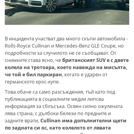
В инцидента участват два много скъпи автомобила -
Rolls-Royce Cullinan и Mercedes-Benz GLE Coupe, но
подробности за случилото не се съобщават. От
снимките става ясно, че
британският SUV е с двете
колела на тротоара, което навежда на мисълта,
че той е бил паркиран
, когато е ударен от
германското крос-купе.
Това обаче са само разсъждения, тъй като под
публикацията в социалните медии липсва
информация за сблъсъка. Освен силно ожулената
лява страна, с дълбоки белези по предните и
задните врати,
Cullinan има допълнителни щети
по задната си ос, като колелото от лявата