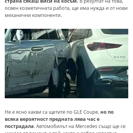
страна сякаш виси на косъм.
В резултат на това,
освен козметичната работа, ще има нужда и от нови
механични компоненти.
Не е ясно какви са щетите по GLE Coupe,
но по
всяка вероятност предната лява час е
пострадала
. Автомобилът на Mercedes също ще се