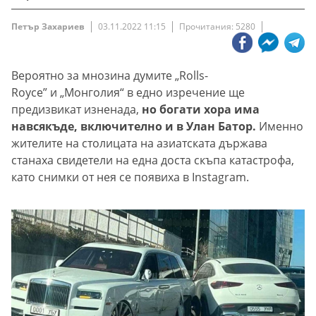
Петър Захариев
03.11.2022 11:15
Прочитания: 5280
Вероятно за мнозина думите „Rolls-
Royce” и „Монголия“ в едно изречение ще
предизвикат изненада,
но богати хора има
навсякъде, включително и в Улан Батор.
Именно
жителите на столицата на азиатската държава
станаха свидетели на една доста скъпа катастрофа,
като снимки от нея се появиха в Instagram.