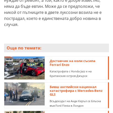
нуждае от ремонт, а той, както е добре известно,
няма да бъде евтин. Може да се предположи, че
никой от пътниците в двете луксозни возила не е
пострадал, което е единствената добро новина в
случая.
Още по темата:
Доставчик на коли съсипа
Ferrari Enzo
Катастрофата с Honda Jazz е на
британския остров Джърси
Бивш английски национал
катастрофира с Mercedes-Benz
GLS
Всъдеходът на Анди Керъл се блъсна
във Ford Fiesta в Лондон