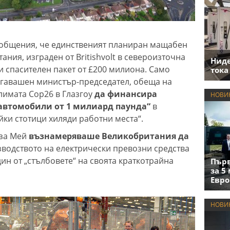
общения, че единственият планиран мащабен
ания, изграден от Britishvolt в североизточна
Нид
и спасителен пакет от £200 милиона. Само
тока
огавашен министър-председател, обеща на
лимата Cop26 в Глазгоу
да финансира
НОВИ
автомобили от 1 милиард паунда“
в
йки стотици хиляди работни места“.
за Мей
възнамеряваше Великобритания да
зводството на електрически превозни средства
дин от „стълбовете“ на своята краткотрайна
Първ
за 5
Евро
НОВИ