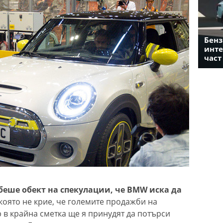
Бенз
инте
част
беше обект на спекулации, че BMW иска да
която не крие, че големите продажби на
 в крайна сметка ще я принудят да потърси