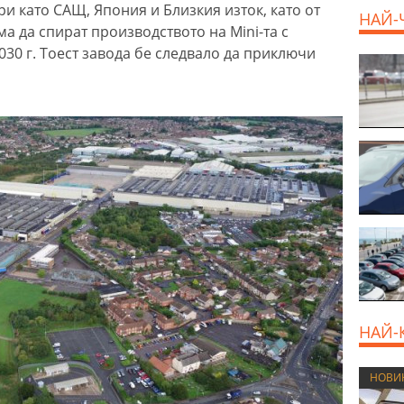
и като САЩ, Япония и Близкия изток, като от
НАЙ-
а да спират производството на Mini-та с
30 г. Тоест завода бе следвало да приключи
НАЙ-
НОВИ