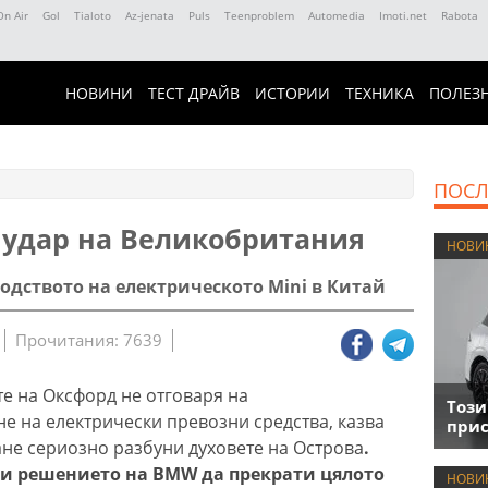
On Air
Gol
Tialoto
Az-jenata
Puls
Teenproblem
Automedia
Imoti.net
Rabota
НОВИНИ
ТЕСТ ДРАЙВ
ИСТОРИИ
ТЕХНИКА
ПОЛЕЗ
ПОСЛ
удар на Великобритания
НОВИ
одството на електрическото Mini в Китай
Прочитания: 7639
е на Оксфорд не отговаря на
Този
не на електрически превозни средства, казва
прис
ване сериозно разбуни духовете на Острова
.
ни решението на BMW да прекрати цялото
НОВИ