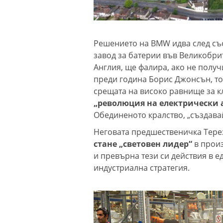
Решението на BMW идва след съ
завод за батерии във Великобрит
Англия, ще фалира, ако не получ
преди година Борис Джонсън, т
срещата на високо равнище за к
„революция на електрически 
Обединеното кралство, „създава
Неговата предшественичка Тере
стане „световен лидер“
в прои
и превърна тези си действия в е
индустриална стратегия.