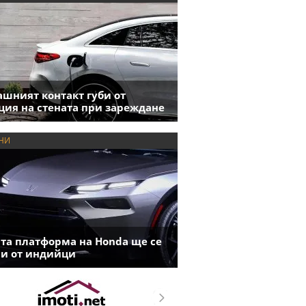
шният контакт губи от
ция на стената при зареждане
НИ
та платформа на Honda ще се
и от индийци