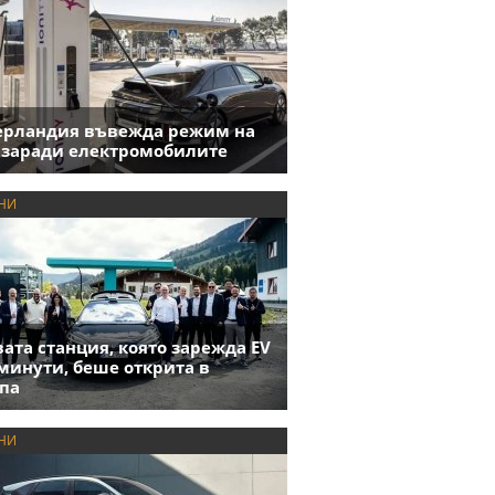
ерландия въвежда режим на
 заради електромобилите
НИ
ата станция, която зарежда EV
 минути, беше открита в
па
НИ