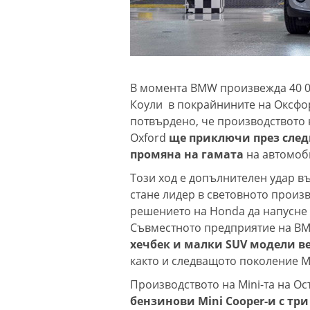
В момента BMW произвежда 40 00
Коули в покрайнините на Оксфорд
потвърдено, че производството 
Oxford
ще приключи през следв
промяна на гамата
на автомоби
Този ход е допълнителен удар в
стане лидер в световното произ
решението на Honda да напусне 
Съвместното предприятие на BMW
хечбек и малки SUV модели в
както и следващото поколение M
Производството на Mini-та на О
бензинови Mini Cooper-и с три