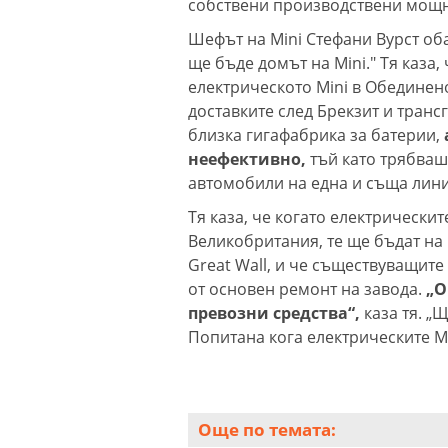
собствени производствени мощн
Шефът на Mini Стефани Вурст оба
ще бъде домът на Mini." Тя каза
електрическото Mini в Обединен
доставките след Брекзит и транс
близка гигафабрика за батерии,
неефективно,
тъй като трябва
автомобили на една и съща лини
Тя каза, че когато електрически
Великобритания, те ще бъдат на
Great Wall, и че съществуващите
от основен ремонт на завода.
„О
превозни средства“,
каза тя. „
Попитана кога електрическите Min
Още по темата: