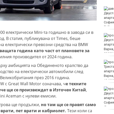
МВнР привика
посланичката на
Украйна у нас
0 електрически Mini-та годишно в завода си в
18-годишен уби чичо си
. В статия, публикувана от Times, беше
с кол
на електрически превозни средства на BMW
ащата година като част от плановете за
лния производител от 2024 година.
Турция ограничава
ърху амбицията на Обединеното кралство да
достъпа на част от
водство на електрически автомобили след
търговските кораби до
Черно море
Великобритания през 2016 година.
 с Great Wall Motor означава, ч
е техните
От 9 август цените на
ече ще се произвеждат в Източен Китай
,
финансовите услуги
ini Aceman с нулеви емисии.
остават само в евро
строва ще продължи,
но там ще се правят само
 врати, пет врати и кабриолет.
Тези коли са