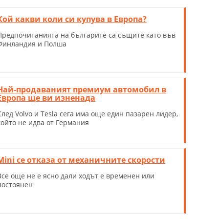
Кой какви коли си купува в Европа?
Предпочитанията на българите са същите като във
Финландия и Полша
Най-продаваният премиум автомобил в
Европа ще ви изненада
След Volvo и Tesla сега има още един пазарен лидер,
който не идва от Германия
Mini сe отказа от механичните скорости
Все още не е ясно дали ходът е временен или
постоянен