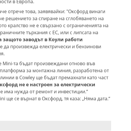
ости в Европа.
че отрече това, заявявайки: "Оксфорд винаги
, че решението за спиране на сглобяването на
ото кралство не е свързано с ограниченията на
граничните търкания с ЕС, или с липсата на
а защото заводът в Коули работи
ше да произвежда електрически и бензинови
я.
те Mini-та бъдат произвеждани отново във
 платформа за монтажна линия, разработена от
 линии в Cowley ще бъдат премахнати като част
ксфорд не е настроен за електрически
Ще има нужда от ремонт и инвестиции.“
i ще се върнат в Оксфорд, тя каза: „Няма дата.“