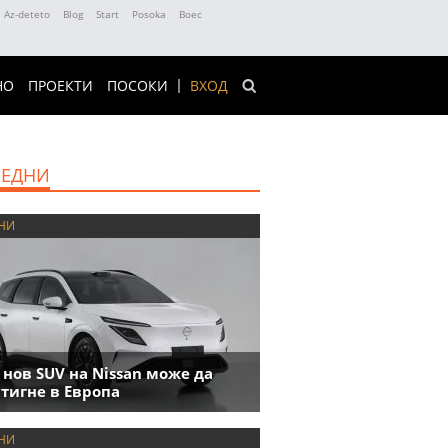
Az-deteto
Blog
Start
Posoka
Boec
НО
ПРОЕКТИ
ПОСОКИ
ВХОД
ЕДНИ
НИ
 нов SUV на Nissan може да
тигне в Европа
НИ