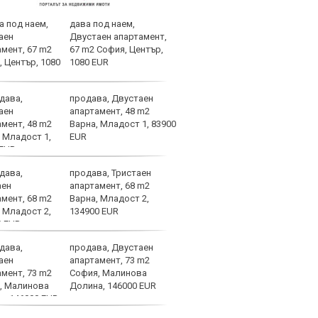
дава под наем,
В Ле
Двустаен апартамент,
случ
67 m2 София, Център,
1080 EUR
продава, Двустаен
Огро
апартамент, 48 m2
спол
Варна, Младост 1, 83900
EUR
продава, Тристаен
Уулв
апартамент, 68 m2
Левс
Варна, Младост 2,
Свет
134900 EUR
продава, Двустаен
ЦСКА
апартамент, 73 m2
още 
София, Малинова
бом
Долина, 146000 EUR