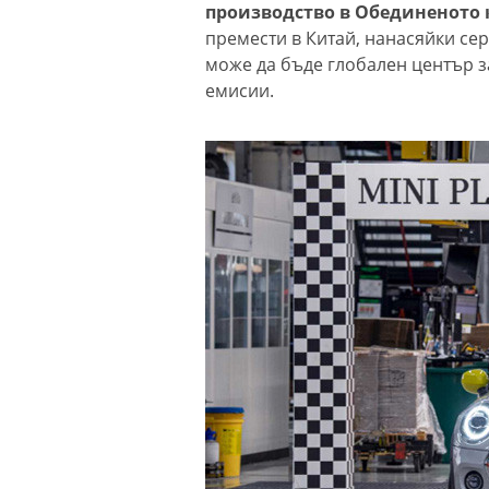
производство в Обединеното 
премести в Китай, нанасяйки се
може да бъде глобален център з
емисии.