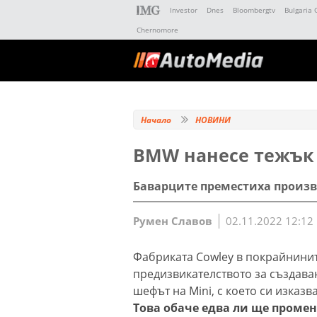
Investor
Dnes
Bloombergtv
Bulgaria 
Chernomore
Начало
НОВИНИ
BMW нанесе тежък 
Баварците преместиха произв
Румен Славов
02.11.2022 12:12
Фабриката Cowley в покрайнинит
предизвикателството за създава
шефът на Mini, с което си изказ
Това обаче едва ли ще проме