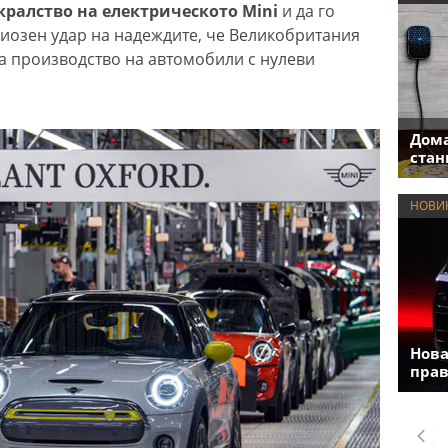
кралство на електрическото Mini
и да го
риозен удар на надеждите, че Великобритания
а производство на автомобили с нулеви
Дома
стан
НОВИ
Нова
прав