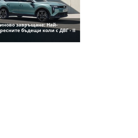
иново завръщане: Най-
ресните бъдещи коли с ДВГ - II