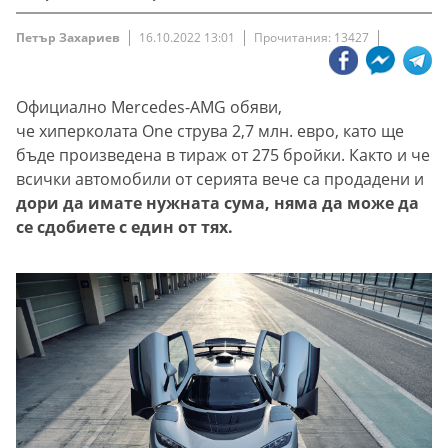
Петър Захариев
16.10.2022 13:01
Прочитания: 13427
Официално Mercedes-AMG обяви,
че хиперколата One струва 2,7 млн. евро, като ще
бъде произведена в тираж от 275 бройки. Както и че
всички автомобили от серията вече са продадени и
дори да имате нужната сума, няма да може да
се сдобиете с един от тях.