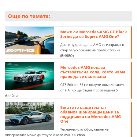
Още по темата:
Може ли Mercedes-AMG GT Black
Series да се бори с AMG One?
Двете чудовища на AMG се изправят в
спор за ускорение на права отсечка
(ВИДЕО)
Mercedes-AMG показа
състезателна кола, която няма
право да се състезава
GT3 Edition 55 не получи хомологация
от FIA, но ще бъдат произведени 5
бройки
Богатите също плачат –
обявиха шокиращи цени за
поддръжка на Mercedes-AMG
One
Техническото обслужване на
хиперколата може да струва около 850 000 евро