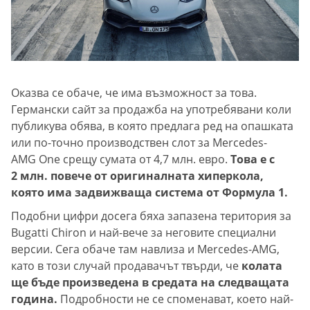
Оказва се обаче, че има възможност за това.
Германски сайт за продажба на употребявани коли
публикува обява, в която предлага ред на опашката
или по-точно производствен слот за Mercedes-
AMG One срещу сумата от 4,7 млн. евро.
Това е с
2 млн. повече от оригиналната хиперкола,
която има задвижваща система от Формула 1.
Подобни цифри досега бяха запазена територия за
Bugatti Chiron и най-вече за неговите специални
версии. Сега обаче там навлиза и Mercedes-AMG,
като в този случай продавачът твърди, че
колата
ще бъде произведена в средата на следващата
година.
Подробности не се споменават, което най-