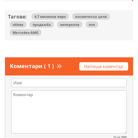
Тагове:
4.7 милиона евро
космическа цена
обява
продажба
хиперкола
one
Mercedes-AMG
Коментари ( 1 )
Напиши коментар
0
от 500