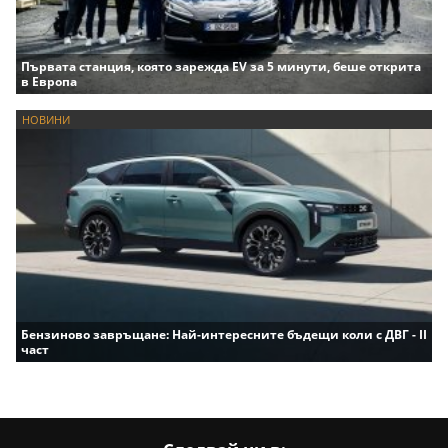
Първата станция, която зарежда EV за 5 минути, беше открита
в Европа
НОВИНИ
Бензиново завръщане: Най-интересните бъдещи коли с ДВГ - II
част