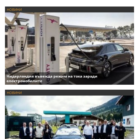
НОВИНИ
Нидерландия въвежда режим на тока заради
електромобилите
НОВИНИ