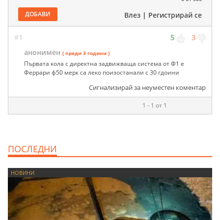
ДОБАВИ
Влез
|
Регистрирай се
#1
5
3
анонимен
( преди 3 години )
Първата кола с директна задвижваща система от Ф1 е
Феррари ф50 мерк са леко поизостанали с 30 гдоини
Сигнализирай за неуместен коментар
1 - 1 от 1
ПОСЛЕДНИ
НОВИНИ