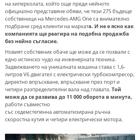
на хиперколата, който още преди нейното
официално представяне обяви, че тези 275 бъдеще
собственици на Mercedes-AMG One са внимателно
подбрани сред клиенти на маркат
а. И не е ясно как
компанията ще реагира на подобна продажба
без нейно съгласие.
Новият собственик обаче ще може да се похвали с
едно истинско чудо на инженерната техника.
Задвижването на уникалната машина става с 1,6-
литров V6 двигател с електрически турбокомпресор,
директно впръскване, впръскване през порт и
четири разпределителни вала над главата.
Той
може да се развива до 11 000 оборота в минута,
работи съвместно
със седемстепенна автоматизирана ръчна
скоростна кутия и четири електрически мотора.